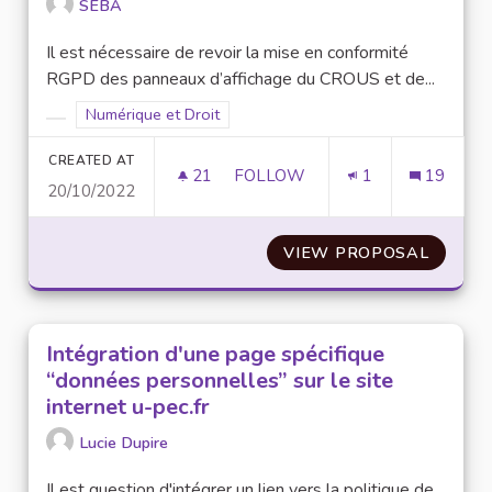
SEBA
Il est nécessaire de revoir la mise en conformité
RGPD des panneaux d’affichage du CROUS et de...
Filter results for scope: Numérique et Droit
Numérique et Droit
Filter results for category:
CREATED AT
21
21 FOLLOWERS
FOLLOW
1
19
20/10/2022
MISE EN CONFORMITÉ RGPD D
VIEW PROPOSAL
MISE E
Intégration d'une page spécifique
“données personnelles” sur le site
internet u-pec.fr
Lucie Dupire
Il est question d'intégrer un lien vers la politique de