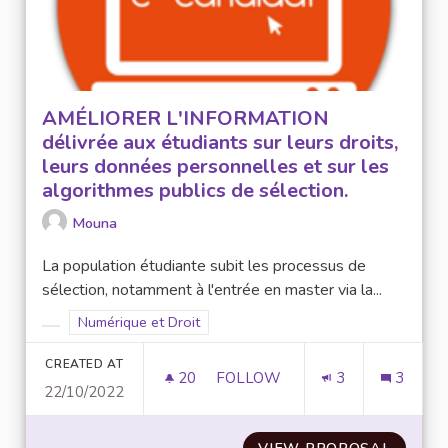
AMÉLIORER L'INFORMATION
délivrée aux étudiants sur leurs droits,
leurs données personnelles et sur les
algorithmes publics de sélection.
Mouna
La population étudiante subit les processus de
sélection, notamment à l'entrée en master via la...
Filter results for scope: Numérique et Droit
Numérique et Droit
Filter results for category:
CREATED AT
20
20 FOLLOWERS
FOLLOW
3
3
22/10/2022
AMÉLIORER L'INFORMATION D
VIEW PROPOSAL
AMÉLI