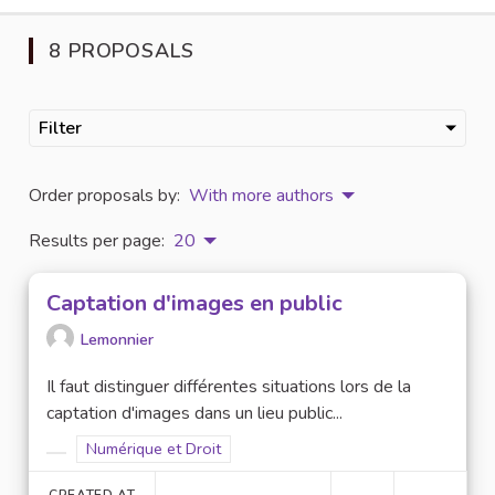
8 PROPOSALS
Filter
Order proposals by:
With more authors
Results per page:
20
Captation d'images en public
Lemonnier
Il faut distinguer différentes situations lors de la
captation d'images dans un lieu public...
Filter results for scope: Numérique et Droit
Numérique et Droit
Filter results for category:
CREATED AT