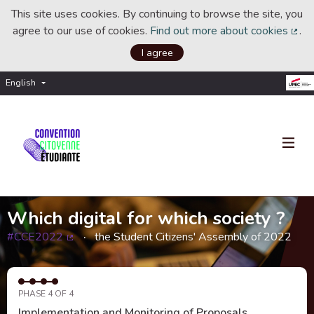
This site uses cookies. By continuing to browse the site, you
agree to our use of cookies.
Find out more about cookies
.
(Ext
I agree
English
Choisir la langue
Choose language
Which digital for which society ?
#CCE2022
the Student Citizens' Assembly of 2022
(External link)
PHASE 4 OF 4
Implementation and Monitoring of Proposals