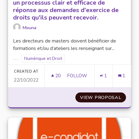
un processus clair et efficace de
réponse aux demandes d'exercice de
droits qu'ils peuvent recevoir.
Mouna
Les directeurs de masters doivent bénéficier de
formations et/ou d’ateliers les renseignant sur...
Filter results for scope: Numérique et Droit
Numérique et Droit
Filter results for category:
CREATED AT
20
20 FOLLOWERS
FOLLOW
1
1
22/10/2022
FORMER LES DIRECTEURS DE M
VIEW PROPOSAL
FORMER