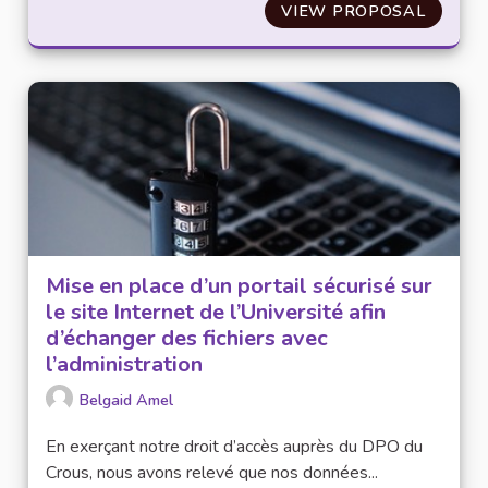
VIEW PROPOSAL
ANONY
Mise en place d’un portail sécurisé sur
le site Internet de l’Université afin
d’échanger des fichiers avec
l’administration
Belgaid Amel
En exerçant notre droit d’accès auprès du DPO du
Crous, nous avons relevé que nos données...