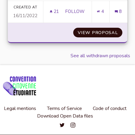
CREATED AT
21
21 FOLLOWERS
FOLLOW
4
8
16/11/2022
AMÉLIORATION DES PLATEFOR
VIEW PROPOSAL
AMÉLI
See all withdrawn proposals
Legal mentions
Terms of Service
Code of conduct
Download Open Data files
Convention citoyenne étudiante de l'
Convention citoyenne étudiante 