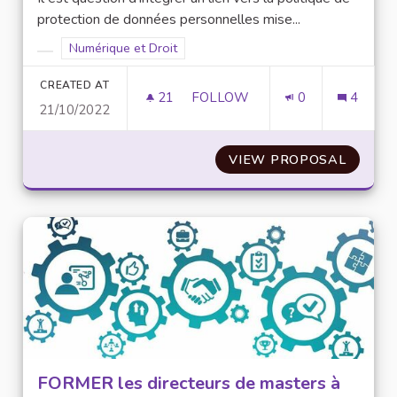
protection de données personnelles mise...
Filter results for scope: Numérique et Droit
Numérique et Droit
Filter results for category:
CREATED AT
21
21 FOLLOWERS
FOLLOW
0
4
21/10/2022
INTÉGRATION D'UNE PAGE SPÉ
VIEW PROPOSAL
INTÉGR
FORMER les directeurs de masters à