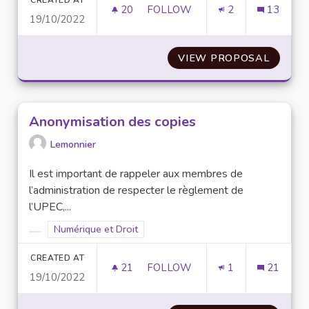
20
20 FOLLOWERS
FOLLOW
2
13
19/10/2022
CAPTATION D'IMAGES EN PUBL
VIEW PROPOSAL
CAPTAT
Anonymisation des copies
Lemonnier
Il est important de rappeler aux membres de
l’administration de respecter le règlement de
l’UPEC,...
Filter results for scope: Numérique et Droit
Numérique et Droit
Filter results for category:
CREATED AT
21
21 FOLLOWERS
FOLLOW
1
21
19/10/2022
ANONYMISATION DES COPIES