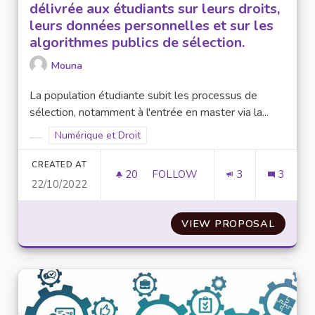
délivrée aux étudiants sur leurs droits,
leurs données personnelles et sur les
algorithmes publics de sélection.
Mouna
La population étudiante subit les processus de
sélection, notamment à l'entrée en master via la...
Filter results for scope: Numérique et Droit
Numérique et Droit
Filter results for category:
CREATED AT
20
20 FOLLOWERS
FOLLOW
3
3
22/10/2022
AMÉLIORER L'INFORMATION D
VIEW PROPOSAL
AMÉLI