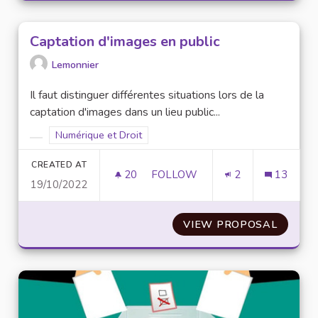
Captation d'images en public
Lemonnier
Il faut distinguer différentes situations lors de la
captation d'images dans un lieu public...
Filter results for scope: Numérique et Droit
Numérique et Droit
Filter results for category:
CREATED AT
20
20 FOLLOWERS
FOLLOW
2
13
19/10/2022
CAPTATION D'IMAGES EN PUBL
VIEW PROPOSAL
CAPTAT