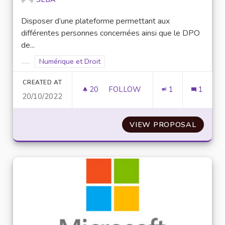
Disposer d’une plateforme permettant aux
différentes personnes concernées ainsi que le DPO
de...
Filter results for scope: Numérique et Droit
Numérique et Droit
Filter results for category:
CREATED AT
20
20 FOLLOWERS
FOLLOW
1
1
20/10/2022
PLATEFORME DE GESTION D'E
VIEW PROPOSAL
PLATEF