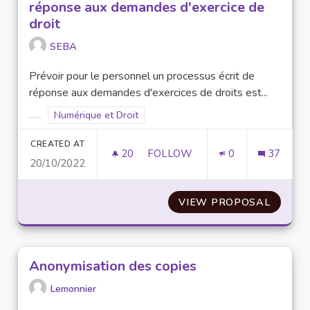
réponse aux demandes d'exercice de
droit
SEBA
Prévoir pour le personnel un processus écrit de
réponse aux demandes d'exercices de droits est...
Filter results for scope: Numérique et Droit
Numérique et Droit
Filter results for category:
CREATED AT
20
20 FOLLOWERS
FOLLOW
0
37
20/10/2022
MISE EN PLACE D'UN PROCESS
VIEW PROPOSAL
MISE E
Anonymisation des copies
Lemonnier