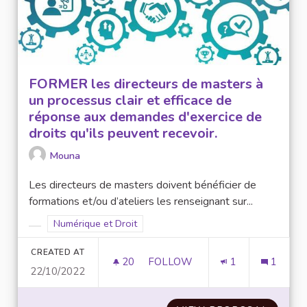
FORMER les directeurs de masters à
un processus clair et efficace de
réponse aux demandes d'exercice de
droits qu'ils peuvent recevoir.
Mouna
Les directeurs de masters doivent bénéficier de
formations et/ou d’ateliers les renseignant sur...
Filter results for scope: Numérique et Droit
Numérique et Droit
Filter results for category:
CREATED AT
20
20 FOLLOWERS
FOLLOW
1
1
22/10/2022
FORMER LES DIRECTEURS DE M