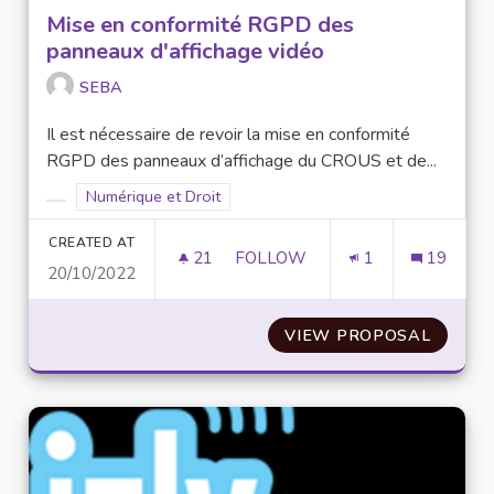
Mise en conformité RGPD des
panneaux d'affichage vidéo
SEBA
Il est nécessaire de revoir la mise en conformité
RGPD des panneaux d’affichage du CROUS et de...
Filter results for scope: Numérique et Droit
Numérique et Droit
Filter results for category:
CREATED AT
21
21 FOLLOWERS
FOLLOW
1
19
20/10/2022
MISE EN CONFORMITÉ RGPD D
VIEW PROPOSAL
MISE E