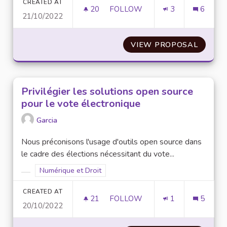
CREATED AT
20
20 FOLLOWERS
FOLLOW
3
6
21/10/2022
TROUVER UNE ALTERNATIVE À 
VIEW PROPOSAL
TROUVE
Privilégier les solutions open source
pour le vote électronique
Garcia
Nous préconisons l'usage d'outils open source dans
le cadre des élections nécessitant du vote...
Filter results for scope: Numérique et Droit
Numérique et Droit
Filter results for category:
CREATED AT
21
21 FOLLOWERS
FOLLOW
1
5
20/10/2022
PRIVILÉGIER LES SOLUTIONS 