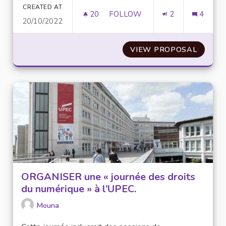
CREATED AT
20
20 FOLLOWERS
FOLLOW
2
4
20/10/2022
CRÉATION D’UN COLLECTIF C
VIEW PROPOSAL
CRÉATI
ORGANISER une « journée des droits
du numérique » à l’UPEC.
Mouna