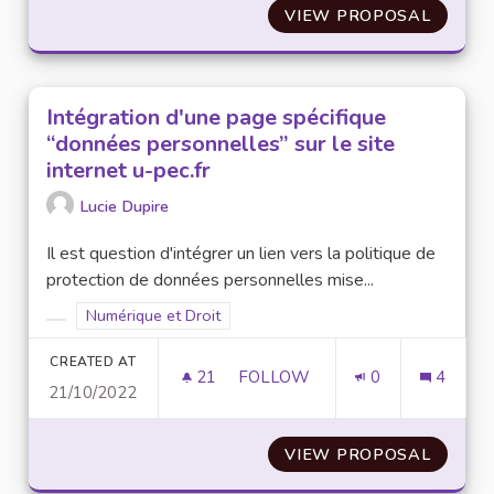
VIEW PROPOSAL
PRIVIL
Intégration d'une page spécifique
“données personnelles” sur le site
internet u-pec.fr
Lucie Dupire
Il est question d'intégrer un lien vers la politique de
protection de données personnelles mise...
Filter results for scope: Numérique et Droit
Numérique et Droit
Filter results for category:
CREATED AT
21
21 FOLLOWERS
FOLLOW
0
4
21/10/2022
INTÉGRATION D'UNE PAGE SPÉ
VIEW PROPOSAL
INTÉGR