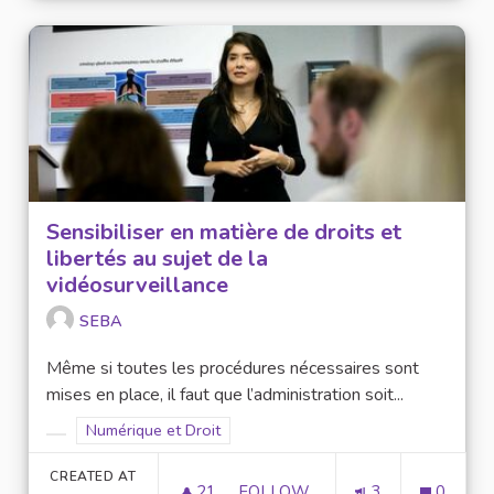
Sensibiliser en matière de droits et
libertés au sujet de la
vidéosurveillance
SEBA
Même si toutes les procédures nécessaires sont
mises en place, il faut que l’administration soit...
Filter results for scope: Numérique et Droit
Numérique et Droit
Filter results for category:
CREATED AT
21
21 FOLLOWERS
FOLLOW
3
0