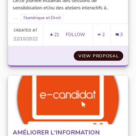
Cette journée incluerait des sessions de
sensibilisation et/ou des ateliers interactifs à...
Filter results for scope: Numérique et Droit
Numérique et Droit
Filter results for category:
CREATED AT
21
21 FOLLOWERS
FOLLOW
2
3
22/10/2022
ORGANISER UNE « JOU
VIEW PROPOSAL
ORGANI
AMÉLIORER L'INFORMATION