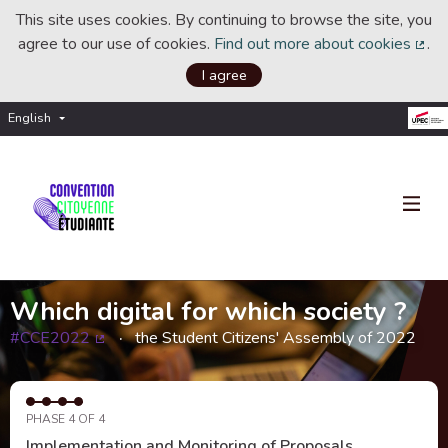
This site uses cookies. By continuing to browse the site, you
agree to our use of cookies.
Find out more about cookies
.
(Ext
I agree
English
Choisir la langue
Choose language
Which digital for which society ?
#CCE2022
the Student Citizens' Assembly of 2022
(External link)
PHASE 4 OF 4
Implementation and Monitoring of Proposals