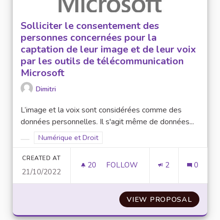
Solliciter le consentement des
personnes concernées pour la
captation de leur image et de leur voix
par les outils de télécommunication
Microsoft
Dimitri
L’image et la voix sont considérées comme des
données personnelles. Il s'agit même de données...
Filter results for scope: Numérique et Droit
Numérique et Droit
Filter results for category:
CREATED AT
20
20 FOLLOWERS
FOLLOW
2
0
21/10/2022
SOLLICITER LE CONSENTEMEN
VIEW PROPOSAL
SOLLIC