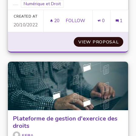
Filter results for scope: Numérique et Droit
Numérique et Droit
Filter results for category:
CREATED AT
20
20 FOLLOWERS
FOLLOW
0
1
20/10/2022
MISE EN PLACE D’UN PORTAIL 
VIEW PROPOSAL
MISE E
Plateforme de gestion d'exercice des
droits
SEBA