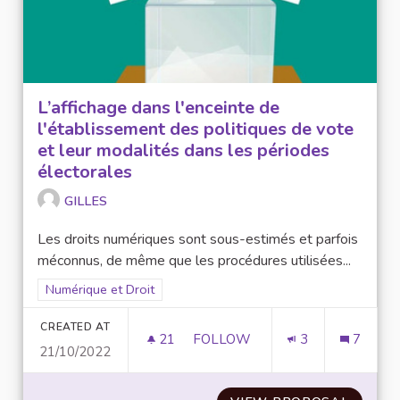
L’affichage dans l'enceinte de
l'établissement des politiques de vote
et leur modalités dans les périodes
électorales
GILLES
Les droits numériques sont sous-estimés et parfois
méconnus, de même que les procédures utilisées...
Filter results for scope: Numérique et Droit
Numérique et Droit
CREATED AT
21
21 FOLLOWERS
FOLLOW
3
7
21/10/2022
L’AFFICHAGE DANS L'ENCEINT