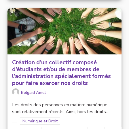
Création d’un collectif composé
d’étudiants et/ou de membres de
l’administration spécialement formés
pour faire exercer nos droits
Belgaid Amel
Les droits des personnes en matière numérique
sont relativement récents. Ainsi, hors les droits...
Filter results for scope: Numérique et Droit
Numérique et Droit
Filter results for category: