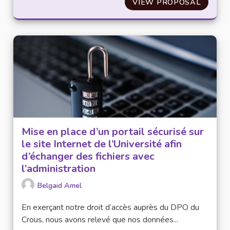
VIEW PROPOSAL
FORMER
Mise en place d’un portail sécurisé sur
le site Internet de l’Université afin
d’échanger des fichiers avec
l’administration
Belgaid Amel
En exerçant notre droit d’accès auprès du DPO du
Crous, nous avons relevé que nos données...