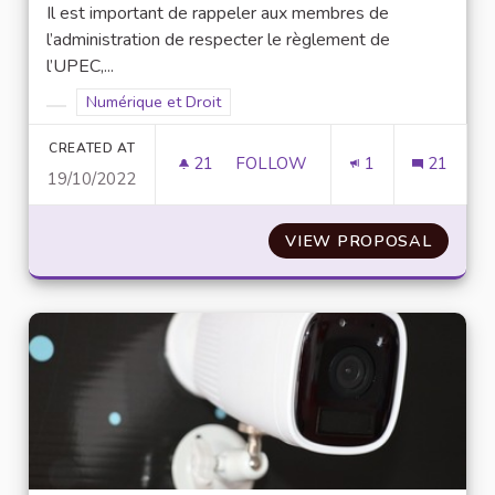
Il est important de rappeler aux membres de
l’administration de respecter le règlement de
l’UPEC,...
Filter results for scope: Numérique et Droit
Numérique et Droit
Filter results for category:
CREATED AT
21
21 FOLLOWERS
FOLLOW
1
21
19/10/2022
ANONYMISATION DES COPIES
VIEW PROPOSAL
ANONY