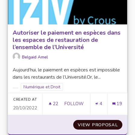
Autoriser le paiement en espèces dans
les espaces de restauration de
l’ensemble de l’Université
Belgaid Amel
Aujourd’hui, le paiement en espèces est impossible
dans les restaurants de l’Université.Or, le...
Filter results for scope: Numérique et Droit
Numérique et Droit
Filter results for category:
CREATED AT
22
22 FOLLOWERS
FOLLOW
4
19
20/10/2022
AUTORISER LE PAIEMENT EN E
VIEW PROPOSAL
AUTORI