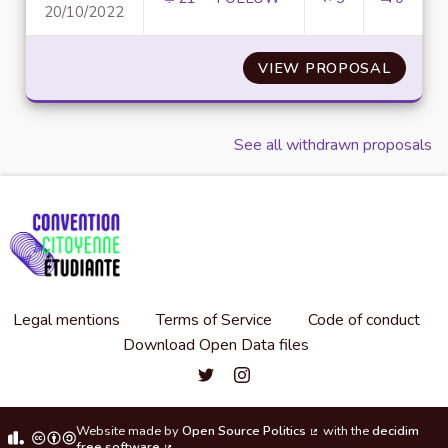
20/10/2022
SENSIBILISER EN MATIÈRE DE
VIEW PROPOSAL
SENSIB
See all withdrawn proposals
Legal mentions
Terms of Service
Code of conduct
Download Open Data files
Convention citoyenne étudiante de l'
Convention citoyenne étudiante 
Website made by
Open Source Politics
with the
decidim
(External link)
free software
.