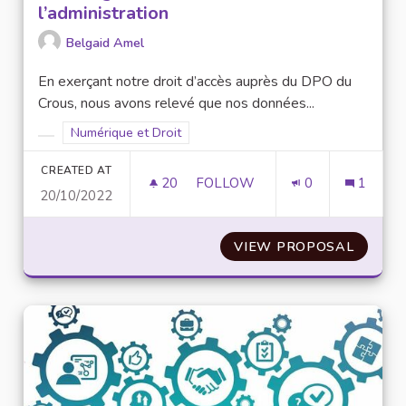
l’administration
Belgaid Amel
En exerçant notre droit d’accès auprès du DPO du
Crous, nous avons relevé que nos données...
Filter results for scope: Numérique et Droit
Numérique et Droit
Filter results for category:
CREATED AT
20
20 FOLLOWERS
FOLLOW
0
1
20/10/2022
MISE EN PLACE D’UN PORTAIL 
VIEW PROPOSAL
MISE E