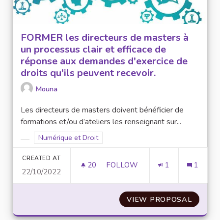
FORMER les directeurs de masters à
un processus clair et efficace de
réponse aux demandes d'exercice de
droits qu'ils peuvent recevoir.
Mouna
Les directeurs de masters doivent bénéficier de
formations et/ou d’ateliers les renseignant sur...
Filter results for scope: Numérique et Droit
Numérique et Droit
Filter results for category:
CREATED AT
20
20 FOLLOWERS
FOLLOW
1
1
22/10/2022
FORMER LES DIRECTEURS DE M
VIEW PROPOSAL
FORMER