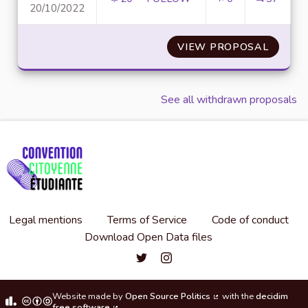
20/10/2022
MISE EN PLACE D'UN PROCESS
VIEW PROPOSAL
MISE E
See all withdrawn proposals
Legal mentions
Terms of Service
Code of conduct
Download Open Data files
Convention citoyenne étudiante de l'
Convention citoyenne étudiante 
Website made by
Open Source Politics
with the
decidim
(External link)
free software
.