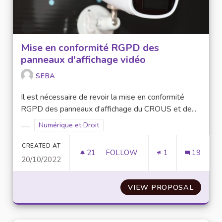
Mise en conformité RGPD des
panneaux d'affichage vidéo
SEBA
Il est nécessaire de revoir la mise en conformité
RGPD des panneaux d’affichage du CROUS et de...
Filter results for scope: Numérique et Droit
Numérique et Droit
Filter results for category:
CREATED AT
21
21 FOLLOWERS
FOLLOW
1
19
20/10/2022
MISE EN CONFORMITÉ RGPD D
VIEW PROPOSAL
MISE E