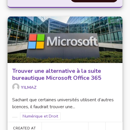
Trouver une alternative à la suite
bureautique Microsoft Office 365
YILMAZ
Sachant que certaines universités utilisent d’autres
licences, il faudrait trouver une...
Filter results for scope: Numérique et Droit
Numérique et Droit
Filter results for category:
CREATED AT