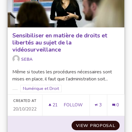
Sensibiliser en matière de droits et
libertés au sujet de la
vidéosurveillance
SEBA
Même si toutes les procédures nécessaires sont
mises en place, il faut que l’administration soit...
Filter results for scope: Numérique et Droit
Numérique et Droit
Filter results for category:
CREATED AT
21
21 FOLLOWERS
FOLLOW
3
0
20/10/2022
SENSIBILISER EN MATIÈRE DE
VIEW PROPOSAL
SENSIB