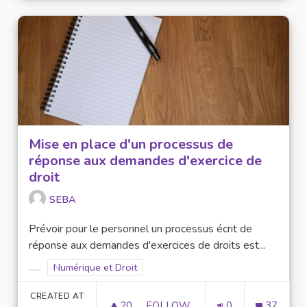
Mise en place d'un processus de
réponse aux demandes d'exercice de
droit
SEBA
Prévoir pour le personnel un processus écrit de
réponse aux demandes d'exercices de droits est...
Filter results for scope: Numérique et Droit
Numérique et Droit
Filter results for category:
CREATED AT
20
20 FOLLOWERS
FOLLOW
0
37