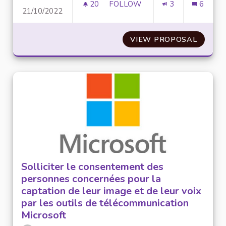
20
20 FOLLOWERS
FOLLOW
3
6
21/10/2022
TROUVER UNE ALTERNATIVE À 
VIEW PROPOSAL
TROUVE
Solliciter le consentement des
personnes concernées pour la
captation de leur image et de leur voix
par les outils de télécommunication
Microsoft