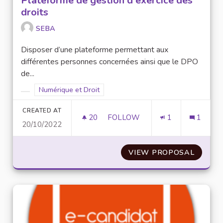
Plateforme de gestion d'exercice des
droits
SEBA
Disposer d’une plateforme permettant aux
différentes personnes concernées ainsi que le DPO
de...
Filter results for scope: Numérique et Droit
Numérique et Droit
Filter results for category:
CREATED AT
20
20 FOLLOWERS
FOLLOW
1
1
20/10/2022
PLATEFORME DE GESTION D'E
VIEW PROPOSAL
PLATEF