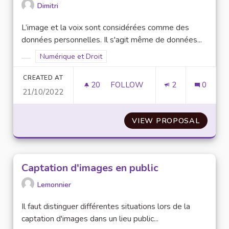
Dimitri
L’image et la voix sont considérées comme des
données personnelles. Il s'agit même de données...
Filter results for scope: Numérique et Droit
Numérique et Droit
Filter results for category:
CREATED AT
20
20 FOLLOWERS
FOLLOW
2
0
21/10/2022
SOLLICITER LE CONSENTEMEN
VIEW PROPOSAL
SOLLIC
Captation d'images en public
Lemonnier
Il faut distinguer différentes situations lors de la
captation d'images dans un lieu public...