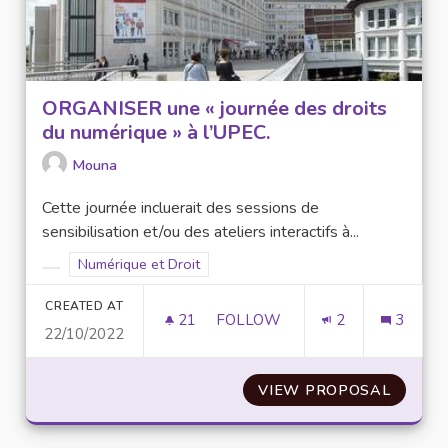
ORGANISER une « journée des droits
du numérique » à l’UPEC.
Mouna
Cette journée incluerait des sessions de
sensibilisation et/ou des ateliers interactifs à...
Filter results for scope: Numérique et Droit
Numérique et Droit
Filter results for category:
CREATED AT
21
21 FOLLOWERS
FOLLOW
2
3
22/10/2022
ORGANISER UNE « JOU
VIEW PROPOSAL
ORGANI