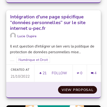
Intégration d'une page spécifique
“données personnelles” sur le site
internet u-pec.fr
Lucie Dupire
Il est question d'intégrer un lien vers la politique de
protection de données personnelles mise...
Filter results for scope: Numérique et Droit
Numérique et Droit
Filter results for category:
CREATED AT
21
21 FOLLOWERS
FOLLOW
0
4
21/10/2022
INTÉGRATION D'UNE PAGE SPÉ
VIEW PROPOSAL
INTÉGR