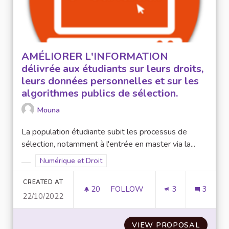
AMÉLIORER L'INFORMATION
délivrée aux étudiants sur leurs droits,
leurs données personnelles et sur les
algorithmes publics de sélection.
Mouna
La population étudiante subit les processus de
sélection, notamment à l'entrée en master via la...
Filter results for scope: Numérique et Droit
Numérique et Droit
Filter results for category:
CREATED AT
20
20 FOLLOWERS
FOLLOW
3
3
22/10/2022
AMÉLIORER L'INFORMATION D
VIEW PROPOSAL
AMÉLI