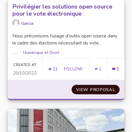
Privilégier les solutions open source
pour le vote électronique
Garcia
Nous préconisons l'usage d'outils open source dans
le cadre des élections nécessitant du vote...
Filter results for scope: Numérique et Droit
Numérique et Droit
Filter results for category:
CREATED AT
21
21 FOLLOWERS
FOLLOW
1
5
20/10/2022
PRIVILÉGIER LES SOLUTIONS 
VIEW PROPOSAL
PRIVIL