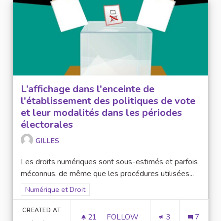
L’affichage dans l'enceinte de
l'établissement des politiques de vote
et leur modalités dans les périodes
électorales
GILLES
Les droits numériques sont sous-estimés et parfois
méconnus, de même que les procédures utilisées...
Filter results for scope: Numérique et Droit
Numérique et Droit
CREATED AT
21
21 FOLLOWERS
FOLLOW
3
7