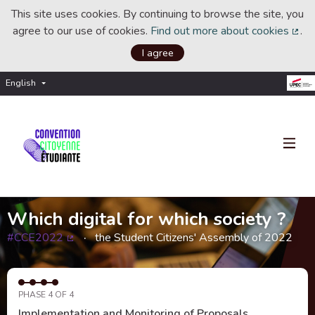
This site uses cookies. By continuing to browse the site, you
agree to our use of cookies.
Find out more about cookies
.
(Ext
I agree
English
Choisir la langue
Choose language
Which digital for which society ?
#CCE2022
the Student Citizens' Assembly of 2022
(External link)
PHASE 4 OF 4
Implementation and Monitoring of Proposals