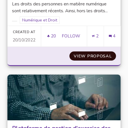
Les droits des personnes en matière numérique
sont relativement récents. Ainsi, hors les droits...
Filter results for scope: Numérique et Droit
Numérique et Droit
Filter results for category:
CREATED AT
20
20 FOLLOWERS
FOLLOW
2
4
20/10/2022
CRÉATION D’UN COLLECTIF C
VIEW PROPOSAL
CRÉATI