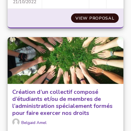
21/10/2022
L’AFFICHAGE DANS L'ENCEINT
VIEW PROPOSAL
L’AFFI
Création d’un collectif composé
d’étudiants et/ou de membres de
l’administration spécialement formés
pour faire exercer nos droits
Belgaid Amel