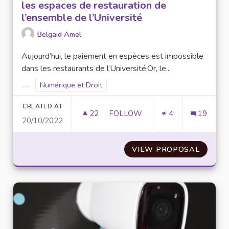
les espaces de restauration de
l’ensemble de l’Université
Belgaid Amel
Aujourd’hui, le paiement en espèces est impossible
dans les restaurants de l’Université.Or, le...
Filter results for scope: Numérique et Droit
Numérique et Droit
Filter results for category:
CREATED AT
22
22 FOLLOWERS
FOLLOW
4
19
20/10/2022
AUTORISER LE PAIEMENT EN E
VIEW PROPOSAL
AUTORI