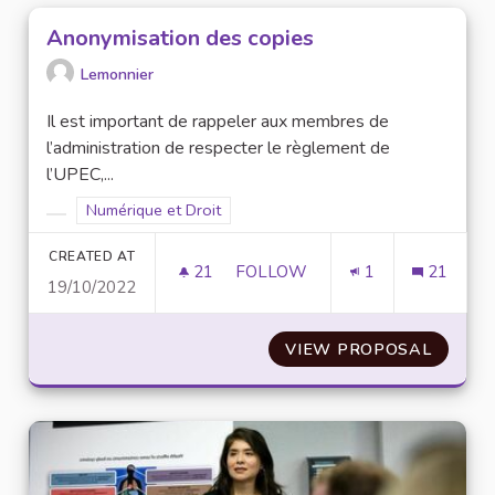
Anonymisation des copies
Lemonnier
Il est important de rappeler aux membres de
l’administration de respecter le règlement de
l’UPEC,...
Filter results for scope: Numérique et Droit
Numérique et Droit
Filter results for category:
CREATED AT
21
21 FOLLOWERS
FOLLOW
1
21
19/10/2022
ANONYMISATION DES COPIES
VIEW PROPOSAL
ANONY