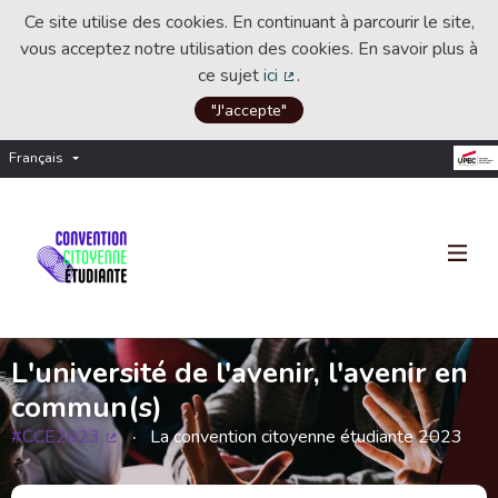
Ce site utilise des cookies. En continuant à parcourir le site,
vous acceptez notre utilisation des cookies. En savoir plus à
ce sujet
ici
.
(Lien externe)
"J'accepte"
Français
Choisir la langue
Choose language
L'université de l'avenir, l'avenir en
commun(s)
#CCE2023
La convention citoyenne étudiante 2023
(Lien externe)