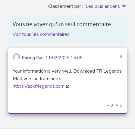
Classement par :
Les plus anciens
Vous ne voyez qu'un seul commentaire
Voir tous les commentaires
Racing Car
11/02/2025 15:05
Your information is very well. Download FR Legends
Mod version from here.
https://apkfrlegends.com
(Lien externe)
Je suis d'acco
0
Je ne sui
0