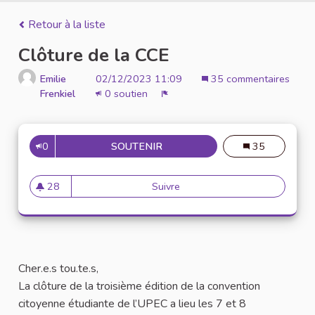
Retour à la liste
Clôture de la CCE
Emilie
02/12/2023 11:09
35 commentaires
Frenkiel
0 soutien
Signaler
0
SOUTENIR
CLÔTURE DE LA CCE
35
28
Suivre
Clôture de la CCE
28 abonnés
Cher.e.s tou.te.s,
La clôture de la troisième édition de la convention
citoyenne étudiante de l’UPEC a lieu les 7 et 8