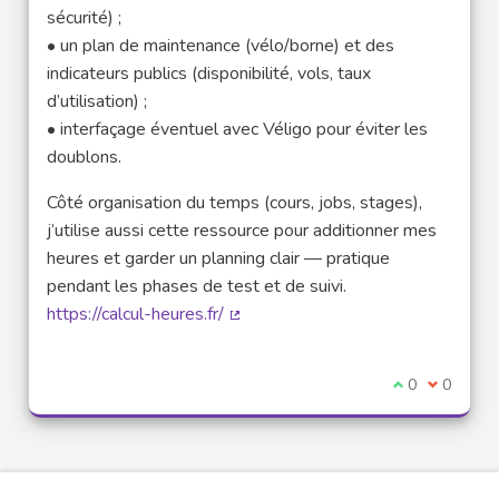
sécurité) ;
• un plan de maintenance (vélo/borne) et des
indicateurs publics (disponibilité, vols, taux
d’utilisation) ;
• interfaçage éventuel avec Véligo pour éviter les
doublons.
Côté organisation du temps (cours, jobs, stages),
j’utilise aussi cette ressource pour additionner mes
heures et garder un planning clair — pratique
pendant les phases de test et de suivi.
https://calcul-heures.fr/
(External link)
I agree with t
0
I disagre
0