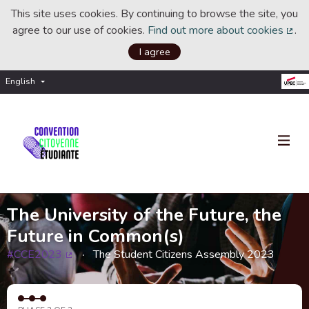
This site uses cookies. By continuing to browse the site, you
agree to our use of cookies.
Find out more about cookies
.
(Ext
I agree
English
Choisir la langue
Choose language
The University of the Future, the
Future in Common(s)
#CCE2023
The Student Citizens Assembly 2023
(External link)