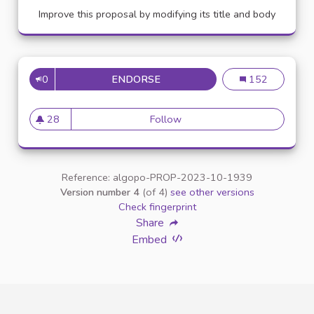
Improve this proposal by modifying its title and body
0
ENDORSE
CRÉATION D'UN RÉSEAU DE VÉ
Création d'un ré
152
28
Follow
Création d'un réseau de vélo 
28 followers
Reference: algopo-PROP-2023-10-1939
Version number 4
(of 4)
see other versions
Check fingerprint
Share
Embed