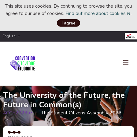
This site uses cookies. By continuing to browse the site, you
agree to our use of cookies.
Find out more about cookies
.
(Ext
I agree
English
Choisir la langue
Choose language
The University of the Future, the
Future in Common(s)
#CCE2023
The Student Citizens Assembly 2023
(External link)