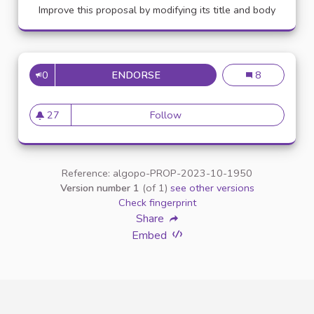
Improve this proposal by modifying its title and body
0
ENDORSE
LUMIÈRES AUTOMATIQUES À L'
Lumières autom
8
27
Follow
Lumières automatiques à l'IE
27 followers
Reference: algopo-PROP-2023-10-1950
Version number 1
(of 1)
see other versions
Check fingerprint
Share
Embed