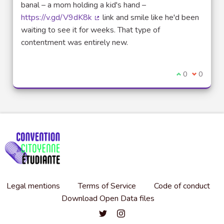
banal – a mom holding a kid's hand –
https://v.gd/V9dK8k
link and smile like he'd been
(External link)
waiting to see it for weeks. That type of
contentment was entirely new.
I agree with t
0
I disagre
0
Legal mentions
Terms of Service
Code of conduct
Download Open Data files
Convention citoyenne étudiante de l'
Convention citoyenne étudiante 