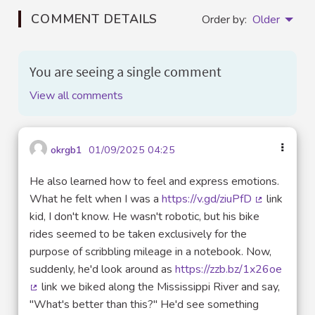
COMMENT DETAILS
Order by:
Older
You are seeing a single comment
View all comments
okrgb1
01/09/2025 04:25
He also learned how to feel and express emotions.
What he felt when I was a
https://v.gd/ziuPfD
link
(External lin
kid, I don't know. He wasn't robotic, but his bike
rides seemed to be taken exclusively for the
purpose of scribbling mileage in a notebook. Now,
suddenly, he'd look around as
https://zzb.bz/1x26oe
link we biked along the Mississippi River and say,
(External link)
"What's better than this?" He'd see something