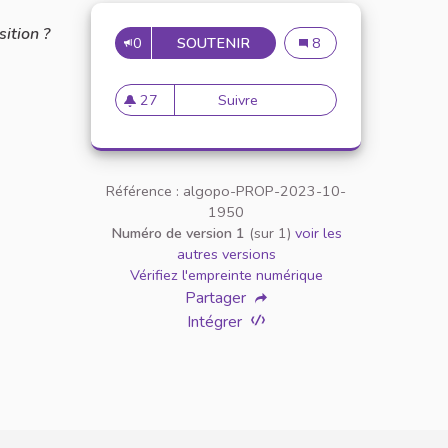
ition ?
0
SOUTENIR
LUMIÈRES AUTOMATIQUES À
Lumières automatiques 
8
27
Suivre
Lumières automatiques à l'IE
27 abonnés
Référence : algopo-PROP-2023-10-
1950
Numéro de version 1
(sur 1)
voir les
autres versions
Vérifiez l'empreinte numérique
Partager
Intégrer