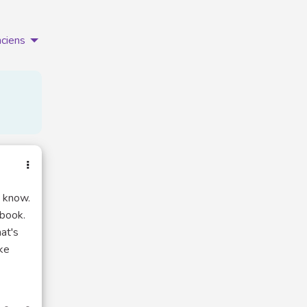
nciens
t know.
ebook.
at's
ike