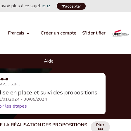
savoir plus à ce sujet
ici
.
"J'accepte"
(Lien externe)
Créer un compte
S'identifier
Français
Choisir la langue
Choose language
Aide
APE 3 SUR 3
ise en place et suivi des propositions
1/01/2024 - 30/05/2024
oir les étapes
DE LA RÉALISATION DES PROPOSITIONS
Plus