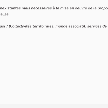
inexistantes mais nécessaires à la mise en oeuvre de la propos
salles
i ? (Collectivités territoirales, monde associatif, services de
que de l'université