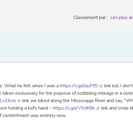
Classement par :
Les plus a
s. What he felt when I was a
https://v.gd/ziuPfD
link kid, I don'
(Lien externe)
 taken exclusively for the purpose of scribbling mileage in a not
z/1x26oe
link we biked along the Mississippi River and say, "Wh
(Lien externe)
mom holding a kid's hand –
https://v.gd/V9dK8k
link and smile l
(Lien externe)
of contentment was entirely new.