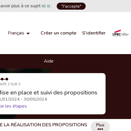
savoir plus à ce sujet
ici
.
"J'accepte"
(Lien externe)
Créer un compte
S'identifier
Français
Choisir la langue
Choose language
Aide
APE 3 SUR 3
ise en place et suivi des propositions
1/01/2024 - 30/05/2024
oir les étapes
DE LA RÉALISATION DES PROPOSITIONS
Plus