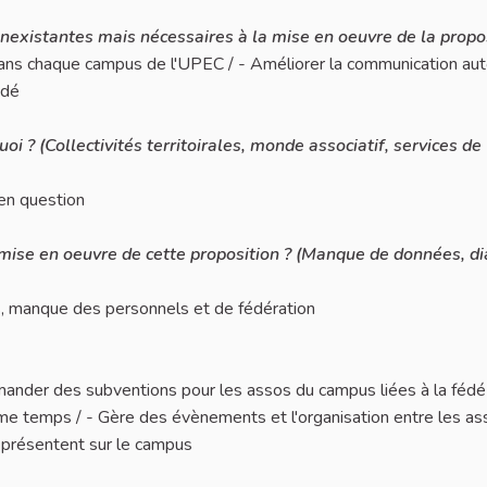
inexistantes mais nécessaires à la mise en oeuvre de la propos
dans chaque campus de l'UPEC / - Améliorer la communication aut
édé
i ? (Collectivités territoirales, monde associatif, services de
 en question
la mise en oeuvre de cette proposition ? (Manque de données, d
, manque des personnels et de fédération
emander des subventions pour les assos du campus liées à la fédé
ême temps / - Gère des évènements et l'organisation entre les ass
s présentent sur le campus
iant