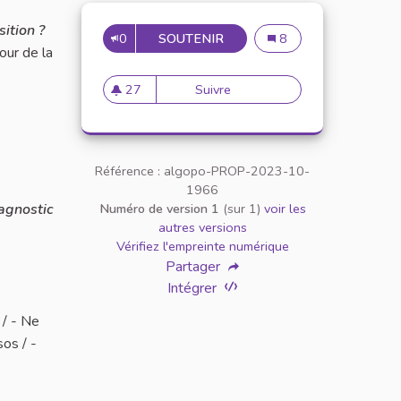
ition ?
0
SOUTENIR
FÉDÉRATION DES ASSOCIA
Fédération des associa
8
our de la
27
Suivre
Fédération des associations
27 abonnés
Référence : algopo-PROP-2023-10-
1966
iagnostic
Numéro de version 1
(sur 1)
voir les
autres versions
Vérifiez l'empreinte numérique
Partager
Intégrer
 / - Ne
os / -