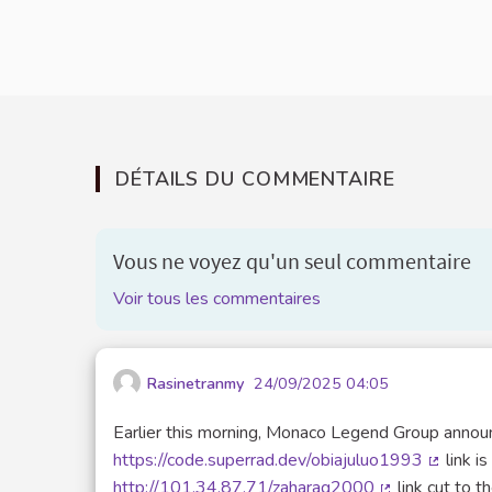
DÉTAILS DU COMMENTAIRE
Vous ne voyez qu'un seul commentaire
Voir tous les commentaires
Rasinetranmy
24/09/2025 04:05
Earlier this morning, Monaco Legend Group anno
https://code.superrad.dev/obiajuluo1993
link is
(Lien ex
http://101.34.87.71/zaharag2000
link cut to t