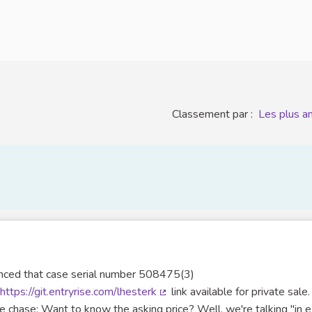
Classement par :
Les plus a
unced that case serial number 508475(3)
https://git.entryrise.com/lhesterk
link available for private sale.
terne)
(Lien externe)
he chase: Want to know the asking price? Well, we're talking "in 