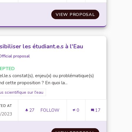
IVÉES D'EAU
VIEW PROPOSAL
AMÉLIORATION 
ibiliser les étudiant.e.s à l'Eau
Official proposal
EPTED
l.le.s constat(s), enjeu(x) ou problématique(s)
d cette proposition ? En quoi la...
er results for scope: Focus scientifique sur l'eau
s scientifique sur l'eau
TED AT
27
27 FOLLOWERS
FOLLOW
0
17
0/2023
SENSIBILISER LES ÉTUDIANT.E.S À L'EAU