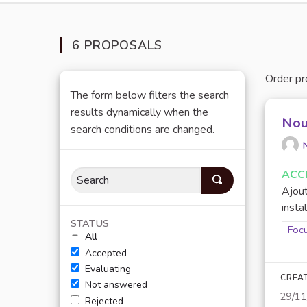
6 PROPOSALS
Order pr
The form below filters the search
results dynamically when the
Nou
search conditions are changed.
ACC
Ajout
insta
STATUS
Filt
Focu
All
Accepted
Evaluating
CREA
Not answered
29/1
Rejected