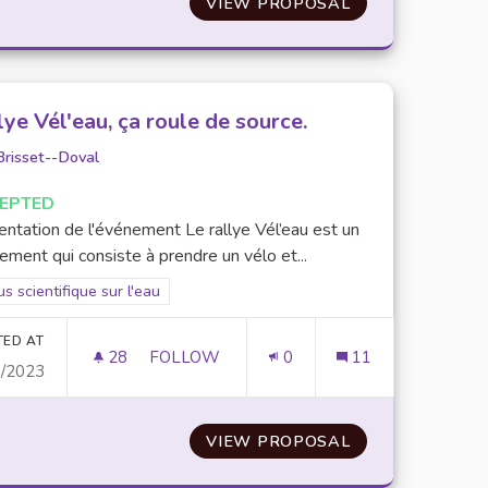
UE
VIEW PROPOSAL
SENSIBILISER L
lye Vél'eau, ça roule de source.
Brisset--Doval
EPTED
entation de l'événement Le rallye Vél’eau est un
ment qui consiste à prendre un vélo et...
er results for scope: Focus scientifique sur l'eau
s scientifique sur l'eau
TED AT
28
28 FOLLOWERS
FOLLOW
0
11
1/2023
RALLYE VÉL'EAU, ÇA ROULE DE SOURCE.
UE
VIEW PROPOSAL
RALLYE VÉL'EAU