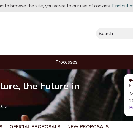
ing to browse the site, you agree to our use of cookies.
Find out 
Search
Processes
ture, the Future in
P
M
2
2023
P
S
OFFICIAL PROPOSALS
NEW PROPOSALS