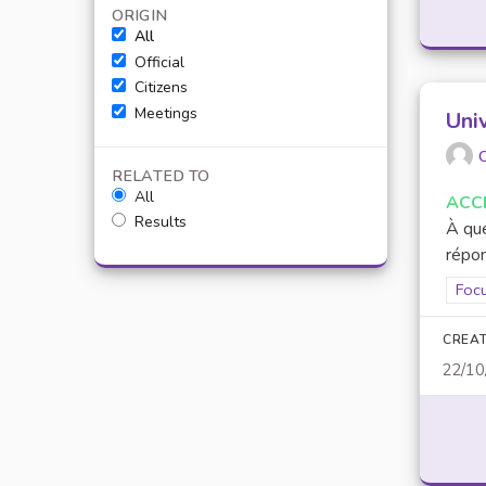
ORIGIN
All
Official
Citizens
Meetings
Uni
O
RELATED TO
All
ACC
Results
À que
répon
Filt
Focu
CREAT
22/10