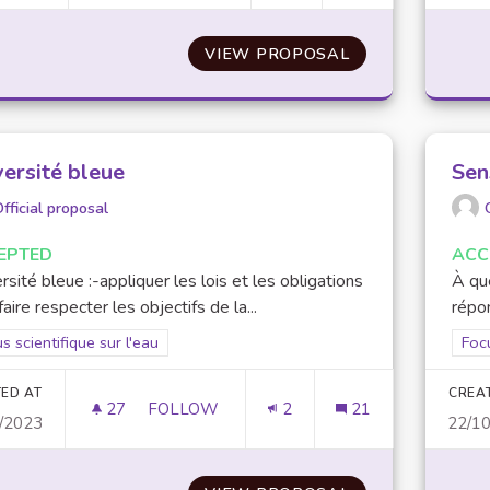
VIEW PROPOSAL
NOUVELLES ARR
versité bleue
Sens
fficial proposal
EPTED
ACC
rsité bleue :-appliquer les lois et les obligations
À que
faire respecter les objectifs de la...
répon
er results for scope: Focus scientifique sur l'eau
s scientifique sur l'eau
Filt
Focu
ED AT
CREA
27
27 FOLLOWERS
FOLLOW
2
21
/2023
22/1
UNIVERSITÉ BLEUE