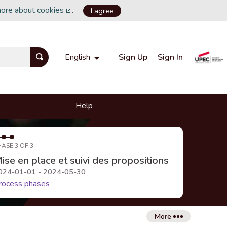
more about cookies
.
I agree
(External link)
Sign Up
Sign In
English
Choisir la langue
Choose language
Help
HASE 3 OF 3
ise en place et suivi des propositions
024-01-01 - 2024-05-30
rocess phases
More