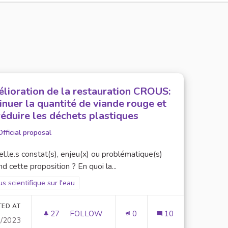
lioration de la restauration CROUS:
inuer la quantité de viande rouge et
réduire les déchets plastiques
Official proposal
l.le.s constat(s), enjeu(x) ou problématique(s)
d cette proposition ? En quoi la...
er results for scope: Focus scientifique sur l'eau
s scientifique sur l'eau
TED AT
27
27 FOLLOWERS
FOLLOW
0
10
0/2023
AMÉLIORATION DE LA RESTAURATION CRO