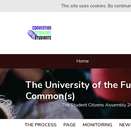
This site uses cookies. By continu
Home
The University of the Fu
Common(s)
#CCE2023
The Student Citizens Assembly 
(External link)
THE PROCESS
PAGE
MONITORING
NEW