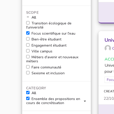
SCOPE
All
Transition écologique de
l'université
Focus scientifique sur l'eau
Uni
Bien-être étudiant
Engagement étudiant
O
Ville campus
Métiers d'avenir et nouveaux
ACC
métiers
Unive
Faire communauté
pour 
Sexisme et inclusion
Filt
Focu
CATEGORY
CREAT
All
22/10
Ensemble des propositions en
cours de concrétisation