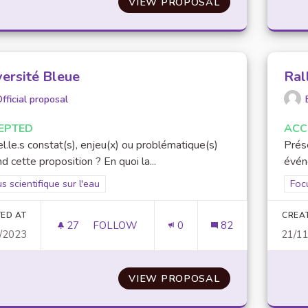
VIEW PROPOSAL
UNIVERSITÉ BLE
versité Bleue
Ral
fficial proposal
EPTED
ACC
l.le.s constat(s), enjeu(x) ou problématique(s)
Prés
d cette proposition ? En quoi la...
événe
er results for scope: Focus scientifique sur l'eau
s scientifique sur l'eau
Filt
Focu
ED AT
CREA
27
27 FOLLOWERS
FOLLOW
0
82
/2023
21/1
UNIVERSITÉ BLEUE
VIEW PROPOSAL
UNIVERSITÉ BLE