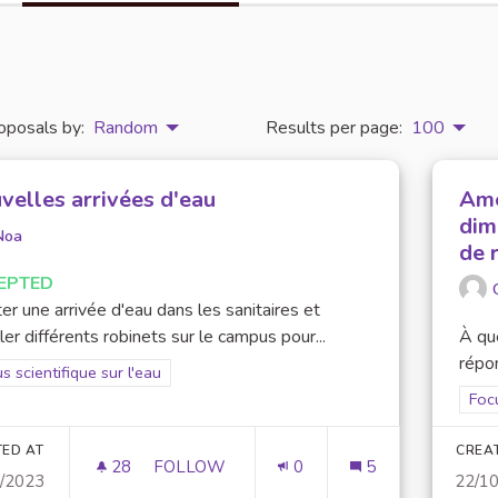
oposals by:
Random
Results per page:
100
velles arrivées d'eau
Amé
dim
Noa
de 
EPTED
er une arrivée d'eau dans les sanitaires et
ller différents robinets sur le campus pour...
À que
répon
er results for scope: Focus scientifique sur l'eau
s scientifique sur l'eau
Filt
Focu
TED AT
CREA
28
28 FOLLOWERS
FOLLOW
0
5
1/2023
22/1
NOUVELLES ARRIVÉES D'EAU