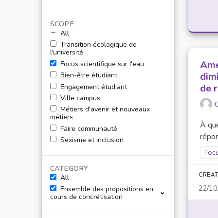
SCOPE
All
Transition écologique de
l'université
Amé
Focus scientifique sur l'eau
dim
Bien-être étudiant
de 
Engagement étudiant
Ville campus
O
Métiers d'avenir et nouveaux
métiers
À que
Faire communauté
répon
Sexisme et inclusion
Filt
Focu
CATEGORY
CREAT
All
22/10
Ensemble des propositions en
cours de concrétisation