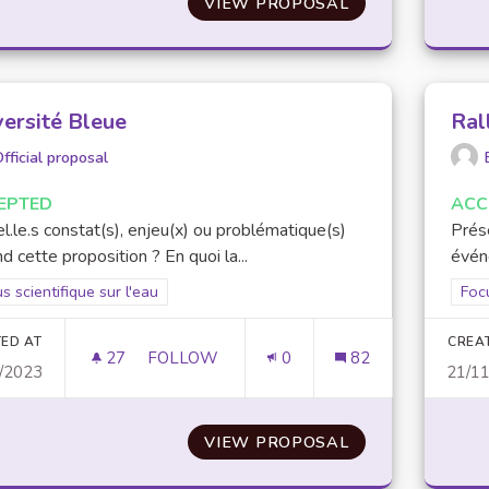
VIEW PROPOSAL
AMÉLIORATION 
versité Bleue
Ral
fficial proposal
EPTED
ACC
l.le.s constat(s), enjeu(x) ou problématique(s)
Prés
d cette proposition ? En quoi la...
événe
er results for scope: Focus scientifique sur l'eau
s scientifique sur l'eau
Filt
Focu
ED AT
CREA
27
27 FOLLOWERS
FOLLOW
0
82
/2023
21/1
UNIVERSITÉ BLEUE
VIEW PROPOSAL
UNIVERSITÉ BLE