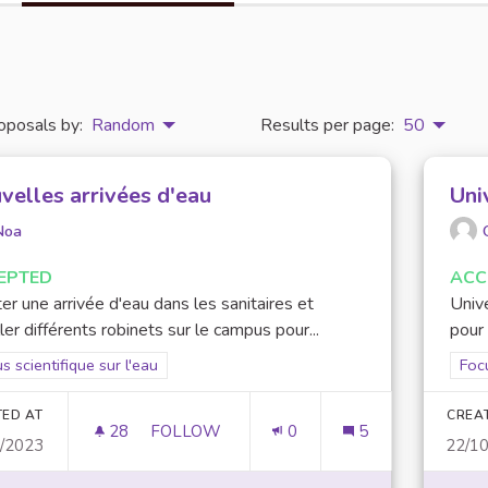
oposals by:
Random
Results per page:
50
velles arrivées d'eau
Uni
Noa
EPTED
ACC
er une arrivée d'eau dans les sanitaires et
Unive
ller différents robinets sur le campus pour...
pour 
er results for scope: Focus scientifique sur l'eau
s scientifique sur l'eau
Filt
Focu
TED AT
CREA
28
28 FOLLOWERS
FOLLOW
0
5
1/2023
22/1
NOUVELLES ARRIVÉES D'EAU