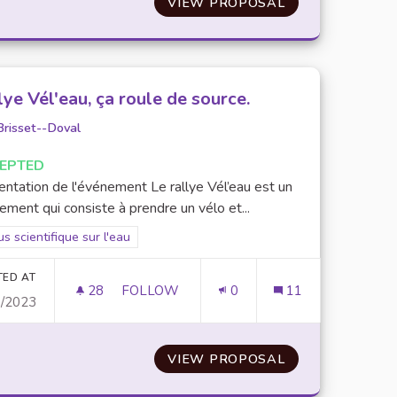
DE LA RESTAURATION CROUS: DIMINUER LA QUANTITÉ DE
VIEW PROPOSAL
SENSIBILISER L
lye Vél'eau, ça roule de source.
Brisset--Doval
EPTED
entation de l'événement Le rallye Vél’eau est un
ment qui consiste à prendre un vélo et...
er results for scope: Focus scientifique sur l'eau
s scientifique sur l'eau
TED AT
28
28 FOLLOWERS
FOLLOW
0
11
1/2023
RALLYE VÉL'EAU, ÇA ROULE DE SOURCE.
UE
VIEW PROPOSAL
RALLYE VÉL'EAU