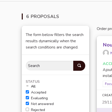
6 PROPOSALS
Order pr
The form below filters the search
results dynamically when the
Nou
search conditions are changed.
ACC
Ajout
insta
STATUS
Filt
Focu
All
Accepted
CREA
Evaluating
29/1
Not answered
Rejected