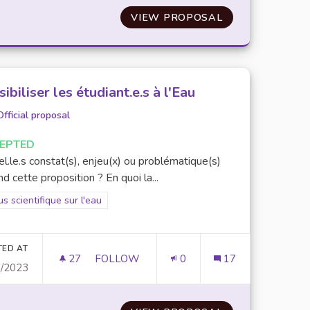
IVÉES D'EAU
VIEW PROPOSAL
UNIVERSITÉ BL
ibiliser les étudiant.e.s à l'Eau
Official proposal
EPTED
l.le.s constat(s), enjeu(x) ou problématique(s)
d cette proposition ? En quoi la...
er results for scope: Focus scientifique sur l'eau
s scientifique sur l'eau
TED AT
27
27 FOLLOWERS
FOLLOW
0
17
0/2023
US: DIMINUER LA QUANTITÉ DE VIANDE ROUGE ET DE RÉDUI
SENSIBILISER LES ÉTUDIANT.E.S À L'EAU