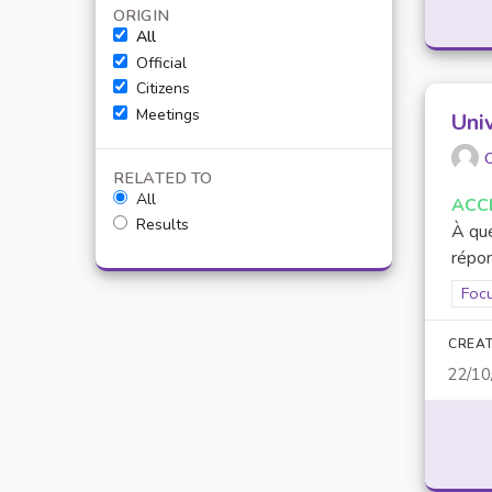
ORIGIN
All
Official
Citizens
Meetings
Uni
O
RELATED TO
All
ACC
Results
À que
répon
Filt
Focu
CREAT
22/10