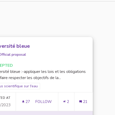
versité bleue
Official proposal
EPTED
rsité bleue :-appliquer les lois et les obligations
faire respecter les objectifs de la...
er results for scope: Focus scientifique sur l'eau
s scientifique sur l'eau
TED AT
27
27 FOLLOWERS
FOLLOW
2
21
0/2023
UNIVERSITÉ BLEUE