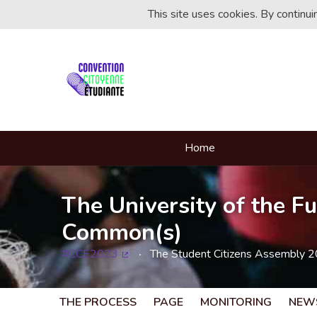
This site uses cookies. By continu
Home
The University of the Fu
Common(s)
#CCE2023
The Student Citizens Assembly 
(External link)
THE PROCESS
PAGE
MONITORING
NEW