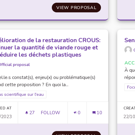
VIEW PROPOSAL
NOUVELLES ARR
lioration de la restauration CROUS:
Sens
inuer la quantité de viande rouge et
réduire les déchets plastiques
ACC
fficial proposal
À que
l.le.s constat(s), enjeu(x) ou problématique(s)
répon
d cette proposition ? En quoi la...
Filt
Focu
er results for scope: Focus scientifique sur l'eau
s scientifique sur l'eau
ED AT
CREA
27
27 FOLLOWERS
FOLLOW
0
10
/2023
22/1
AMÉLIORATION DE LA RESTAURATION CRO