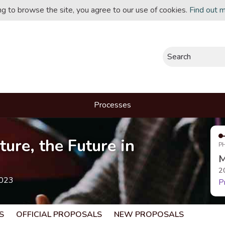
ing to browse the site, you agree to our use of cookies.
Find out 
Search
Processes
ture, the Future in
P
M
2
2023
P
S
OFFICIAL PROPOSALS
NEW PROPOSALS