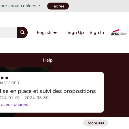
more about cookies
.
I agree
(External link)
Sign Up
Sign In
English
Choisir la langue
Choose language
Help
HASE 3 OF 3
ise en place et suivi des propositions
024-01-01 - 2024-05-30
rocess phases
More