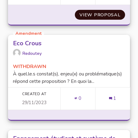
VIEW PROPOSAL
VALORI
Amendment
Eco Crous
Redoutey
WITHDRAWN
À quel.le.s constat(s), enjeu(x) ou problématique(s)
répond cette proposition ? En quoi la...
CREATED AT
0
1
29/11/2023