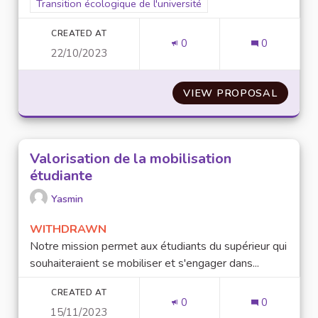
Filter results for scope: Transition écologique de l'université
Transition écologique de l'université
CREATED AT
0
0
22/10/2023
VIEW PROPOSAL
TESTT
Valorisation de la mobilisation
étudiante
Yasmin
WITHDRAWN
Notre mission permet aux étudiants du supérieur qui
souhaiteraient se mobiliser et s'engager dans...
CREATED AT
0
0
15/11/2023