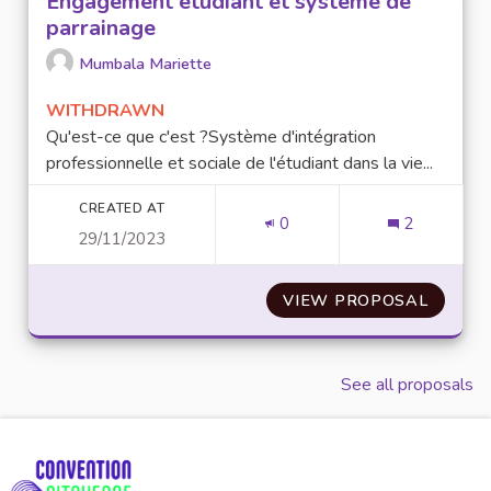
Engagement étudiant et système de
parrainage
Mumbala Mariette
WITHDRAWN
Qu'est-ce que c'est ?Système d'intégration
professionnelle et sociale de l'étudiant dans la vie...
CREATED AT
0
2
29/11/2023
VIEW PROPOSAL
ENGAG
See all proposals