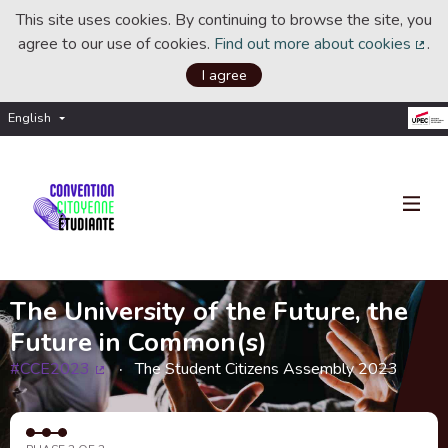
This site uses cookies. By continuing to browse the site, you
agree to our use of cookies.
Find out more about cookies
.
(Ext
I agree
English
Choisir la langue
Choose language
The University of the Future, the
Future in Common(s)
#CCE2023
The Student Citizens Assembly 2023
(External link)