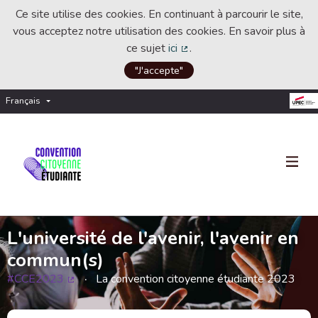
Ce site utilise des cookies. En continuant à parcourir le site,
vous acceptez notre utilisation des cookies. En savoir plus à
ce sujet
ici
.
(Lien externe)
"J'accepte"
Français
Choisir la langue
Choose language
L'université de l'avenir, l'avenir en
commun(s)
#CCE2023
La convention citoyenne étudiante 2023
(Lien externe)