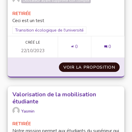
Utilisateur ayant supprimé son compte
RETIRÉE
Ceci est un test
Filtrer les résultats pour le secteur : Transition écologique de 
Transition écologique de l'université
CRÉÉ LE
0
0
22/10/2023
VOIR LA PROPOSITION
TESTT
Valorisation de la mobilisation
étudiante
Yasmin
RETIRÉE
Notre mission permet aux étudiants du supérieur qui