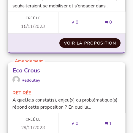
souhaiteraient se mobiliser et s'engager dans...
CRÉÉ LE
0
0
15/11/2023
VOIR LA PROPOSITION
VALORI
Amendement
Eco Crous
Redoutey
RETIRÉE
À quel.le.s constat(s), enjeu(x) ou problématique(s)
répond cette proposition ? En quoi la...
CRÉÉ LE
0
1
29/11/2023