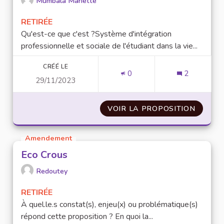
Mumbala Mariette
RETIRÉE
Qu'est-ce que c'est ?Système d'intégration
professionnelle et sociale de l'étudiant dans la vie...
CRÉÉ LE
0
2
29/11/2023
VOIR LA PROPOSITION
ENGAG
Amendement
Eco Crous
Redoutey
RETIRÉE
À quel.le.s constat(s), enjeu(x) ou problématique(s)
répond cette proposition ? En quoi la...