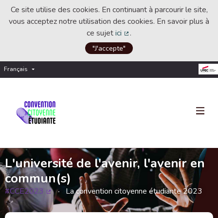
Ce site utilise des cookies. En continuant à parcourir le site,
vous acceptez notre utilisation des cookies. En savoir plus à
ce sujet
ici
.
(Lien externe)
"J'accepte"
Français
Choisir la langue
Choose language
L'université de l'avenir, l'avenir en
commun(s)
#CCE2023
La convention citoyenne étudiante 2023
(Lien externe)