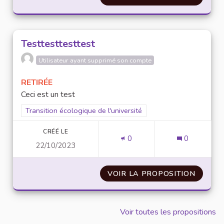
Testtesttesttest
Utilisateur ayant supprimé son compte
RETIRÉE
Ceci est un test
Filtrer les résultats pour le secteur : Transition écologique de 
Transition écologique de l'université
CRÉÉ LE
0
0
22/10/2023
VOIR LA PROPOSITION
TESTT
Voir toutes les propositions