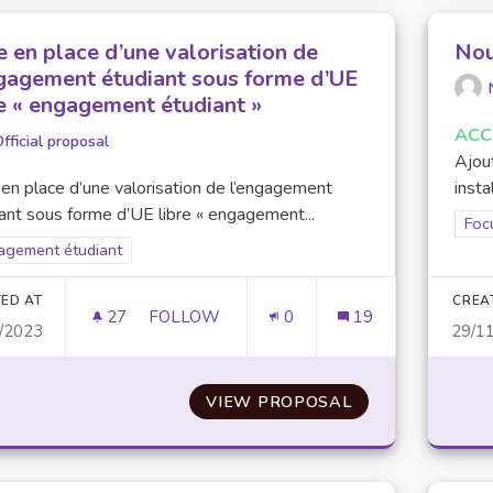
e en place d’une valorisation de
Nou
ngagement étudiant sous forme d’UE
re « engagement étudiant »
ACC
fficial proposal
Ajout
en place d’une valorisation de l’engagement
insta
ant sous forme d’UE libre « engagement...
Filt
Focu
er results for scope: Engagement étudiant
agement étudiant
ED AT
CREA
27
27 FOLLOWERS
FOLLOW
0
19
/2023
29/1
MISE EN PLACE D’UNE VALORISATION DE
VIEW PROPOSAL
MISE EN PLACE