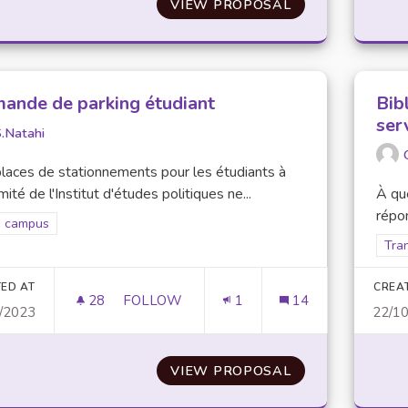
VIEW PROPOSAL
UNIVERSITÉ BLE
ande de parking étudiant
Bib
ser
.Natahi
laces de stationnements pour les étudiants à
mité de l'Institut d'études politiques ne...
À que
répon
er results for scope: Ville campus
e campus
Filt
Tran
ED AT
CREA
28
28 FOLLOWERS
FOLLOW
1
14
/2023
22/1
DEMANDE DE PARKING ÉTUDIANT
VIEW PROPOSAL
DEMANDE DE PA