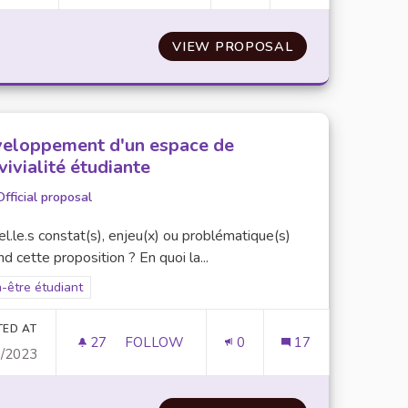
 ET OPTIMISATION DES SITES INTERNET DE L'UPEC
VIEW PROPOSAL
FÉDÉRATION DE
eloppement d'un espace de
vivialité étudiante
Official proposal
l.le.s constat(s), enjeu(x) ou problématique(s)
d cette proposition ? En quoi la...
er results for scope: Bien-être étudiant
-être étudiant
TED AT
27
27 FOLLOWERS
FOLLOW
0
17
0/2023
DÉVELOPPEMENT D'UN ESPACE DE CONVI