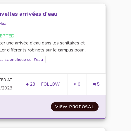
velles arrivées d'eau
Noa
EPTED
er une arrivée d'eau dans les sanitaires et
ller différents robinets sur le campus pour...
er results for scope: Focus scientifique sur l'eau
s scientifique sur l'eau
TED AT
28
28 FOLLOWERS
FOLLOW
0
5
1/2023
 L’ENGAGEMENT ÉTUDIANT SOUS FORME D’UE LIBRE « ENGAG
NOUVELLES ARRIVÉES D'EAU
 D’UNE VALORISATION DE L’ENGAGEMENT ÉTUDIANT SOUS
VIEW PROPOSAL
NOUVELLES ARR