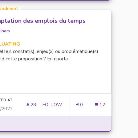
endment
ptation des emplois du temps
sihem
LUATING
l.le.s constat(s), enjeu(x) ou problématique(s)
d cette proposition ? En quoi la...
ASSOCIATIONS ÉTUDIANTES
TED AT
28
28 FOLLOWERS
FOLLOW
0
12
2/2023
ADAPTATION DES EMPLOIS DU TEMPS
"RESSOURCES" POUR LES ASSOCIATIONS ÉTUDIANTES