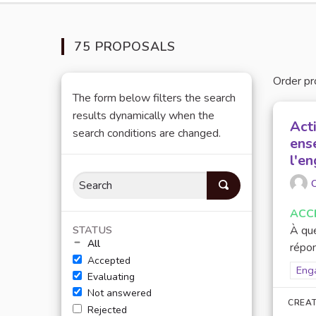
75 PROPOSALS
Order pr
The form below filters the search
results dynamically when the
Acti
search conditions are changed.
ense
l'e
O
ACC
STATUS
À que
All
répon
Accepted
Filt
Eng
Evaluating
Not answered
CREAT
Rejected