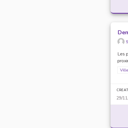
Dem
S
Les p
proxi
Filt
Vill
CREAT
29/11