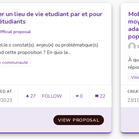
r un lieu de vie etudiant par et pour
Mob
étudiants
moy
ada
fficial proposal
pop
l.le.s constat(s), enjeu(x) ou problématique(s)
d cette proposition ? En quoi la...
À que
er results for scope: Faire communauté
re communauté
répon
Filt
Vil
ED AT
CREA
27
27 FOLLOWERS
FOLLOW
0
22
/2023
23/1
CRÉER UN LIEU DE VIE ETUDIANT PAR ET
VIEW PROPOSAL
CRÉER UN LIEU 