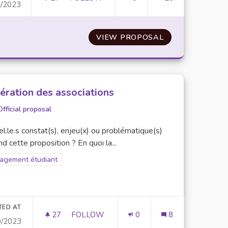
0/2023
IGNANTS SUR LA VALORISATION DE L'ENGAGEMENT DES ÉTUD
APPLICATION DE COVOITURAGE ENTRE É
NSIBILISATION DES ENSEIGNANTS SUR LA VALORISATION
VIEW PROPOSAL
APPLICATION D
ération des associations
Official proposal
l.le.s constat(s), enjeu(x) ou problématique(s)
d cette proposition ? En quoi la...
er results for scope: Engagement étudiant
agement étudiant
TED AT
27
27 FOLLOWERS
FOLLOW
0
8
0/2023
ITES INTERNET DE L'UPEC
FÉDÉRATION DES ASSOCIATIONS