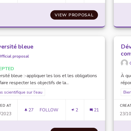
VIEW PROPOSAL
CENTRALISATION
versité bleue
Dév
con
fficial proposal
EPTED
rsité bleue :-appliquer les lois et les obligations
À que
faire respecter les objectifs de la...
répon
er results for scope: Focus scientifique sur l'eau
s scientifique sur l'eau
Filt
Bien
ED AT
CREA
27
27 FOLLOWERS
FOLLOW
2
21
/2023
23/1
UNIVERSITÉ BLEUE