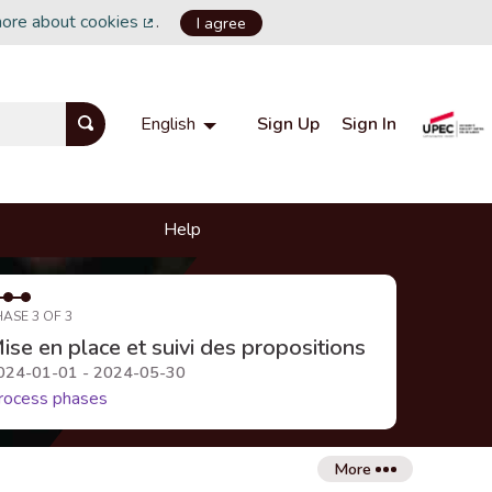
more about cookies
.
I agree
(External link)
Sign Up
Sign In
English
Choisir la langue
Choose language
Help
HASE 3 OF 3
ise en place et suivi des propositions
024-01-01 - 2024-05-30
rocess phases
More