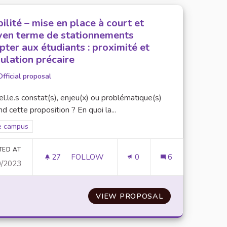
ilité – mise en place à court et
en terme de stationnements
pter aux étudiants : proximité et
ulation précaire
Official proposal
l.le.s constat(s), enjeu(x) ou problématique(s)
d cette proposition ? En quoi la...
er results for scope: Ville campus
le campus
TED AT
27
27 FOLLOWERS
FOLLOW
0
6
0/2023
 POUR LES ÉTUDIANTS
MOBILITÉ – MISE EN PLACE À COURT E
DE VIE ETUDIANT PAR ET POUR LES ÉTUDIANTS
VIEW PROPOSAL
MOBILITÉ – MI