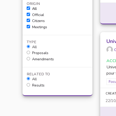
ORIGIN
All
Official
Citizens
Meetings
Uni
TYPE
All
O
Proposals
Amendments
ACC
Unive
pour 
RELATED TO
All
Filt
Focu
Results
CREAT
22/10