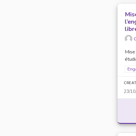
Mis
l’e
lib
O
Mise 
étudi
Filt
Eng
CREAT
23/10