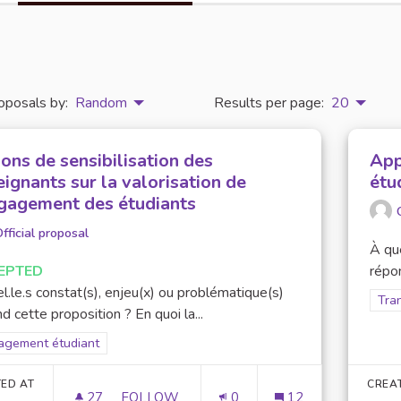
oposals by:
Random
Results per page:
20
ons de sensibilisation des
App
ignants sur la valorisation de
étu
ngagement des étudiants
fficial proposal
À que
EPTED
répon
l.le.s constat(s), enjeu(x) ou problématique(s)
Filt
Tran
d cette proposition ? En quoi la...
er results for scope: Engagement étudiant
agement étudiant
ED AT
CREA
27
27 FOLLOWERS
FOLLOW
0
12