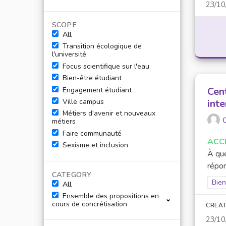
23/10
SCOPE
All
Transition écologique de
l'université
Focus scientifique sur l'eau
Bien-être étudiant
Cent
Engagement étudiant
Ville campus
int
Métiers d'avenir et nouveaux
O
métiers
Faire communauté
ACC
Sexisme et inclusion
À que
répon
CATEGORY
Filt
Bien
All
Ensemble des propositions en
cours de concrétisation
CREAT
23/10