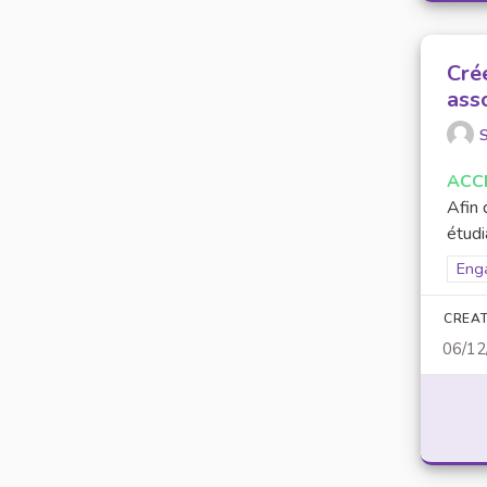
Crée
ass
ACC
Afin 
étudi
Filt
Eng
CREAT
06/12