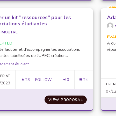
Am
r un kit "ressources" pour les
Ada
ociations étudiantes
SIMOUTRE
EVA
EPTED
À que
de faciliter et d'accompagner les associations
répon
antes labellisées de l'UPEC, création...
er results for scope: Engagement étudiant
agement étudiant
ED AT
28
28 FOLLOWERS
FOLLOW
0
24
/2023
CRÉER UN KIT "RESSOURCES" POUR LES 
CREA
07/1
VIEW PROPOSAL
CRÉER UN KIT 