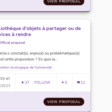
UE
VIEW PROPOSAL
DÉVELOPPEMENT
liothèque d'objets à partager ou de
vices à rendre
Official proposal
l.le.s constat(s), enjeu(x) ou problématique(s)
d cette proposition ? En quoi la...
er results for scope: Transition écologique de l'université
sition écologique de l'université
TED AT
27
27 FOLLOWERS
FOLLOW
0
11
0/2023
BIBLIOTHÈQUE D'OBJETS À PARTAGER OU
RKING ÉTUDIANT
VIEW PROPOSAL
BIBLIOTHÈQUE 