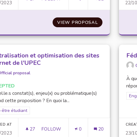
/2023
22/1
ACTIONS DE SENSIBILISATION DES ENSE
VIEW PROPOSAL
ACTIONS DE SE
ralisation et optimisation des sites
Féd
ernet de l'UPEC
fficial proposal
À que
EPTED
répon
l.le.s constat(s), enjeu(x) ou problématique(s)
Filt
Eng
d cette proposition ? En quoi la...
er results for scope: Bien-être étudiant
-être étudiant
ED AT
CREA
27
27 FOLLOWERS
FOLLOW
0
20
/2023
23/1
CENTRALISATION ET OPTIMISATION DES S