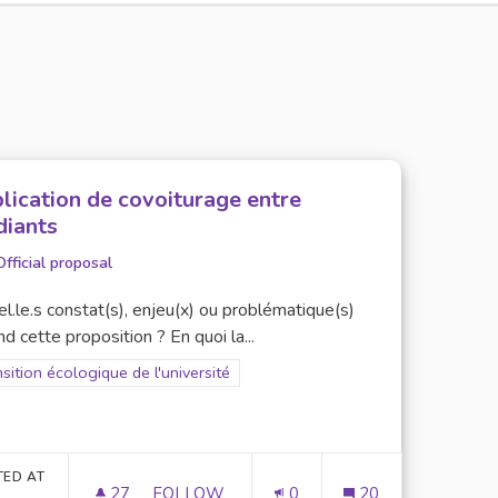
lication de covoiturage entre
diants
Official proposal
l.le.s constat(s), enjeu(x) ou problématique(s)
d cette proposition ? En quoi la...
er results for scope: Transition écologique de l'université
sition écologique de l'université
TED AT
27
27 FOLLOWERS
FOLLOW
0
20