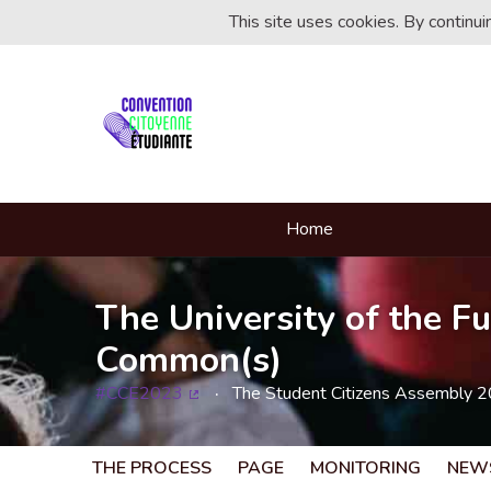
This site uses cookies. By continu
Home
The University of the Fu
Common(s)
#CCE2023
The Student Citizens Assembly 
(External link)
THE PROCESS
PAGE
MONITORING
NEW