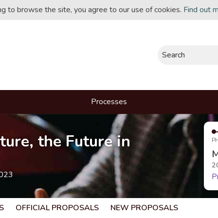
ing to browse the site, you agree to our use of cookies.
Find out 
Search
Processes
ture, the Future in
P
M
2
2023
P
S
OFFICIAL PROPOSALS
NEW PROPOSALS