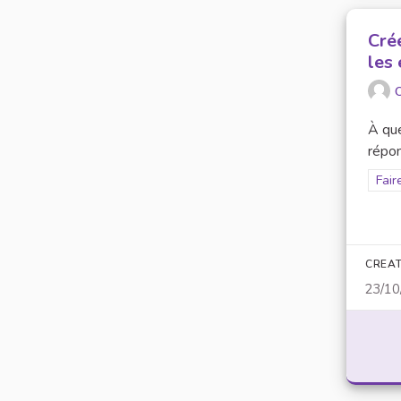
Crée
les 
O
À que
répon
Filt
Fai
CREAT
23/10