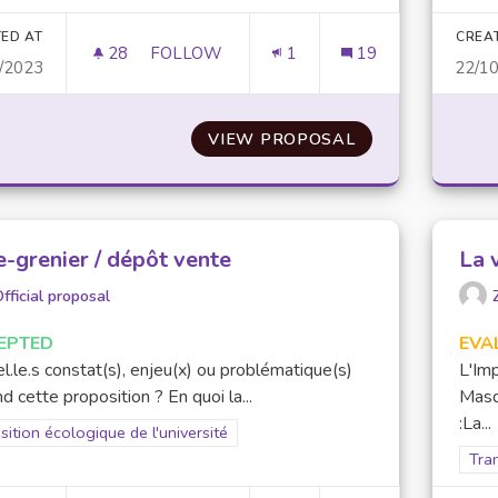
ED AT
CREA
28
28 FOLLOWERS
FOLLOW
1
19
/2023
22/1
SECTION TRANSITION ÉCOLOGQUE ET SOC
VIEW PROPOSAL
SECTION TRANS
e-grenier / dépôt vente
La 
fficial proposal
EPTED
EVA
l.le.s constat(s), enjeu(x) ou problématique(s)
L'Im
d cette proposition ? En quoi la...
Masq
:La...
er results for scope: Transition écologique de l'université
sition écologique de l'université
Filt
Tran