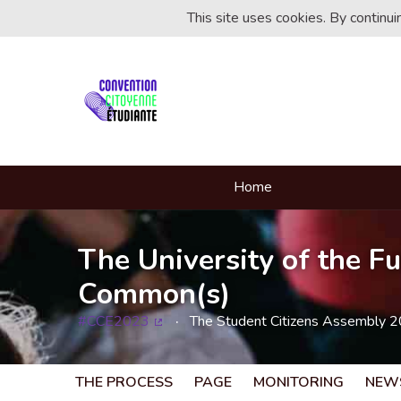
This site uses cookies. By continu
Home
The University of the Fu
Common(s)
#CCE2023
The Student Citizens Assembly 
(External link)
THE PROCESS
PAGE
MONITORING
NEW