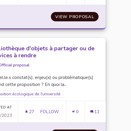
VIEW PROPOSAL
APPLICATION D
liothèque d'objets à partager ou de
vices à rendre
Official proposal
l.le.s constat(s), enjeu(x) ou problématique(s)
d cette proposition ? En quoi la...
er results for scope: Transition écologique de l'université
sition écologique de l'université
TED AT
27
27 FOLLOWERS
FOLLOW
0
11
0/2023
BIBLIOTHÈQUE D'OBJETS À PARTAGER OU