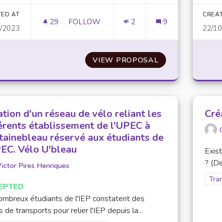
TED AT
CREA
29
29 FOLLOWERS
FOLLOW
2
9
0/2023
22/1
VÉGÉTALISATION DE L'IEP
VIEW PROPOSAL
VÉGÉTALISATION
tion d'un réseau de vélo reliant les
Cré
férents établissement de l'UPEC à
tainebleau réservé aux étudiants de
PEC. Vélo U'bleau
Exist
? (De
ictor Pires Henriques
Filt
Tran
EPTED
mbreux étudiants de l'IEP constatent des
s de transports pour relier l'IEP depuis la...