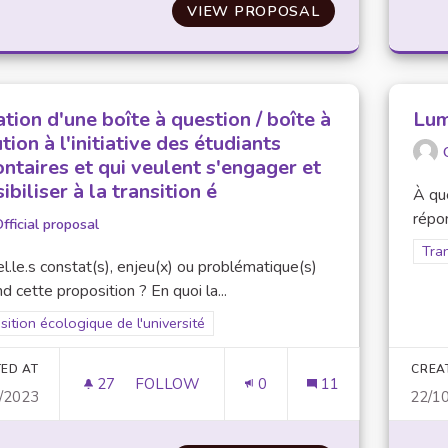
VIEW PROPOSAL
SYSTÈME DE CA
tion d'une boîte à question / boîte à
Lum
tion à l'initiative des étudiants
ntaires et qui veulent s'engager et
ibiliser à la transition é
À que
répon
fficial proposal
Filt
Tran
l.le.s constat(s), enjeu(x) ou problématique(s)
d cette proposition ? En quoi la...
er results for scope: Transition écologique de l'université
sition écologique de l'université
ED AT
CREA
27
27 FOLLOWERS
FOLLOW
0
11
/2023
22/1
CRÉATION D'UNE BOÎTE À QUESTION / BOÎ