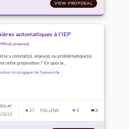
RS ENTRE CAMPUS
VIEW PROPOSAL
BIBLIOTHÈQUE 
ières automatiques à l'IEP
Official proposal
l.le.s constat(s), enjeu(x) ou problématique(s)
d cette proposition ? En quoi la...
er results for scope: Transition écologique de l'université
sition écologique de l'université
TED AT
27
27 FOLLOWERS
FOLLOW
0
8
0/2023
TE À SOLUTION À L'INITIATIVE DES ÉTUDIANTS VOLONTAIRES 
LUMIÈRES AUTOMATIQUES À L'IEP