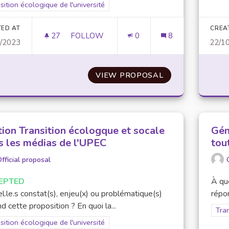
er results for scope: Transition écologique de l'université
sition écologique de l'université
TED AT
CREA
27
27 FOLLOWERS
FOLLOW
0
8
0/2023
22/1
CRÉATION D'UN RÉSEAU DE VÉLO RELIAN
VIEW PROPOSAL
CRÉATION D'UN 
tion Transition écologque et socale
Gén
s les médias de l'UPEC
tou
fficial proposal
EPTED
À que
l.le.s constat(s), enjeu(x) ou problématique(s)
répon
d cette proposition ? En quoi la...
Filt
Tran
er results for scope: Transition écologique de l'université
sition écologique de l'université