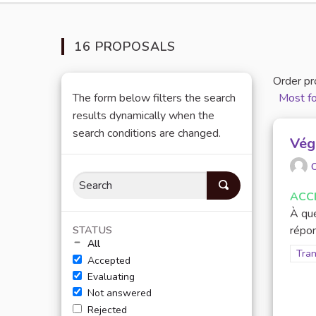
16 PROPOSALS
Order pr
The form below filters the search
Most f
results dynamically when the
search conditions are changed.
Végé
O
ACC
À que
STATUS
répon
All
Filt
Tran
Accepted
Evaluating
Not answered
Rejected