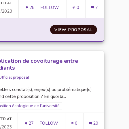
TED AT
28
28 FOLLOWERS
FOLLOW
0
7
1/2023
LA VÉGÉTALISATION
 DÉPÔT VENTE
VIEW PROPOSAL
LA VÉGÉTALISA
lication de covoiturage entre
diants
Official proposal
l.le.s constat(s), enjeu(x) ou problématique(s)
d cette proposition ? En quoi la...
er results for scope: Transition écologique de l'université
sition écologique de l'université
TED AT
27
27 FOLLOWERS
FOLLOW
0
20
0/2023
APPLICATION DE COVOITURAGE ENTRE É