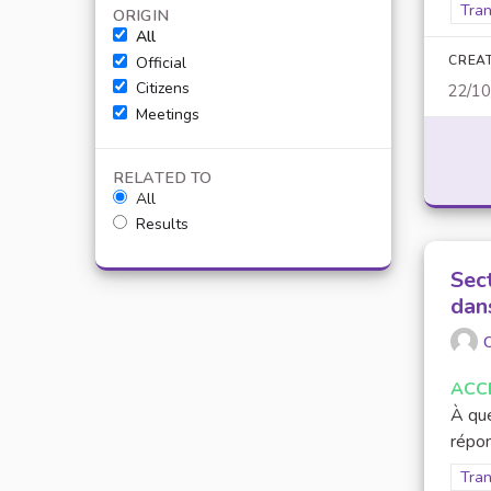
Filt
Tran
ORIGIN
All
CREA
Official
Citizens
22/1
Meetings
RELATED TO
All
Results
Sec
dan
O
ACC
À que
répon
Filt
Tran