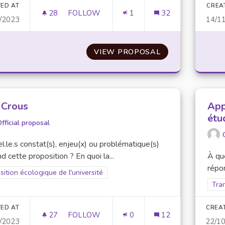
ED AT
CREA
28
28 FOLLOWERS
FOLLOW
1
32
/2023
14/1
VIDE-GRENIER / DÉPÔT VENTE
VIEW PROPOSAL
VIDE-GRENIER /
 Crous
App
étu
fficial proposal
l.le.s constat(s), enjeu(x) ou problématique(s)
d cette proposition ? En quoi la...
À que
répon
er results for scope: Transition écologique de l'université
sition écologique de l'université
Filt
Tran
ED AT
CREA
27
27 FOLLOWERS
FOLLOW
0
12
/2023
22/1
ECO CROUS