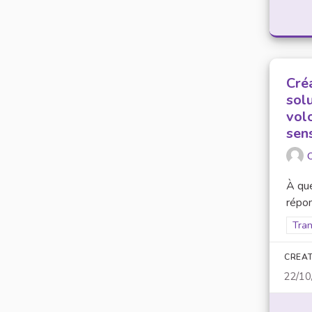
Créa
solu
volo
sens
O
À que
répon
Filt
Tran
CREAT
22/10