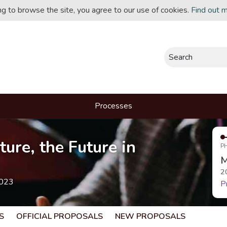
ing to browse the site, you agree to our use of cookies.
Find out 
Search
Processes
ture, the Future in
P
M
2
2023
P
S
OFFICIAL PROPOSALS
NEW PROPOSALS