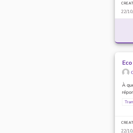
CREAT
22/10
Eco
O
À que
répon
Filt
Tran
CREAT
22/10