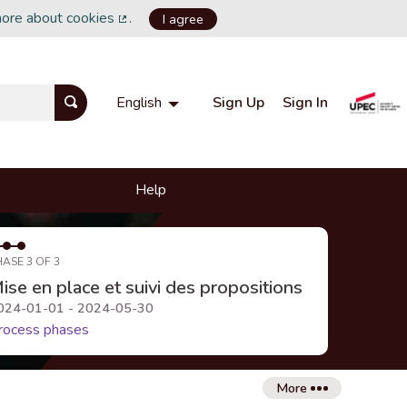
more about cookies
.
I agree
(External link)
Sign Up
Sign In
English
Choisir la langue
Choose language
Help
HASE 3 OF 3
ise en place et suivi des propositions
024-01-01 - 2024-05-30
rocess phases
More