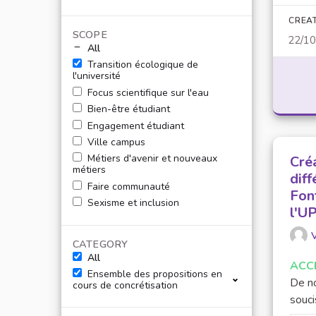
CREA
SCOPE
22/1
All
Transition écologique de
l'université
Focus scientifique sur l'eau
Bien-être étudiant
Engagement étudiant
Ville campus
Métiers d'avenir et nouveaux
Créa
métiers
dif
Faire communauté
Fon
Sexisme et inclusion
l'U
V
CATEGORY
All
ACC
Ensemble des propositions en
De no
cours de concrétisation
souci