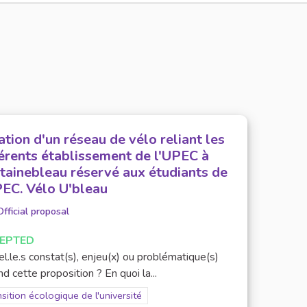
ation d'un réseau de vélo reliant les
férents établissement de l'UPEC à
tainebleau réservé aux étudiants de
PEC. Vélo U'bleau
Official proposal
EPTED
l.le.s constat(s), enjeu(x) ou problématique(s)
d cette proposition ? En quoi la...
er results for scope: Transition écologique de l'université
sition écologique de l'université