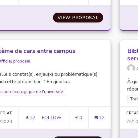
VIEW PROPOSAL
ECO CROUS
tème de cars entre campus
Bib
ser
fficial proposal
l.le.s constat(s), enjeu(x) ou problématique(s)
d cette proposition ? En quoi la...
À que
répon
er results for scope: Transition écologique de l'université
sition écologique de l'université
Filt
Tran
ED AT
CREA
27
27 FOLLOWERS
FOLLOW
0
12
/2023
22/1
SYSTÈME DE CARS ENTRE CAMPUS