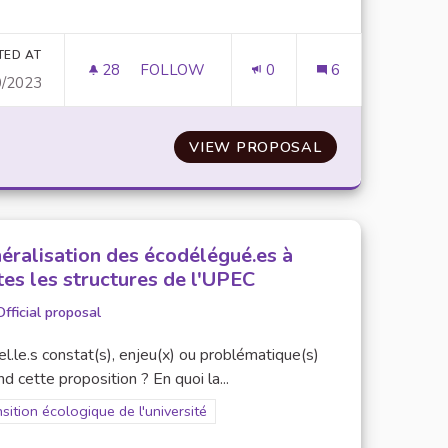
TED AT
28
28 FOLLOWERS
FOLLOW
0
6
0/2023
T LES DIFFÉRENTS ÉTABLISSEMENT DE L'UPEC À FONTAINEB
CRÉATION DE SONDAGES
RÉSEAU DE VÉLO RELIANT LES DIFFÉRENTS ÉTABLISSEME
VIEW PROPOSAL
CRÉATION DE 
éralisation des écodélégué.es à
tes les structures de l'UPEC
Official proposal
l.le.s constat(s), enjeu(x) ou problématique(s)
d cette proposition ? En quoi la...
er results for scope: Transition écologique de l'université
sition écologique de l'université