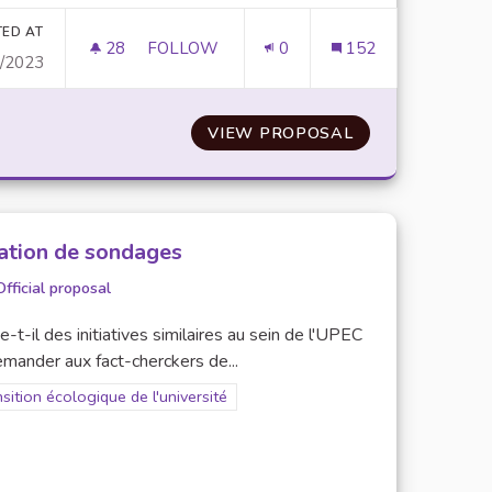
TED AT
28
28 FOLLOWERS
FOLLOW
0
152
0/2023
CRÉATION D'UN RÉSEAU DE VÉLO RELIANT
 DE L'IEP
VIEW PROPOSAL
CRÉATION D'UN
ation de sondages
Official proposal
e-t-il des initiatives similaires au sein de l'UPEC
mander aux fact-cherckers de...
er results for scope: Transition écologique de l'université
sition écologique de l'université