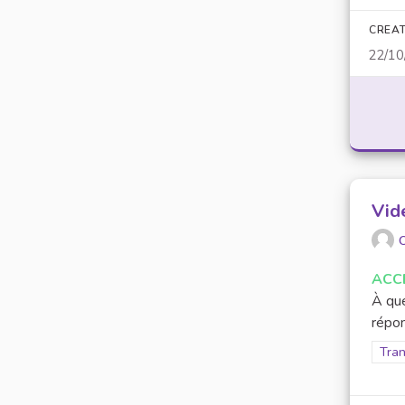
CREAT
22/10
Vid
O
ACC
À que
répon
Filt
Tran