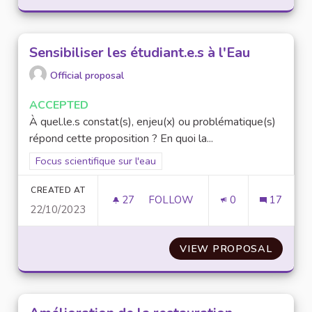
Sensibiliser les étudiant.e.s à l'Eau
Official proposal
ACCEPTED
À quel.le.s constat(s), enjeu(x) ou problématique(s)
répond cette proposition ? En quoi la...
Filter results for scope: Focus scientifique sur l'eau
Focus scientifique sur l'eau
CREATED AT
27
27 FOLLOWERS
FOLLOW
0
17
22/10/2023
SENSIBILISER LES ÉTUDIANT.E.
VIEW PROPOSAL
SENSIB