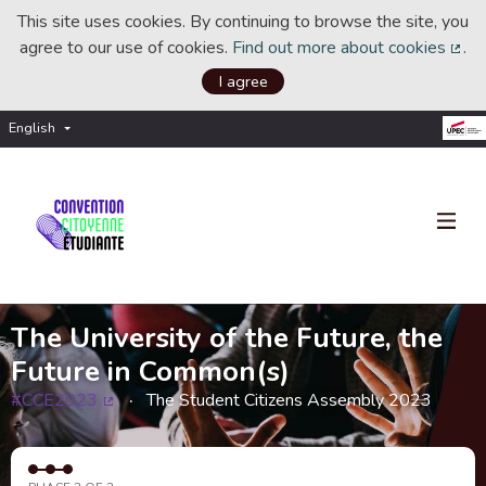
This site uses cookies. By continuing to browse the site, you
agree to our use of cookies.
Find out more about cookies
.
(Ext
I agree
English
Choisir la langue
Choose language
The University of the Future, the
Future in Common(s)
#CCE2023
The Student Citizens Assembly 2023
(External link)