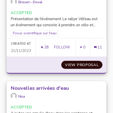
Brisset--Doval
ACCEPTED
Présentation de l'événement Le rallye Vél’eau est
un événement qui consiste à prendre un vélo et...
Filter results for scope: Focus scientifique sur l'eau
Focus scientifique sur l'eau
CREATED AT
28
28 FOLLOWERS
FOLLOW
0
11
21/11/2023
RALLYE VÉL'EAU, ÇA ROULE DE
VIEW PROPOSAL
RALLYE
Nouvelles arrivées d'eau
Noa
ACCEPTED