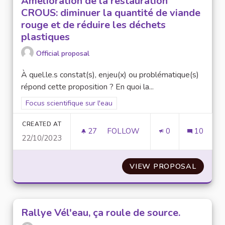
Amélioration de la restauration
CROUS: diminuer la quantité de viande
rouge et de réduire les déchets
plastiques
Official proposal
À quel.le.s constat(s), enjeu(x) ou problématique(s)
répond cette proposition ? En quoi la...
Filter results for scope: Focus scientifique sur l'eau
Focus scientifique sur l'eau
CREATED AT
27
27 FOLLOWERS
FOLLOW
0
10
22/10/2023
AMÉLIORATION DE LA RESTAUR
VIEW PROPOSAL
AMÉLIO
Rallye Vél'eau, ça roule de source.