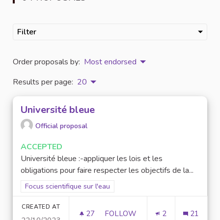
Filter
Order proposals by:
Most endorsed
Results per page:
20
Université bleue
Official proposal
ACCEPTED
Université bleue :-appliquer les lois et les
obligations pour faire respecter les objectifs de la...
Filter results for scope: Focus scientifique sur l'eau
Focus scientifique sur l'eau
CREATED AT
27
27 FOLLOWERS
FOLLOW
2
21