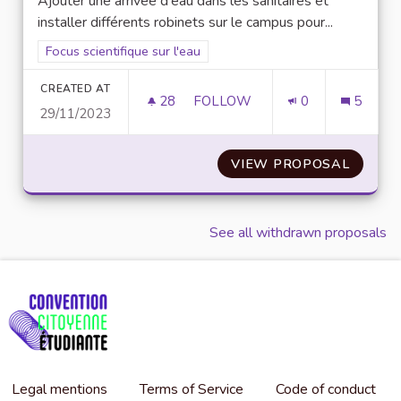
Ajouter une arrivée d'eau dans les sanitaires et
installer différents robinets sur le campus pour...
Filter results for scope: Focus scientifique sur l'eau
Focus scientifique sur l'eau
CREATED AT
28
28 FOLLOWERS
FOLLOW
0
5
29/11/2023
NOUVELLES ARRIVÉES D'EAU
VIEW PROPOSAL
NOUVEL
See all withdrawn proposals
Legal mentions
Terms of Service
Code of conduct