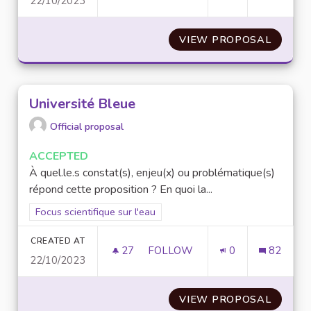
22/10/2023
UNIVERSITÉ BLEUE
VIEW PROPOSAL
UNIVER
Université Bleue
Official proposal
ACCEPTED
À quel.le.s constat(s), enjeu(x) ou problématique(s)
répond cette proposition ? En quoi la...
Filter results for scope: Focus scientifique sur l'eau
Focus scientifique sur l'eau
CREATED AT
27
27 FOLLOWERS
FOLLOW
0
82
22/10/2023
UNIVERSITÉ BLEUE
VIEW PROPOSAL
UNIVER