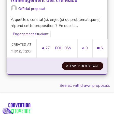
Aménagement des créneaux
Official proposal
À quel.le.s constat(s), enjeu(x) ou problématique(s)
répond cette proposition ? En quoi la...
Filter results for scope: Engagement étudiant
Engagement étudiant
CREATED AT
27
27 FOLLOWERS
FOLLOW
0
6
23/10/2023
AMÉNAGEMENT DES CRÉNEA
VIEW PROPOSAL
AMÉNA
See all withdrawn proposals