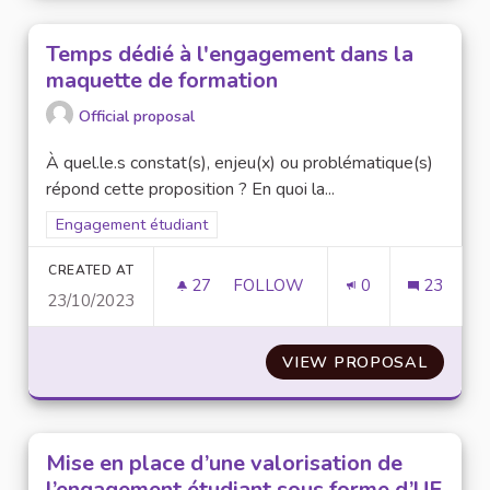
Temps dédié à l'engagement dans la
maquette de formation
Official proposal
À quel.le.s constat(s), enjeu(x) ou problématique(s)
répond cette proposition ? En quoi la...
Filter results for scope: Engagement étudiant
Engagement étudiant
CREATED AT
27
27 FOLLOWERS
FOLLOW
0
23
23/10/2023
TEMPS DÉDIÉ À L'ENGAGEMEN
VIEW PROPOSAL
TEMPS
Mise en place d’une valorisation de
l’engagement étudiant sous forme d’UE