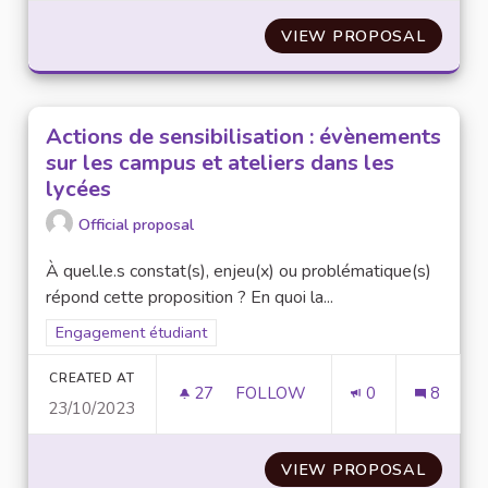
VIEW PROPOSAL
FÉDÉRA
Actions de sensibilisation : évènements
sur les campus et ateliers dans les
lycées
Official proposal
À quel.le.s constat(s), enjeu(x) ou problématique(s)
répond cette proposition ? En quoi la...
Filter results for scope: Engagement étudiant
Engagement étudiant
CREATED AT
27
27 FOLLOWERS
FOLLOW
0
8
23/10/2023
ACTIONS DE SENSIBILISATION
VIEW PROPOSAL
ACTION