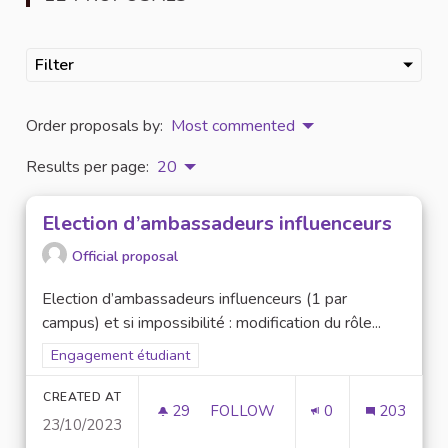
Filter
Order proposals by:
Most commented
Results per page:
20
Election d’ambassadeurs influenceurs
Official proposal
Election d’ambassadeurs influenceurs (1 par
campus) et si impossibilité : modification du rôle...
Filter results for scope: Engagement étudiant
Engagement étudiant
CREATED AT
29
29 FOLLOWERS
FOLLOW
0
203
23/10/2023
ELECTION D’AMBASSADEURS I