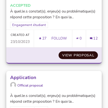
ACCEPTED
À quel.le.s constat(s), enjeu(x) ou problématique(s)
répond cette proposition ? En quoi la...
Filter results for scope: Engagement étudiant
Engagement étudiant
CREATED AT
27
27 FOLLOWERS
FOLLOW
0
12
23/10/2023
ACTIONS DE SENSIBILISATION
VIEW PROPOSAL
ACTION
Application
Official proposal
À quel.le.s constat(s), enjeu(x) ou problématique(s)
répond cette proposition ? En quoi la...