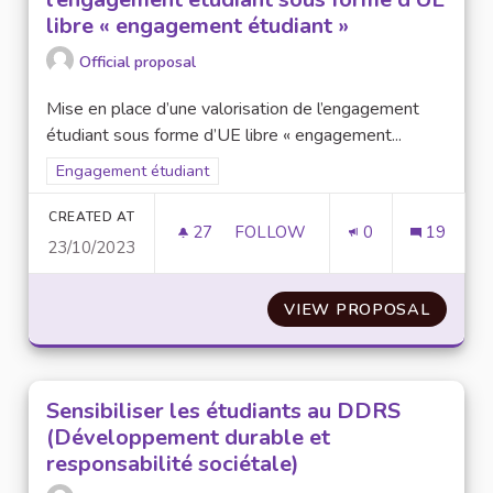
libre « engagement étudiant »
Official proposal
Mise en place d’une valorisation de l’engagement
étudiant sous forme d’UE libre « engagement...
Filter results for scope: Engagement étudiant
Engagement étudiant
CREATED AT
27
27 FOLLOWERS
FOLLOW
0
19
23/10/2023
MISE EN PLACE D’UNE VALORI
VIEW PROPOSAL
MISE E
Sensibiliser les étudiants au DDRS
(Développement durable et
responsabilité sociétale)