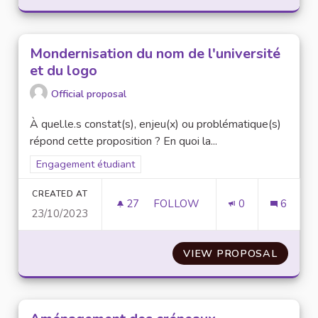
Mondernisation du nom de l'université
et du logo
Official proposal
À quel.le.s constat(s), enjeu(x) ou problématique(s)
répond cette proposition ? En quoi la...
Filter results for scope: Engagement étudiant
Engagement étudiant
CREATED AT
27
27 FOLLOWERS
FOLLOW
0
6
23/10/2023
MONDERNISATION DU NOM DE 
VIEW PROPOSAL
MONDER