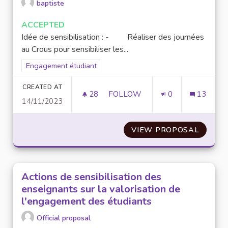
baptiste
ACCEPTED
Idée de sensibilisation : - Réaliser des journées
au Crous pour sensibiliser les...
Filter results for scope: Engagement étudiant
Engagement étudiant
CREATED AT
28
28 FOLLOWERS
FOLLOW
0
13
14/11/2023
SENSIBILISER LES ÉTUDIANTS
VIEW PROPOSAL
SENSIB
Actions de sensibilisation des
enseignants sur la valorisation de
l'engagement des étudiants
Official proposal