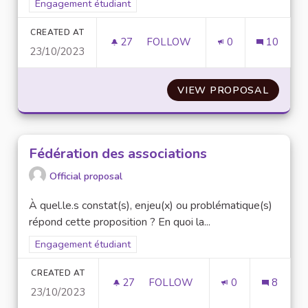
Filter results for scope: Engagement étudiant
Engagement étudiant
CREATED AT
27
27 FOLLOWERS
FOLLOW
0
10
23/10/2023
APPLICATION
VIEW PROPOSAL
APPLIC
Fédération des associations
Official proposal
À quel.le.s constat(s), enjeu(x) ou problématique(s)
répond cette proposition ? En quoi la...
Filter results for scope: Engagement étudiant
Engagement étudiant
CREATED AT
27
27 FOLLOWERS
FOLLOW
0
8
23/10/2023
FÉDÉRATION DES ASSOCIATIO