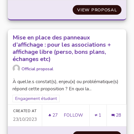
VIEW PROPOSAL
ELECT
Mise en place des panneaux
d’affichage : pour les associations +
affichage libre (perso, bons plans,
échanges etc)
Official proposal
À quel.le.s constat(s), enjeu(x) ou problématique(s)
répond cette proposition ? En quoi la...
Filter results for scope: Engagement étudiant
Engagement étudiant
CREATED AT
27
27 FOLLOWERS
FOLLOW
1
28
23/10/2023
MISE EN PLACE DES PANNEAUX