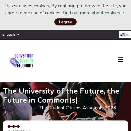
This site uses cookies. By continuing to browse the site, you
agree to our use of cookies.
Find out more about cookies
.
(Ext
I agree
English
Choisir la langue
Choose language
The University of the Future, the
Future in Common(s)
#CCE2023
The Student Citizens Assembly 2023
(External link)