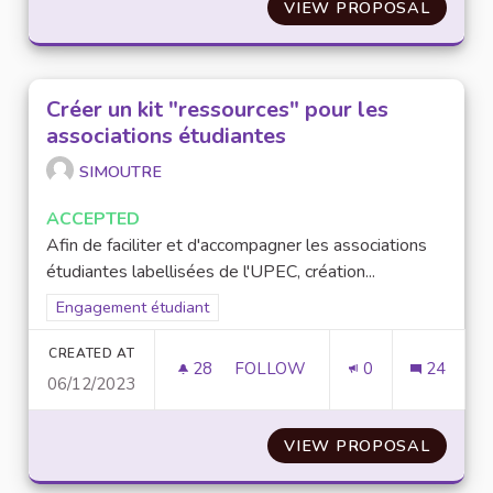
VIEW PROPOSAL
MISE E
Créer un kit "ressources" pour les
associations étudiantes
SIMOUTRE
ACCEPTED
Afin de faciliter et d'accompagner les associations
étudiantes labellisées de l'UPEC, création...
Filter results for scope: Engagement étudiant
Engagement étudiant
CREATED AT
28
28 FOLLOWERS
FOLLOW
0
24
06/12/2023
CRÉER UN KIT "RESSOURCES" 
VIEW PROPOSAL
CRÉER 