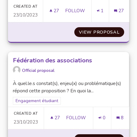
CREATED AT
27
27 FOLLOWERS
FOLLOW
1
27
23/10/2023
MISE EN PLACE DES PANNEAUX
VIEW PROPOSAL
MISE E
Fédération des associations
Official proposal
À quel.le.s constat(s), enjeu(x) ou problématique(s)
répond cette proposition ? En quoi la...
Filter results for scope: Engagement étudiant
Engagement étudiant
CREATED AT
27
27 FOLLOWERS
FOLLOW
0
8
23/10/2023
FÉDÉRATION DES ASSOCIATIO