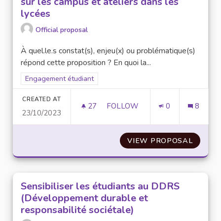
sur les campus et ateliers dans les
lycées
Official proposal
À quel.le.s constat(s), enjeu(x) ou problématique(s)
répond cette proposition ? En quoi la...
Filter results for scope: Engagement étudiant
Engagement étudiant
CREATED AT
27
27 FOLLOWERS
FOLLOW
0
8
23/10/2023
ACTIONS DE SENSIBILISATION
VIEW PROPOSAL
ACTION
Sensibiliser les étudiants au DDRS
(Développement durable et
responsabilité sociétale)