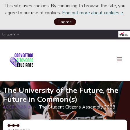
This site uses cookies. By continuing to browse the site, you
agree to our use of cookies.
Find out more about cookies
.
(Ext
I agree
English
Choisir la langue
Choose language
The University of the Future, the
Future in Common(s)
#CCE2023
The Student Citizens Assembly 2023
(External link)