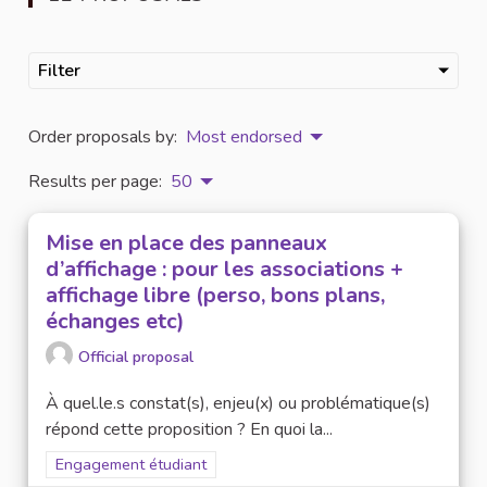
Filter
Order proposals by:
Most endorsed
Results per page:
50
Mise en place des panneaux
d’affichage : pour les associations +
affichage libre (perso, bons plans,
échanges etc)
Official proposal
À quel.le.s constat(s), enjeu(x) ou problématique(s)
répond cette proposition ? En quoi la...
Filter results for scope: Engagement étudiant
Engagement étudiant