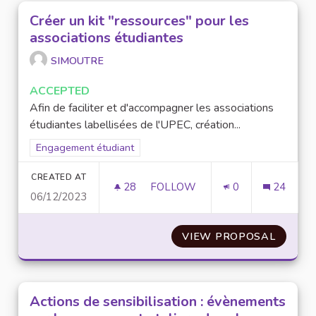
Créer un kit "ressources" pour les
associations étudiantes
SIMOUTRE
ACCEPTED
Afin de faciliter et d'accompagner les associations
étudiantes labellisées de l'UPEC, création...
Filter results for scope: Engagement étudiant
Engagement étudiant
CREATED AT
28
28 FOLLOWERS
FOLLOW
0
24
06/12/2023
CRÉER UN KIT "RESSOURCES" 
VIEW PROPOSAL
CRÉER 
Actions de sensibilisation : évènements