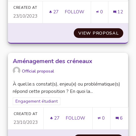
CREATED AT
27
27 FOLLOWERS
FOLLOW
0
12
23/10/2023
ACTIONS DE SENSIBILISATION
VIEW PROPOSAL
ACTION
Aménagement des créneaux
Official proposal
À quel.le.s constat(s), enjeu(x) ou problématique(s)
répond cette proposition ? En quoi la...
Filter results for scope: Engagement étudiant
Engagement étudiant
CREATED AT
27
27 FOLLOWERS
FOLLOW
0
6
23/10/2023
AMÉNAGEMENT DES CRÉNEA