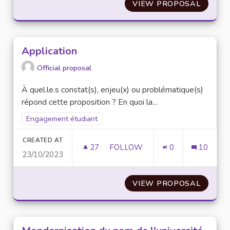
VIEW PROPOSAL
FÉDÉRA
Application
Official proposal
À quel.le.s constat(s), enjeu(x) ou problématique(s)
répond cette proposition ? En quoi la...
Filter results for scope: Engagement étudiant
Engagement étudiant
CREATED AT
27
27 FOLLOWERS
FOLLOW
0
10
23/10/2023
APPLICATION
VIEW PROPOSAL
APPLIC