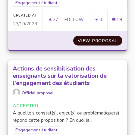
Filter results for scope: Engagement étudiant
Engagement étudiant
CREATED AT
27
27 FOLLOWERS
FOLLOW
0
19
23/10/2023
MISE EN PLACE D’UNE VALORI
VIEW PROPOSAL
MISE E
Actions de sensibilisation des
enseignants sur la valorisation de
l'engagement des étudiants
Official proposal
ACCEPTED
À quel.le.s constat(s), enjeu(x) ou problématique(s)
répond cette proposition ? En quoi la...
Filter results for scope: Engagement étudiant
Engagement étudiant