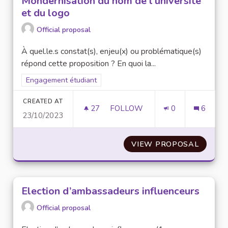
Mondernisation du nom de l'université
et du logo
Official proposal
À quel.le.s constat(s), enjeu(x) ou problématique(s)
répond cette proposition ? En quoi la...
Filter results for scope: Engagement étudiant
Engagement étudiant
CREATED AT
27
27 FOLLOWERS
FOLLOW
0
6
23/10/2023
MONDERNISATION DU NOM DE 
VIEW PROPOSAL
MONDER
Election d’ambassadeurs influenceurs
Official proposal