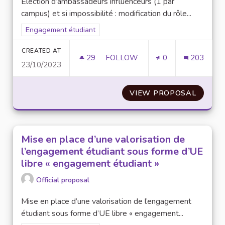
Election d’ambassadeurs influenceurs (1 par
campus) et si impossibilité : modification du rôle...
Filter results for scope: Engagement étudiant
Engagement étudiant
CREATED AT
29
29 FOLLOWERS
FOLLOW
0
203
23/10/2023
ELECTION D’AMBASSADEURS I
VIEW PROPOSAL
ELECT
Mise en place d’une valorisation de
l’engagement étudiant sous forme d’UE
libre « engagement étudiant »
Official proposal
Mise en place d’une valorisation de l’engagement
étudiant sous forme d’UE libre « engagement...