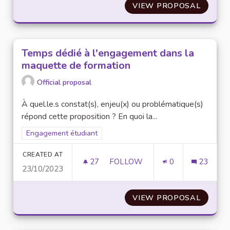
VIEW PROPOSAL
AMÉNA
Temps dédié à l'engagement dans la
maquette de formation
Official proposal
À quel.le.s constat(s), enjeu(x) ou problématique(s)
répond cette proposition ? En quoi la...
Filter results for scope: Engagement étudiant
Engagement étudiant
CREATED AT
27
27 FOLLOWERS
FOLLOW
0
23
23/10/2023
TEMPS DÉDIÉ À L'ENGAGEMEN
VIEW PROPOSAL
TEMPS