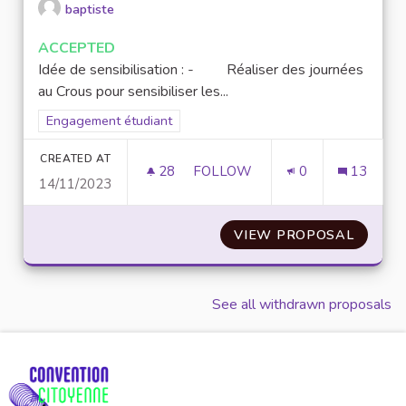
baptiste
ACCEPTED
Idée de sensibilisation : - Réaliser des journées
au Crous pour sensibiliser les...
Filter results for scope: Engagement étudiant
Engagement étudiant
CREATED AT
28
28 FOLLOWERS
FOLLOW
0
13
14/11/2023
SENSIBILISER LES ÉTUDIANTS
VIEW PROPOSAL
SENSIB
See all withdrawn proposals