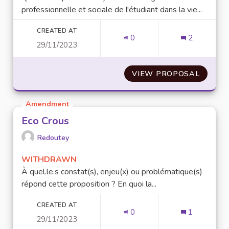
professionnelle et sociale de l'étudiant dans la vie...
CREATED AT
0
2
29/11/2023
VIEW PROPOSAL
ENGAG
Amendment
Eco Crous
Redoutey
WITHDRAWN
À quel.le.s constat(s), enjeu(x) ou problématique(s)
répond cette proposition ? En quoi la...
CREATED AT
0
1
29/11/2023