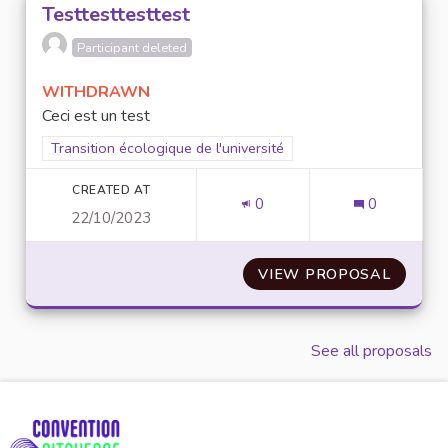
Testtesttesttest
Participant deleted
WITHDRAWN
Ceci est un test
Filter results for scope: Transition écologique de l'université
Transition écologique de l'université
CREATED AT
0
0
22/10/2023
VIEW PROPOSAL
TESTT
See all proposals