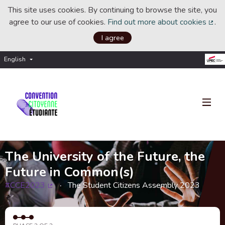
This site uses cookies. By continuing to browse the site, you
agree to our use of cookies.
Find out more about cookies
.
(Ext
I agree
English
Choisir la langue
Choose language
The University of the Future, the
Future in Common(s)
#CCE2023
The Student Citizens Assembly 2023
(External link)