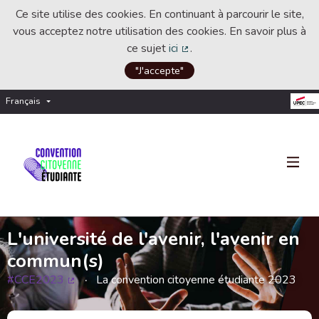
Ce site utilise des cookies. En continuant à parcourir le site,
vous acceptez notre utilisation des cookies. En savoir plus à
ce sujet
ici
.
(Lien externe)
"J'accepte"
Français
Choisir la langue
Choose language
L'université de l'avenir, l'avenir en
commun(s)
#CCE2023
La convention citoyenne étudiante 2023
(Lien externe)