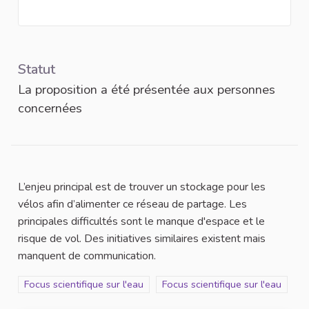
Statut
La proposition a été présentée aux personnes
concernées
L’enjeu principal est de trouver un stockage pour les
vélos afin d’alimenter ce réseau de partage. Les
principales difficultés sont le manque d'espace et le
risque de vol. Des initiatives similaires existent mais
manquent de communication.
Filtrer les résultats de la catégorie : Focus scientifique sur l'eau
Focus scientifique sur l'eau
Filtrer les résultats pour le secte
Focus scientifique sur l'eau