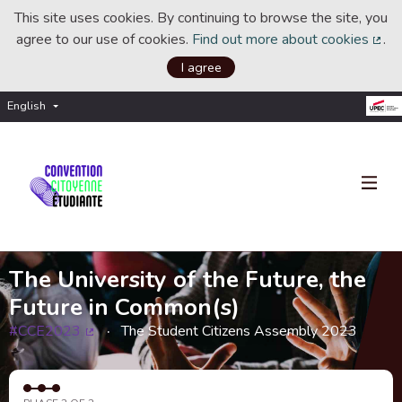
This site uses cookies. By continuing to browse the site, you
agree to our use of cookies.
Find out more about cookies
.
(Ext
I agree
English
Choisir la langue
Choose language
The University of the Future, the
Future in Common(s)
#CCE2023
The Student Citizens Assembly 2023
(External link)