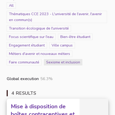
Scope
All
Scope
Thématiques CCE 2023 - L'université de l'avenir, l'avenir
en commun(s)
Scope
Transition écologique de l'université
Scope
Focus scientifique sur l'eau
Scope
Bien-être étudiant
Scope
Engagement étudiant
Scope
Ville campus
Scope
Métiers d'avenir et nouveaux métiers
Scope
Faire communauté
Scope
Sexisme et inclusion
Global execution
56.3%
4 RESULTS
Mise à disposition de
boîtes contraceptives et