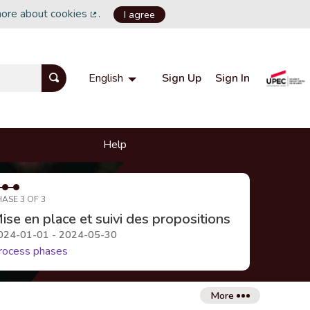
more about cookies
.
I agree
(External link)
Sign Up
Sign In
English
Choisir la langue
Choose language
Help
HASE 3 OF 3
ise en place et suivi des propositions
024-01-01 - 2024-05-30
rocess phases
More