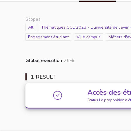
Scopes
Scope
All
Scope
Thématiques CCE 2023 - L'université de l'avenir
Scope
Engagement étudiant
Scope
Ville campus
Scope
Métiers d'a
Global execution
25%
1 RESULT
Accès des étu
Status
La proposition a 