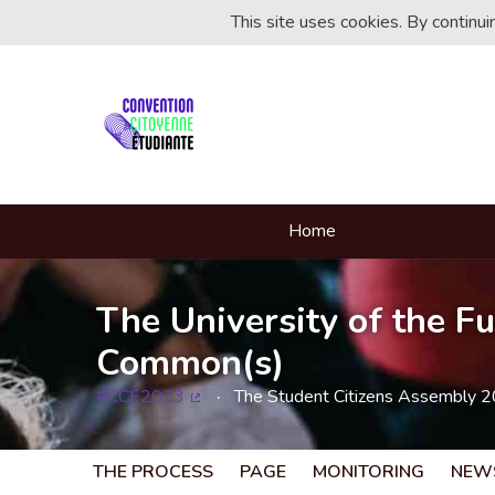
This site uses cookies. By continu
Home
The University of the Fu
Common(s)
#CCE2023
The Student Citizens Assembly 
(External link)
THE PROCESS
PAGE
MONITORING
NEW