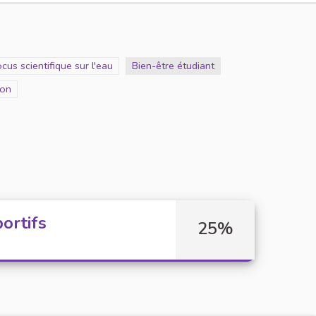
cope
cus scientifique sur l'eau
Scope
Bien-être étudiant
ion
ortifs
25%