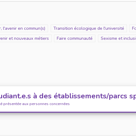
, l'avenir en commun(s)
Scope
Transition écologique de l'université
S
Fo
venir et nouveaux métiers
Scope
Faire communauté
Scope
Sexisme et inclus
diant.e.s à des établissements/parcs sp
été présentée aux personnes concernées