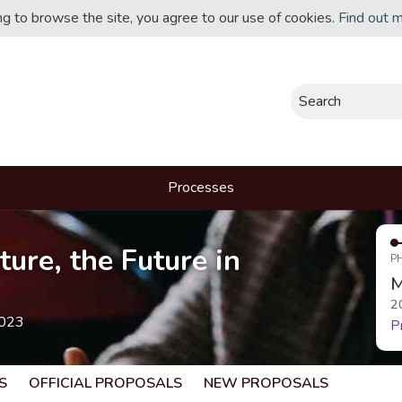
ing to browse the site, you agree to our use of cookies.
Find out 
Search
Processes
ture, the Future in
P
M
2
2023
P
S
OFFICIAL PROPOSALS
NEW PROPOSALS