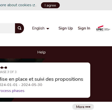
more about cookies
.
I agree
(External link)
Sign Up
Sign In
English
Choisir la langue
Choose language
Help
HASE 3 OF 3
ise en place et suivi des propositions
024-01-01 - 2024-05-30
rocess phases
More