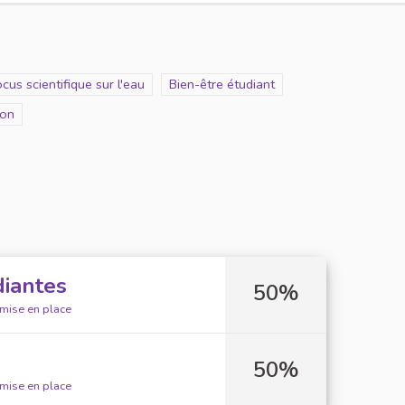
cope
cus scientifique sur l'eau
Scope
Bien-être étudiant
ion
diantes
50%
 mise en place
50%
 mise en place