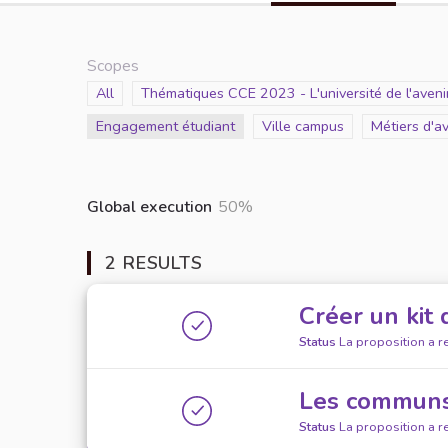
Scopes
Scope
All
Scope
Thématiques CCE 2023 - L'université de l'avenir
Scope
Engagement étudiant
Scope
Ville campus
Scope
Métiers d'a
Global execution
50%
2 RESULTS
Créer un kit 
Status
La proposition a r
Les communs,
Status
La proposition a r