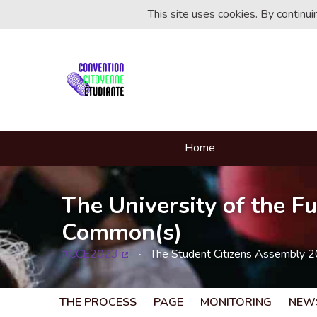
This site uses cookies. By continu
Home
The University of the Fu
Common(s)
#CCE2023
The Student Citizens Assembly 
(External link)
THE PROCESS
PAGE
MONITORING
NEW