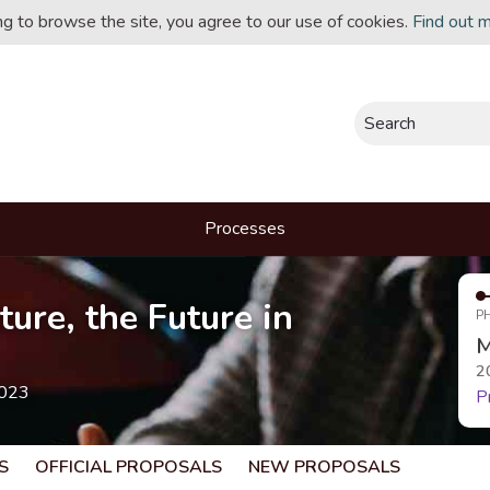
ing to browse the site, you agree to our use of cookies.
Find out 
Search
Processes
ture, the Future in
P
M
2
2023
P
S
OFFICIAL PROPOSALS
NEW PROPOSALS