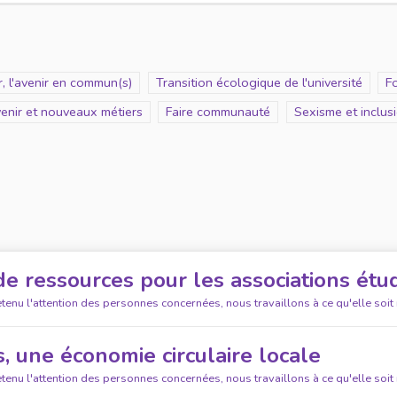
, l'avenir en commun(s)
Scope
Transition écologique de l'université
S
Fo
venir et nouveaux métiers
Scope
Faire communauté
Scope
Sexisme et inclus
de ressources pour les associations étu
etenu l'attention des personnes concernées, nous travaillons à ce qu'elle soit
 une économie circulaire locale
etenu l'attention des personnes concernées, nous travaillons à ce qu'elle soit