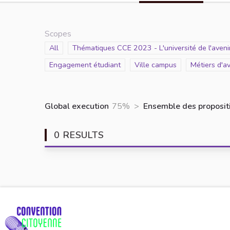
Scopes
Scope
All
Scope
Thématiques CCE 2023 - L'université de l'avenir
Scope
Engagement étudiant
Scope
Ville campus
Scope
Métiers d'a
Global execution
75%
>
Ensemble des propositi
0 RESULTS