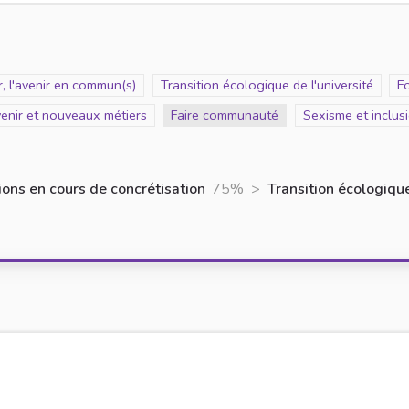
, l'avenir en commun(s)
Scope
Transition écologique de l'université
S
Fo
venir et nouveaux métiers
Scope
Faire communauté
Scope
Sexisme et inclus
ons en cours de concrétisation
75%
>
Transition écologique