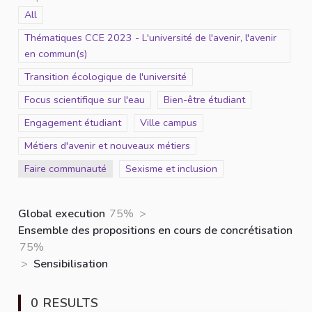
Scope
All
Scope
Thématiques CCE 2023 - L'université de l'avenir, l'avenir
en commun(s)
Scope
Transition écologique de l'université
Scope
Focus scientifique sur l'eau
Scope
Bien-être étudiant
Scope
Engagement étudiant
Scope
Ville campus
Scope
Métiers d'avenir et nouveaux métiers
Scope
Faire communauté
Scope
Sexisme et inclusion
Global execution
75%
>
Ensemble des propositions en cours de concrétisation
75%
>
Sensibilisation
0 RESULTS