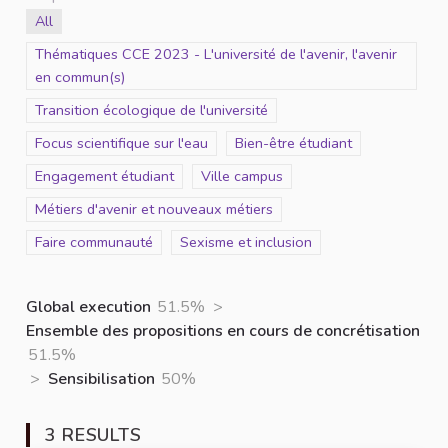
Scope
All
Scope
Thématiques CCE 2023 - L'université de l'avenir, l'avenir
en commun(s)
Scope
Transition écologique de l'université
Scope
Focus scientifique sur l'eau
Scope
Bien-être étudiant
Scope
Engagement étudiant
Scope
Ville campus
Scope
Métiers d'avenir et nouveaux métiers
Scope
Faire communauté
Scope
Sexisme et inclusion
Global execution
51.5%
>
Ensemble des propositions en cours de concrétisation
51.5%
>
Sensibilisation
50%
3 RESULTS