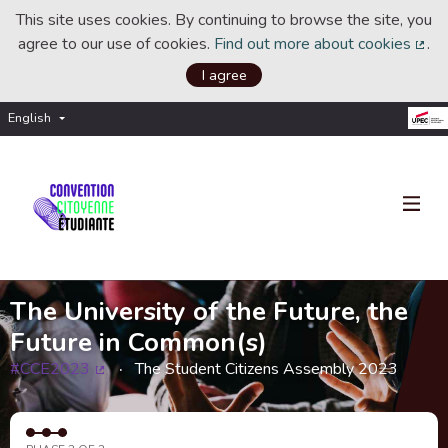
This site uses cookies. By continuing to browse the site, you
agree to our use of cookies.
Find out more about cookies
.
(Ext
I agree
English
Choisir la langue
Choose language
The University of the Future, the
Future in Common(s)
#CCE2023
The Student Citizens Assembly 2023
(External link)