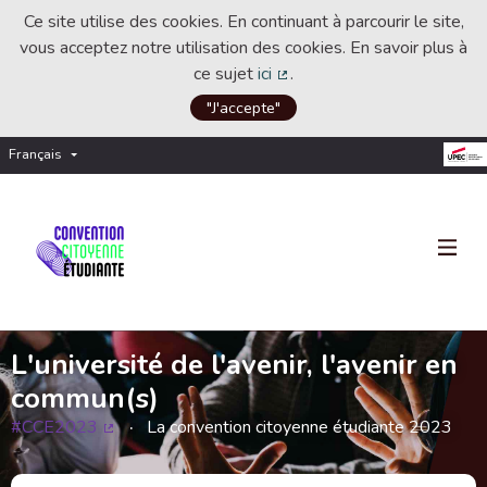
Ce site utilise des cookies. En continuant à parcourir le site,
vous acceptez notre utilisation des cookies. En savoir plus à
ce sujet
ici
.
(Lien externe)
"J'accepte"
Français
Choisir la langue
Choose language
L'université de l'avenir, l'avenir en
commun(s)
#CCE2023
La convention citoyenne étudiante 2023
(Lien externe)