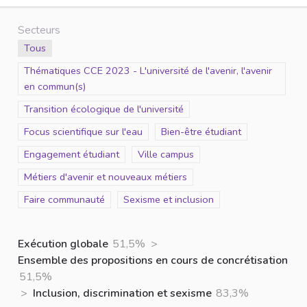
Secteurs
Scope
Tous
Scope
Thématiques CCE 2023 - L'université de l'avenir, l'avenir
en commun(s)
Scope
Transition écologique de l'université
Scope
Focus scientifique sur l'eau
Scope
Bien-être étudiant
Scope
Engagement étudiant
Scope
Ville campus
Scope
Métiers d'avenir et nouveaux métiers
Scope
Faire communauté
Scope
Sexisme et inclusion
Exécution globale
51,5%
>
Ensemble des propositions en cours de concrétisation
51,5%
>
Inclusion, discrimination et sexisme
83,3%