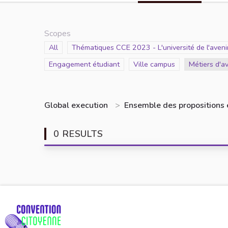
Scopes
Scope
All
Scope
Thématiques CCE 2023 - L'université de l'avenir
Scope
Engagement étudiant
Scope
Ville campus
Scope
Métiers d'a
Global execution
>
Ensemble des propositions 
0 RESULTS