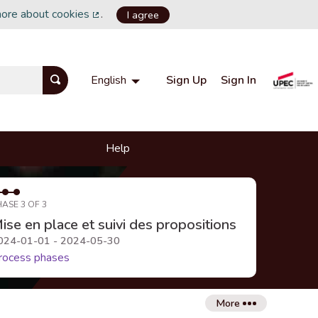
more about cookies
.
I agree
(External link)
Sign Up
Sign In
English
Choisir la langue
Choose language
Help
HASE 3 OF 3
ise en place et suivi des propositions
024-01-01 - 2024-05-30
rocess phases
More