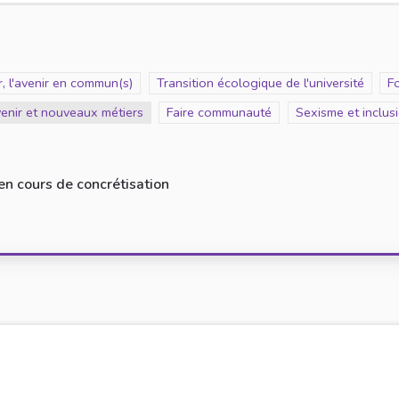
, l'avenir en commun(s)
Scope
Transition écologique de l'université
S
Fo
venir et nouveaux métiers
Scope
Faire communauté
Scope
Sexisme et inclus
en cours de concrétisation