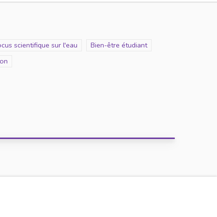
cope
cus scientifique sur l'eau
Scope
Bien-être étudiant
ion