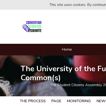
This site uses cookies. By continu
Home
The University of the Fu
Common(s)
#CCE2023
The Student Citizens Assembly 
(External link)
THE PROCESS
PAGE
MONITORING
NEW