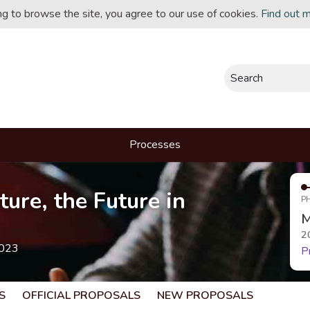
ing to browse the site, you agree to our use of cookies.
Find out 
Search
Processes
ture, the Future in
P
M
2
2023
P
S
OFFICIAL PROPOSALS
NEW PROPOSALS