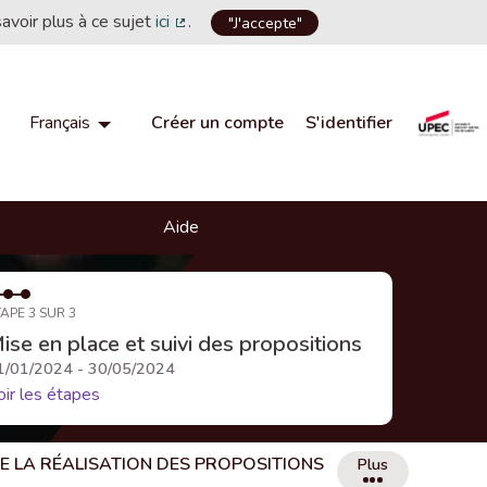
savoir plus à ce sujet
ici
.
"J'accepte"
(Lien externe)
Créer un compte
S'identifier
Français
Choisir la langue
Choose language
Aide
APE 3 SUR 3
ise en place et suivi des propositions
1/01/2024 - 30/05/2024
oir les étapes
DE LA RÉALISATION DES PROPOSITIONS
Plus