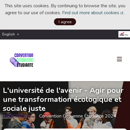
This site uses cookies. By continuing to browse the site, you
agree to our use of cookies.
Find out more about cookies
.
(Ext
I agree
English
Choisir la langue
Choose language
L'université de l'avenir - Agir pour
une transformation écologique et
sociale juste
#CCE2024
Convention Citoyenne Étudiante 2024
(External link)