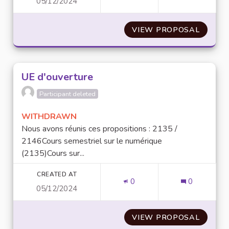
05/12/2024
VIEW PROPOSAL
RECYCL
UE d'ouverture
Participant deleted
WITHDRAWN
Nous avons réunis ces propositions : 2135 /
2146Cours semestriel sur le numérique
(2135)Cours sur...
CREATED AT
0
0
05/12/2024
VIEW PROPOSAL
UE D'