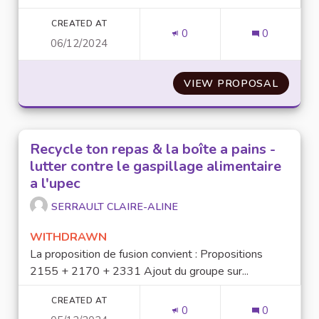
CREATED AT
0
0
06/12/2024
VIEW PROPOSAL
MISE E
Recycle ton repas & la boîte a pains -
lutter contre le gaspillage alimentaire
a l'upec
SERRAULT CLAIRE-ALINE
WITHDRAWN
La proposition de fusion convient : Propositions
2155 + 2170 + 2331 Ajout du groupe sur...
CREATED AT
0
0