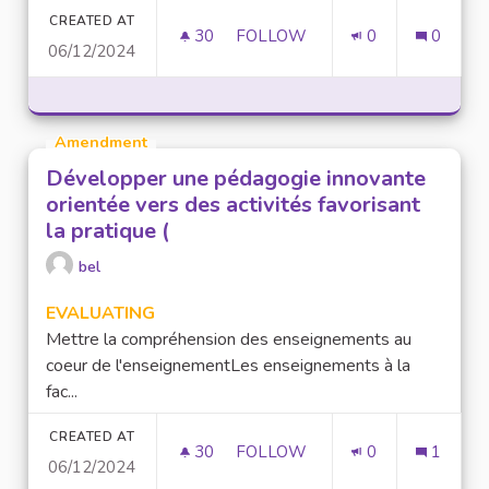
CREATED AT
30
30 FOLLOWERS
FOLLOW
0
0
06/12/2024
CO-CONSTRUCTION DES EMPLO
Amendment
Développer une pédagogie innovante
orientée vers des activités favorisant
la pratique (
bel
EVALUATING
Mettre la compréhension des enseignements au
coeur de l'enseignementLes enseignements à la
fac...
CREATED AT
30
30 FOLLOWERS
FOLLOW
0
1
06/12/2024
DÉVELOPPER UNE PÉDAGOGIE 