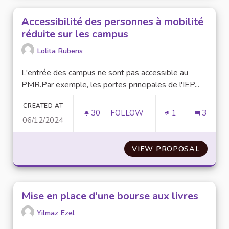
Accessibilité des personnes à mobilité
réduite sur les campus
Lolita Rubens
L'entrée des campus ne sont pas accessible au
PMR.Par exemple, les portes principales de l'IEP...
CREATED AT
30
30 FOLLOWERS
FOLLOW
1
3
06/12/2024
ACCESSIBILITÉ DES PERSONNE
VIEW PROPOSAL
ACCESS
Mise en place d'une bourse aux livres
Yilmaz Ezel