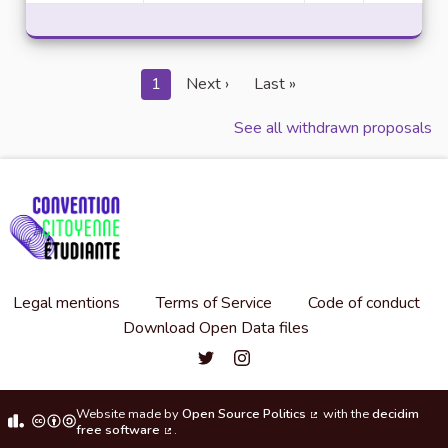
1
Next ›
Last »
See all withdrawn proposals
Legal mentions
Terms of Service
Code of conduct
Download Open Data files
Convention citoyenne étudiante de l'
Convention citoyenne étudiante 
Website made by
Open Source Politics
with the
decidim
(External link)
free software
.
(External link)