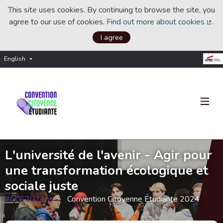
This site uses cookies. By continuing to browse the site, you
agree to our use of cookies.
Find out more about cookies
.
(Ext
I agree
English
Choisir la langue
Choose language
L'université de l'avenir - Agir pour
une transformation écologique et
sociale juste
#CCE2024
Convention Citoyenne Étudiante 2024
(External link)