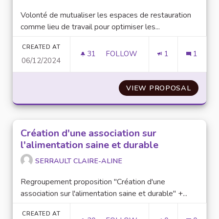
Volonté de mutualiser les espaces de restauration
comme lieu de travail pour optimiser les...
CREATED AT
31
31 FOLLOWERS
FOLLOW
1
1
06/12/2024
RENDRE LES RESTAURANTS U 
VIEW PROPOSAL
RENDRE
Création d'une association sur
l'alimentation saine et durable
SERRAULT CLAIRE-ALINE
Regroupement proposition "Création d'une
association sur l'alimentation saine et durable" +...
CREATED AT