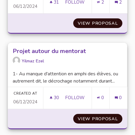
31
31 FOLLOWERS
FOLLOW
2
2
06/12/2024
METTRE EN PLACE UN RESTAU
VIEW PROPOSAL
METTRE
Projet autour du mentorat
Yilmaz Ezel
1- Au manque d'attention en amphi des élèves, ou
autrement dit, le décrochage notamment durant...
CREATED AT
30
30 FOLLOWERS
FOLLOW
0
0
06/12/2024
PROJET AUTOUR DU MENTORA
VIEW PROPOSAL
PROJE