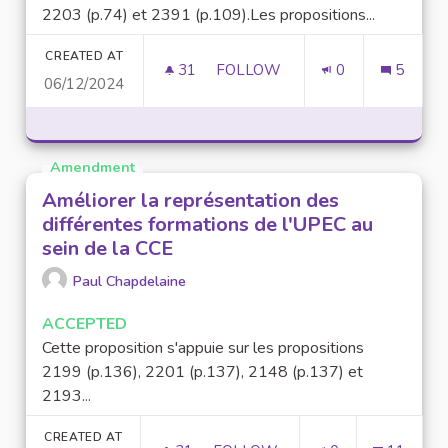
2203 (p.74) et 2391 (p.109).Les propositions...
CREATED AT
31
31 FOLLOWERS
FOLLOW
0
5
06/12/2024
CRÉER UNE "MAISON DES ÉTU
Amendment
Améliorer la représentation des
différentes formations de l'UPEC au
sein de la CCE
Paul Chapdelaine
ACCEPTED
Cette proposition s'appuie sur les propositions
2199 (p.136), 2201 (p.137), 2148 (p.137) et
2193...
CREATED AT