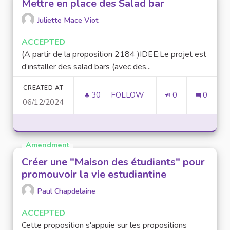
Mettre en place des Salad bar
Juliette Mace Viot
ACCEPTED
(A partir de la proposition 2184 )IDEE:Le projet est
d’installer des salad bars (avec des...
CREATED AT
30
30 FOLLOWERS
FOLLOW
0
0
06/12/2024
METTRE EN PLACE DES SALA
Amendment
Créer une "Maison des étudiants" pour
promouvoir la vie estudiantine
Paul Chapdelaine
ACCEPTED
Cette proposition s'appuie sur les propositions