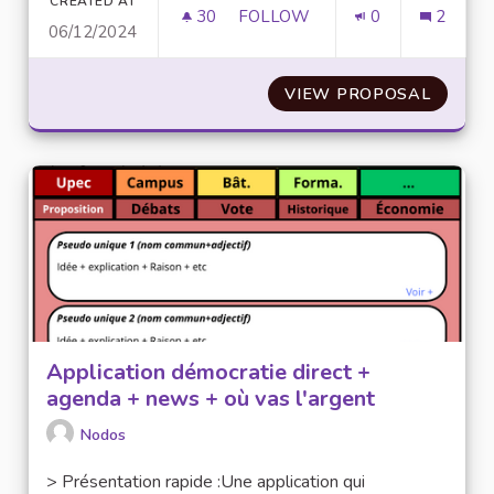
CREATED AT
30
30 FOLLOWERS
FOLLOW
0
2
06/12/2024
INTÉGRER LES ÉTUDIANTS IN
VIEW PROPOSAL
INTÉGR
Application démocratie direct +
agenda + news + où vas l'argent
Nodos
> Présentation rapide :Une application qui