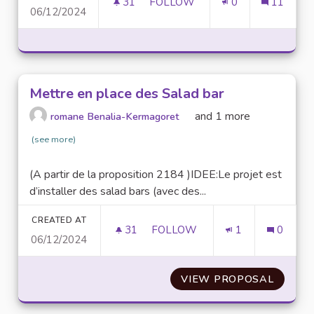
31
31 FOLLOWERS
FOLLOW
0
11
06/12/2024
AMÉLIORER LA REPRÉSENTATIO
Mettre en place des Salad bar
and 1 more
romane Benalia-Kermagoret
(see more)
(A partir de la proposition 2184 )IDEE:Le projet est
d’installer des salad bars (avec des...
CREATED AT
31
31 FOLLOWERS
FOLLOW
1
0
06/12/2024
METTRE EN PLACE DES SALA
VIEW PROPOSAL
METTRE