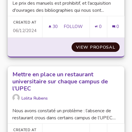
Le prix des manuels est prohibitif, et l'acquisition
d'ouvrages des bibliographies qui nous sont...
CREATED AT
30
30 FOLLOWERS
FOLLOW
0
0
06/12/2024
MISE EN PLACE D'UNE BOURSE
VIEW PROPOSAL
MISE E
Mettre en place un restaurant
universitaire sur chaque campus de
l’UPEC
Lolita Rubens
Nous avons constaté un problème : l’absence de
restaurant crous dans certains campus de l’UPEC....
CREATED AT