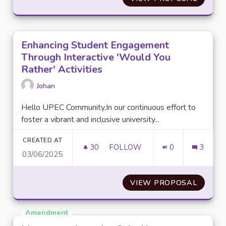
Enhancing Student Engagement
Through Interactive 'Would You
Rather' Activities
Johan
Hello UPEC Community,In our continuous effort to
foster a vibrant and inclusive university...
CREATED AT
30
30 FOLLOWERS
FOLLOW
0
3
03/06/2025
ENHANCING STUDENT ENGAGEM
VIEW PROPOSAL
ENHANC
Amendment