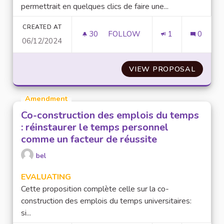
permettrait en quelques clics de faire une...
CREATED AT
30
30 FOLLOWERS
FOLLOW
1
0
06/12/2024
APPLICATION DÉMOCRATIE DI
VIEW PROPOSAL
APPLIC
Amendment
Co-construction des emplois du temps
: réinstaurer le temps personnel
comme un facteur de réussite
bel
EVALUATING
Cette proposition complète celle sur la co-
construction des emplois du temps universitaires:
si...