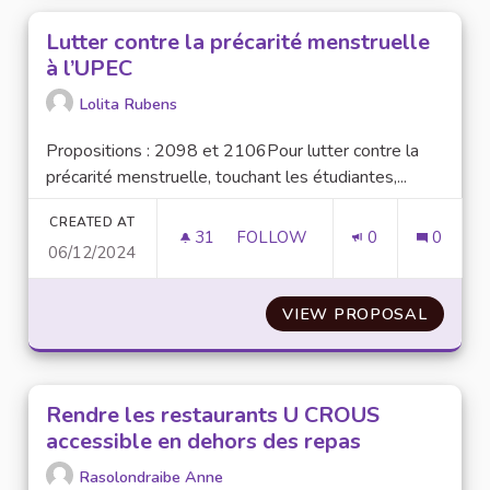
Lutter contre la précarité menstruelle
à l’UPEC
Lolita Rubens
Propositions : 2098 et 2106Pour lutter contre la
précarité menstruelle, touchant les étudiantes,...
CREATED AT
31
31 FOLLOWERS
FOLLOW
0
0
06/12/2024
LUTTER CONTRE LA PRÉCARIT
VIEW PROPOSAL
LUTTER
Rendre les restaurants U CROUS
accessible en dehors des repas
Rasolondraibe Anne