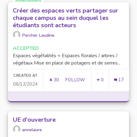
Amendment
Créer des espaces verts partager sur
chaque campus au sein duquel les
étudiants sont acteurs
Percher Laudine
ACCEPTED
Espaces végétalités = Espaces florales / arbres /
végétaux Mise en place de potagers et de serres...
CREATED AT
30
30 FOLLOWERS
FOLLOW
0
17
06/12/2024
CRÉER DES ESPACES VERTS P
UE d'ouverture
annelaure