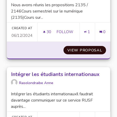
Nous avons réunis les propositions 2135 /
2146Cours semestriel sur le numérique
(2135)Cours sur...
CREATED AT
30
30 FOLLOWERS
FOLLOW
1
0
06/12/2024
UE D'OUVERTURE
VIEW PROPOSAL
UE D'
Intégrer les étudiants internationaux
Rasolondraibe Anne
Intégrer les étudiants internationauxIl faudrait
davantage communiquer sur ce service RUSF
auprès...