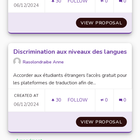
30
30 FOLLOWERS
FOLLOW
0
0
06/12/2024
CRÉATION D'UNE ASSOCIATION
VIEW PROPOSAL
CRÉATI
Discrimination aux niveaux des langues
Rasolondraibe Anne
Accorder aux étudiants étrangers l'accès gratuit pour
les plateformes de traduction afin de...
CREATED AT
30
30 FOLLOWERS
FOLLOW
0
0
06/12/2024
DISCRIMINATION AUX NIVEAU
VIEW PROPOSAL
DISCRI