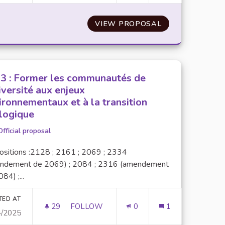
ER UNE ALTERNATIVE VÉGÉTARIENNE À CHAQUE REPAS E
VIEW PROPOSAL
N°36 : CRÉER D
3 : Former les communautés de
niversité aux enjeux
ironnementaux et à la transition
logique
Official proposal
ositions :2128 ; 2161 ; 2069 ; 2334
ndement de 2069) ; 2084 ; 2316 (amendement
84) ;...
TED AT
29
29 FOLLOWERS
FOLLOW
0
1
4/2025
ATIVITÉ DE LA POPULATION ESTUDIANTINE DE L’UPEC LORS 
N°73 : FORMER LES COMMUNAUTÉS DE L