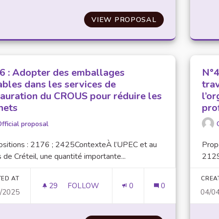
VIEW PROPOSAL
N°78 : POUR UN
6 : Adopter des emballages
N°4
ables dans les services de
tra
tauration du CROUS pour réduire les
l’o
hets
pro
fficial proposal
ositions : 2176 ; 2425ContexteÀ l’UPEC et au
Prop
 de Créteil, une quantité importante...
2129
TED AT
CREA
29
29 FOLLOWERS
FOLLOW
0
0
4/2025
04/0
N°46 : ADOPTER DES EMBALLAGES DURA