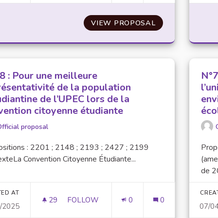
VIEW PROPOSAL
N°21 : PROPOS
8 : Pour une meilleure
N°7
résentativité de la population
l’u
diantine de l’UPEC lors de la
env
vention citoyenne étudiante
éco
fficial proposal
sitions : 2201 ; 2148 ; 2193 ; 2427 ; 2199
Prop
xteLa Convention Citoyenne Étudiante...
(ame
de 20
TED AT
CREA
29
29 FOLLOWERS
FOLLOW
0
0
4/2025
07/0
N°78 : POUR UNE MEILLEURE REPRÉSENT