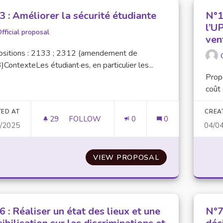
 : Améliorer la sécurité étudiante
N°1
l’U
fficial proposal
ven
ositions : 2133 ; 2312 (amendement de
ContexteLes étudiant·es, en particulier les...
Prop
coût 
TED AT
CREA
29
29 FOLLOWERS
FOLLOW
0
0
4/2025
04/0
N°63 : AMÉLIORER LA SÉCURITÉ ÉTUDIAN
VIEW PROPOSAL
N°63 : AMÉLIOR
 : Réaliser un état des lieux et une
N°7