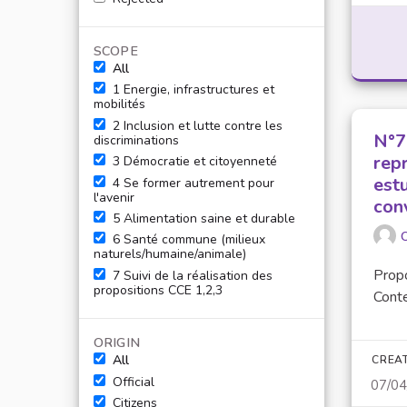
SCOPE
All
1 Energie, infrastructures et
mobilités
2 Inclusion et lutte contre les
N°7
discriminations
rep
3 Démocratie et citoyenneté
estu
4 Se former autrement pour
l'avenir
con
5 Alimentation saine et durable
O
6 Santé commune (milieux
naturels/humaine/animale)
Propo
7 Suivi de la réalisation des
propositions CCE 1,2,3
Conte
ORIGIN
All
CREA
Official
07/0
Citizens