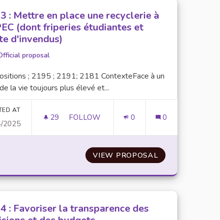
3 : Mettre en place une recyclerie à
PEC (dont friperies étudiantes et
te d'invendus)
Official proposal
ositions ; 2195 ; 2191; 2181 ContexteFace à un
de la vie toujours plus élevé et...
TED AT
29
29 FOLLOWERS
FOLLOW
0
0
4/2025
TE
N°13 : METTRE EN PLACE UNE RECYCLERI
ER LA SÉCURITÉ ÉTUDIANTE
VIEW PROPOSAL
N°13 : METTRE 
4 : Favoriser la transparence des