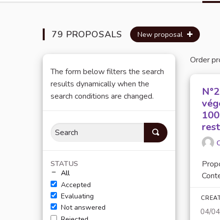
79 PROPOSALS
New proposal
Order pr
The form below filters the search
results dynamically when the
N°2
search conditions are changed.
vég
100
res
O
STATUS
Prop
All
Conte
Accepted
Evaluating
CREA
Not answered
04/0
Rejected