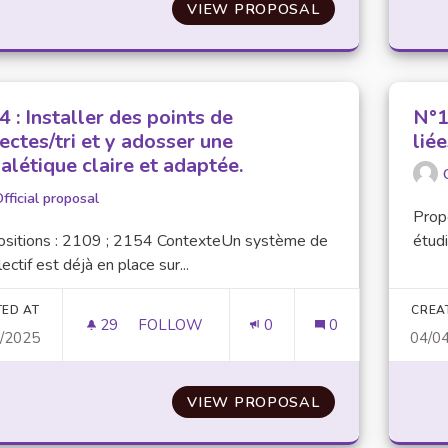
VIEW PROPOSAL
N°46 : ADOPTE
 : Installer des points de
N°1
ectes/tri et y adosser une
lié
alétique claire et adaptée.
fficial proposal
Prop
ositions : 2109 ; 2154 ContexteUn système de
étudi
lectif est déjà en place sur...
TED AT
CREA
29
29 FOLLOWERS
FOLLOW
0
0
4/2025
04/0
N°34 : INSTALLER DES POINTS DE COLLE
VIEW PROPOSAL
N°34 : INSTALL