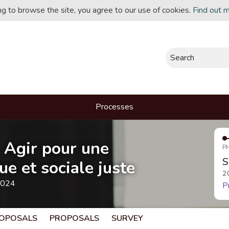
ing to browse the site, you agree to our use of cookies.
Find out 
Search
Processes
- Agir pour une
P
S
e et sociale juste
2
2024
P
OPOSALS
PROPOSALS
SURVEY