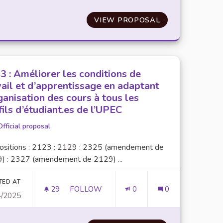
E MEILLEURE REPRÉSENTATIVITÉ DE LA POPULATION EST
VIEW PROPOSAL
N°73 : FORMER
3 : Améliorer les conditions de
vail et d’apprentissage en adaptant
rganisation des cours à tous les
fils d’étudiant.es de l’UPEC
Official proposal
ositions : 2123 : 2129 : 2325 (amendement de
) : 2327 (amendement de 2129) ...
TED AT
29
29 FOLLOWERS
FOLLOW
0
0
4/2025
BLES DANS LES SERVICES DE RESTAURATION DU CROUS POU
N°43 : AMÉLIORER LES CONDITIONS DE 