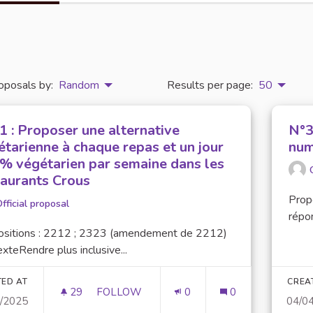
oposals by:
Random
Results per page:
50
1 : Proposer une alternative
N°3
étarienne à chaque repas et un jour
num
% végétarien par semaine dans les
taurants Crous
Prop
fficial proposal
répon
ositions : 2212 ; 2323 (amendement de 2212)
xteRendre plus inclusive...
TED AT
CREA
29
29 FOLLOWERS
FOLLOW
0
0
4/2025
04/0
N°21 : PROPOSER UNE ALTERNATIVE VÉ