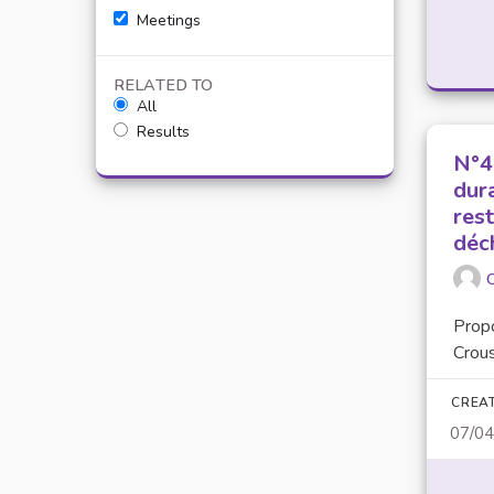
Meetings
RELATED TO
All
Results
N°4
dur
res
déc
O
Prop
Crous
CREA
07/0