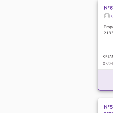
N°63
O
Prop
2133)
CREA
07/0
N°56