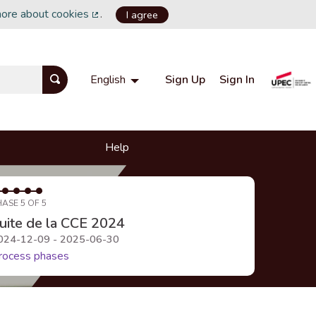
more about cookies
.
I agree
(External link)
Sign Up
Sign In
English
Choisir la langue
Choose language
Help
HASE 5 OF 5
uite de la CCE 2024
024-12-09 - 2025-06-30
rocess phases