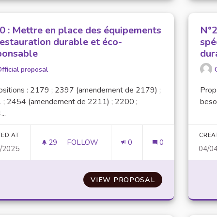
0 : Mettre en place des équipements
N°2
restauration durable et éco-
spé
ponsable
dur
fficial proposal
ositions : 2179 ; 2397 (amendement de 2179) ;
Propo
 ; 2454 (amendement de 2211) ; 2200 ;
besoi
..
TED AT
CREA
29
29 FOLLOWERS
FOLLOW
0
0
4/2025
04/0
N°70 : METTRE EN PLACE DES ÉQUIPEM
VIEW PROPOSAL
N°70 : METTRE