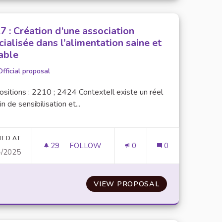
7 : Création d‘une association
cialisée dans l’alimentation saine et
able
Official proposal
sitions : 2210 ; 2424 ContexteIl existe un réel
n de sensibilisation et...
TED AT
29
29 FOLLOWERS
FOLLOW
0
0
4/2025
ENTS DE RESTAURATION DURABLE ET ÉCO-RESPONSABLE
N°27 : CRÉATION D‘UNE ASSOCIATION S
 EN PLACE DES ÉQUIPEMENTS DE RESTAURATION DURABL
VIEW PROPOSAL
N°27 : CRÉATIO