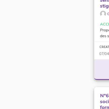
sens
sti
O
ACC
Propo
des s
CREA
07/0
N°62
soc
for