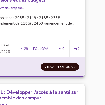
isions et des budgets
Official proposal
ositions : 2085 ; 2119 ; 2185 ; 2338
ndement de 2185) ; 2453 (amendement de...
TED AT
29
29 FOLLOWERS
FOLLOW
0
0
4/2025
UNE SENSIBILISATION SUR LES DISCRIMINATIONS ET STIGMATI
N°74 : FAVORISER LA TRANSPARENCE DE
R UN ÉTAT DES LIEUX ET UNE SENSIBILISATION SUR LES 
VIEW PROPOSAL
N°74 : FAVORI
1 : Développer l’accès à la santé sur
nsemble des campus