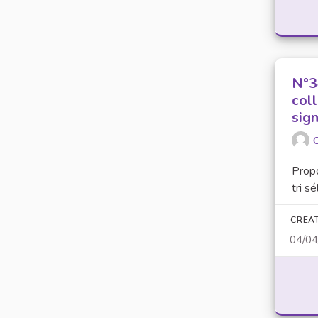
N°34
coll
sign
O
Prop
tri sé
CREA
04/0