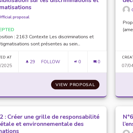
ibilisation sur les discriminations et
déc
gmatisations
fficial proposal
Prop
EPTED
(ame
sition : 2163 Contexte Les discriminations et
tigmatisations sont présentes au sein...
TED AT
CREA
29
29 FOLLOWERS
FOLLOW
0
0
4/2025
07/0
N°56 : RÉALISER UN ÉTAT DES LIEUX ET 
VIEW PROPOSAL
N°56 : RÉALISE
 : Créer une grille de responsabilité
N°6
iétale et environnementale des
l’e
mations