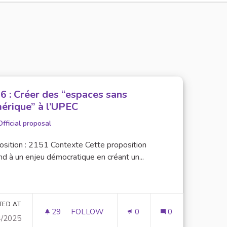
6 : Créer des “espaces sans
érique” à l’UPEC
Official proposal
osition : 2151 Contexte Cette proposition
d à un enjeu démocratique en créant un...
TED AT
29
29 FOLLOWERS
FOLLOW
0
0
4/2025
GÉTARIENNE À CHAQUE REPAS ET UN JOUR 100% VÉGÉTARIEN
N°36 : CRÉER DES “ESPACES SANS NUMÉR