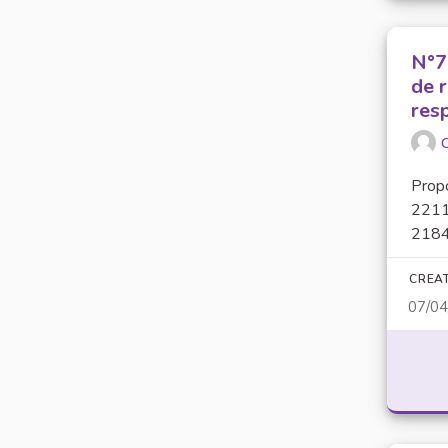
N°7
de 
res
O
Prop
2211
2184.
CREA
07/0