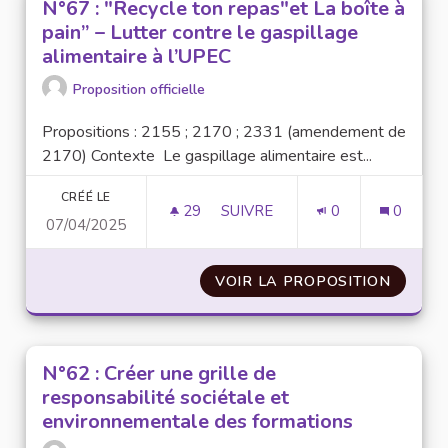
N°67 : "Recycle ton repas"et La boîte à
pain” – Lutter contre le gaspillage
alimentaire à l’UPEC
Proposition officielle
Propositions : 2155 ; 2170 ; 2331 (amendement de
2170) Contexte Le gaspillage alimentaire est...
CRÉÉ LE
29
29 ABONNÉS
SUIVRE
0
0
07/04/2025
VOIR LA PROPOSITION
N°67 :
N°62 : Créer une grille de
responsabilité sociétale et
environnementale des formations