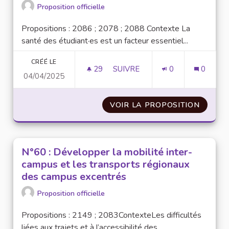
Proposition officielle
Propositions : 2086 ; 2078 ; 2088 Contexte La
santé des étudiant·es est un facteur essentiel...
CRÉÉ LE
29
29 ABONNÉS
SUIVRE
0
0
04/04/2025
N°9 : RENDRE LES SOINS PLUS
VOIR LA PROPOSITION
N°9 : 
N°60 : Développer la mobilité inter-
campus et les transports régionaux
des campus excentrés
Proposition officielle
Propositions : 2149 ; 2083ContexteLes difficultés
liées aux trajets et à l’accessibilité des...