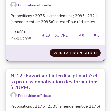
Proposition officielle
Propositions : 2075 + amendement ; 2095 ; 2321
(amendement de 2095)ContextePour réduire les...
CRÉÉ LE
29
29 ABONNÉS
SUIVRE
0
0
04/04/2025
N°44 : DÉVELOPPER LES FORM
VOIR LA PROPOSITION
N°44 :
N°12 : Favoriser l'interdisciplinarité et
la professionnalisation des formations
à l’UPEC
Proposition officielle
Propositions : 2175 ; 2385 (amendement de 2175)