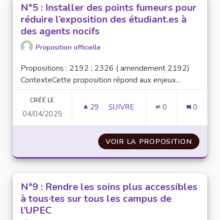
N°5 : Installer des points fumeurs pour
réduire l’exposition des étudiant.es à
des agents nocifs
Proposition officielle
Propositions : 2192 ; 2326 ( amendement 2192)
ContexteCette proposition répond aux enjeux...
CRÉÉ LE
29
29 ABONNÉS
SUIVRE
0
0
04/04/2025
N°5 : INSTALLER DES POI
VOIR LA PROPOSITION
N°5 : 
N°9 : Rendre les soins plus accessibles
à tous·tes sur tous les campus de
l’UPEC