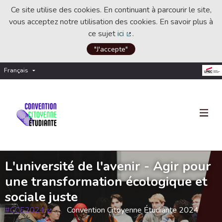
Ce site utilise des cookies. En continuant à parcourir le site,
vous acceptez notre utilisation des cookies. En savoir plus à
ce sujet
ici
.
(Lien externe)
"J'accepte"
Français
Choisir la langue
Choose language
L'université de l'avenir - Agir pour
une transformation écologique et
sociale juste
#CCE2024
Convention Citoyenne Étudiante 2024
(Lien externe)