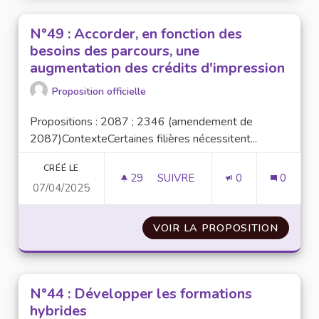
N°49 : Accorder, en fonction des
besoins des parcours, une
augmentation des crédits d'impression
Proposition officielle
Propositions : 2087 ; 2346 (amendement de
2087)ContexteCertaines filières nécessitent...
CRÉÉ LE
29
29 ABONNÉS
SUIVRE
0
0
07/04/2025
N°49 : ACCORDER, EN FONCTI
VOIR LA PROPOSITION
N°49 :
N°44 : Développer les formations
hybrides