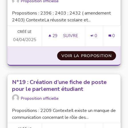
Proposition officielle
Propositions : 2396 ; 2403 ; 2432 ( amendement
2403) ContexteLa réussite scolaire et...
CRÉÉ LE
29
29 ABONNÉS
SUIVRE
0
0
04/04/2025
N°17 : CO-CONSTRUIRE LES E
VOIR LA PROPOSITION
N°17 :
N°19 : Création d’une fiche de poste
pour le parlement étudiant
Proposition officielle
Propositions : 2209 ContexteIl existe un manque de
communication concernant le rôle des...