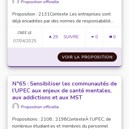
Proposition officielle
Proposition : 2131Contexte Les entreprises sont
déjà encadrées par des normes de responsabilité...
CRÉÉ LE
29
29 ABONNÉS
SUIVRE
0
0
07/04/2025
N°62 : CRÉER UNE GRILLE DE
VOIR LA PROPOSITION
N°62 :
N°65 : Sensibiliser les communautés de
l’UPEC aux enjeux de santé mentales,
aux addictions et aux MST
Proposition officielle
Propositions : 2108 ; 2198ContexteÀ l’UPEC, de
nombreux étudiant·es et membres du personnel