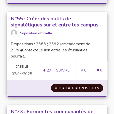
N°55 : Créer des outils de
signalétiques sur et entre les campus
Proposition officielle
Propositions : 2388 ; 2392 (amendement de
2388)ContexteLe lien entre les étudiant·es
pourrait...
CRÉÉ LE
29
29 ABONNÉS
SUIVRE
0
0
07/04/2025
N°55 : CRÉER DES OUTILS DE 
VOIR LA PROPOSITION
N°55 :
N°73 : Former les communautés de