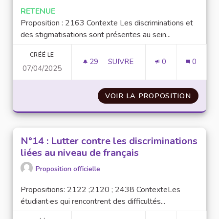
RETENUE
Proposition : 2163 Contexte Les discriminations et
des stigmatisations sont présentes au sein...
CRÉÉ LE
29
29 ABONNÉS
SUIVRE
0
0
07/04/2025
N°56 : RÉALISER UN ÉTAT DES
VOIR LA PROPOSITION
N°56 :
N°14 : Lutter contre les discriminations
liées au niveau de français
Proposition officielle
Propositions: 2122 ;2120 ; 2438 ContexteLes
étudiant·es qui rencontrent des difficultés...