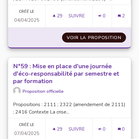
CRÉÉ LE
29
29 ABONNÉS
SUIVRE
0
2
04/04/2025
N°8 : CRÉER DES ESPACES
VOIR LA PROPOSITION
N°8 : 
N°59 : Mise en place d'une journée
d'éco-responsabilité par semestre et
par formation
Proposition officielle
Propositions : 2111 ; 2322 (amendement de 2111)
; 2416 Contexte La crise...
CRÉÉ LE
29
29 ABONNÉS
SUIVRE
0
0
07/04/2025
N°59 : MISE EN PLACE D'UNE