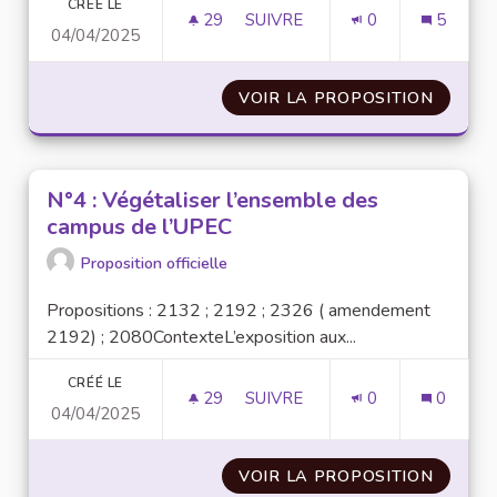
CRÉÉ LE
29
29 ABONNÉS
SUIVRE
0
5
04/04/2025
N°19 : CRÉATION D’UNE FICH
VOIR LA PROPOSITION
N°19 :
N°4 : Végétaliser l’ensemble des
campus de l’UPEC
Proposition officielle
Propositions : 2132 ; 2192 ; 2326 ( amendement
2192) ; 2080ContexteL’exposition aux...
CRÉÉ LE
29
29 ABONNÉS
SUIVRE
0
0
04/04/2025
N°4 : VÉGÉTALISER L’ENSEMB
VOIR LA PROPOSITION
N°4 : 