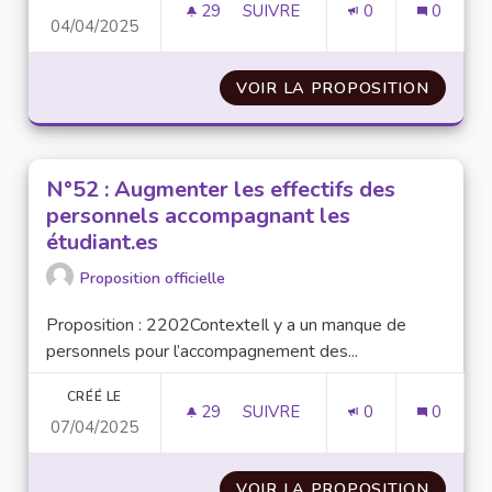
29
29 ABONNÉS
SUIVRE
0
0
04/04/2025
N°35 : INSTAURER UN COURS (
VOIR LA PROPOSITION
N°35 :
N°52 : Augmenter les effectifs des
personnels accompagnant les
étudiant.es
Proposition officielle
Proposition : 2202ContexteIl y a un manque de
personnels pour l’accompagnement des...
CRÉÉ LE
29
29 ABONNÉS
SUIVRE
0
0
07/04/2025
N°52 : AUGMENTER LES EFFE
VOIR LA PROPOSITION
N°52 :