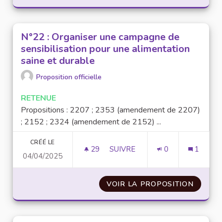
N°22 : Organiser une campagne de
sensibilisation pour une alimentation
saine et durable
Proposition officielle
RETENUE
Propositions : 2207 ; 2353 (amendement de 2207)
; 2152 ; 2324 (amendement de 2152) ...
CRÉÉ LE
29
29 ABONNÉS
SUIVRE
0
1
04/04/2025
N°22 : ORGANISER UNE CAMPA
VOIR LA PROPOSITION
N°22 :