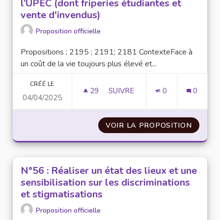
l’UPEC (dont friperies étudiantes et
vente d'invendus)
Proposition officielle
Propositions ; 2195 ; 2191; 2181 ContexteFace à
un coût de la vie toujours plus élevé et...
CRÉÉ LE
29
29 ABONNÉS
SUIVRE
0
0
04/04/2025
N°13 : METTRE EN PLACE UNE 
VOIR LA PROPOSITION
N°13 :
N°56 : Réaliser un état des lieux et une
sensibilisation sur les discriminations
et stigmatisations
Proposition officielle