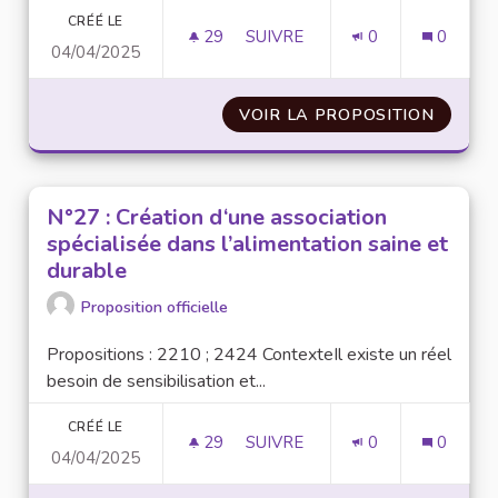
CRÉÉ LE
29
29 ABONNÉS
SUIVRE
0
0
04/04/2025
N°31 : DÉVELOPPER L’ACCÈS A
VOIR LA PROPOSITION
N°31 :
N°27 : Création d‘une association
spécialisée dans l’alimentation saine et
durable
Proposition officielle
Propositions : 2210 ; 2424 ContexteIl existe un réel
besoin de sensibilisation et...
CRÉÉ LE
29
29 ABONNÉS
SUIVRE
0
0
04/04/2025
N°27 : CRÉATION D‘UNE ASSOC