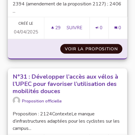
2394 (amendement de la proposition 2127) ; 2406
...
CRÉÉ LE
29
29 ABONNÉS
SUIVRE
0
0
04/04/2025
VOIR LA PROPOSITION
N°33 :
N°31 : Développer l’accès aux vélos à
l’UPEC pour favoriser l’utilisation des
mobilités douces
Proposition officielle
Proposition : 2124ContexteLe manque
d’infrastructures adaptées pour les cyclistes sur les
campus...