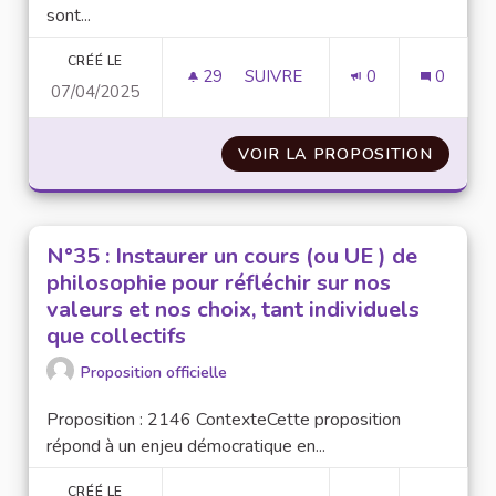
sont...
CRÉÉ LE
29
29 ABONNÉS
SUIVRE
0
0
07/04/2025
N°65 : SENSIBILISER LES CO
VOIR LA PROPOSITION
N°65 :
N°35 : Instaurer un cours (ou UE ) de
philosophie pour réfléchir sur nos
valeurs et nos choix, tant individuels
que collectifs
Proposition officielle
Proposition : 2146 ContexteCette proposition
répond à un enjeu démocratique en...
CRÉÉ LE