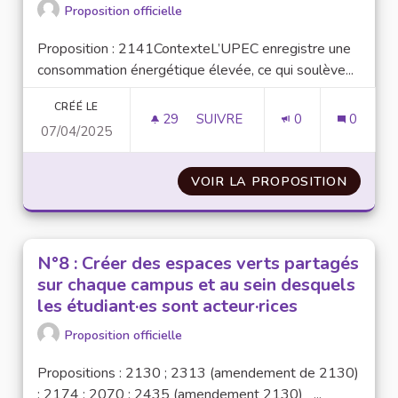
Proposition officielle
Proposition : 2141ContexteL’UPEC enregistre une
consommation énergétique élevée, ce qui soulève...
CRÉÉ LE
29
29 ABONNÉS
SUIVRE
0
0
07/04/2025
N°75 : RENDRE ACCESSIBLE À 
VOIR LA PROPOSITION
N°75 :
N°8 : Créer des espaces verts partagés
sur chaque campus et au sein desquels
les étudiant·es sont acteur·rices
Proposition officielle
Propositions : 2130 ; 2313 (amendement de 2130)
; 2174 ; 2070 ; 2435 (amendement 2130) ...