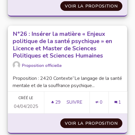
VOIR LA PROPOSITION
N°27 :
N°26 : Insérer la matière « Enjeux
politique de la santé psychique » en
Licence et Master de Sciences
Politiques et Sciences Humaines
Proposition officielle
Proposition : 2420 Contexte“Le langage de la santé
mentale et de la souffrance psychique...
CRÉÉ LE
29
29 ABONNÉS
SUIVRE
0
1
04/04/2025
N°26 : INSÉRER LA MATIÈRE «
VOIR LA PROPOSITION
N°26 :