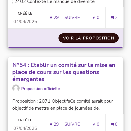
; 2402 Contexte Le manque de diversité...
CRÉÉ LE
29
29 ABONNÉS
SUIVRE
0
2
04/04/2025
N°12 : FAVORISER L'INTERDIS
VOIR LA PROPOSITION
N°12 :
N°54 : Etablir un comité sur la mise en
place de cours sur les questions
émergentes
Proposition officielle
Proposition : 2071 ObjectifsCe comité aurait pour
objectif de mettre en place de journées de...
CRÉÉ LE
29
29 ABONNÉS
SUIVRE
0
0
07/04/2025