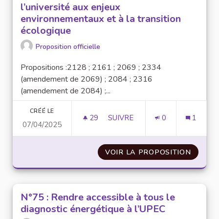
l’université aux enjeux
environnementaux et à la transition
écologique
Proposition officielle
Propositions :2128 ; 2161 ; 2069 ; 2334
(amendement de 2069) ; 2084 ; 2316
(amendement de 2084) ;...
CRÉÉ LE
29
29 ABONNÉS
SUIVRE
0
1
07/04/2025
N°73 : FORMER LES COMMUNAU
VOIR LA PROPOSITION
N°73 :
N°75 : Rendre accessible à tous le
diagnostic énergétique à l’UPEC