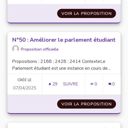
VOIR LA PROPOSITION
N°54 :
N°50 : Améliorer le parlement étudiant
Proposition officielle
Propositions : 2188 ; 2428 ; 2414 ContexteLe
Parlement étudiant est une instance en cours de...
CRÉÉ LE
29
29 ABONNÉS
SUIVRE
0
0
07/04/2025
N°50 : AMÉLIORER LE PARLEM
VOIR LA PROPOSITION
N°50 :