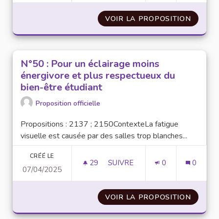
VOIR LA PROPOSITION
N°59 :
N°50 : Pour un éclairage moins
énergivore et plus respectueux du
bien-être étudiant
Proposition officielle
Propositions : 2137 ; 2150ContexteLa fatigue
visuelle est causée par des salles trop blanches...
CRÉÉ LE
29
29 ABONNÉS
SUIVRE
0
0
07/04/2025
N°50 : POUR UN ÉCLAIRAGE M
VOIR LA PROPOSITION
N°50 :