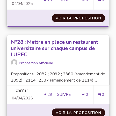
29
29 ABONNÉS
SUIVRE
0
0
04/04/2025
N°37 : RÉALISER DES ACHATS
VOIR LA PROPOSITION
N°37 :
N°28 : Mettre en place un restaurant
universitaire sur chaque campus de
l’UPEC
Proposition officielle
Propositions : 2082 ; 2092 ; 2360 (amendement de
2092) ; 2114 ; 2337 (amendement de 2114) ;...
CRÉÉ LE
29
29 ABONNÉS
SUIVRE
0
0
04/04/2025
N°28 : METTRE EN PLACE UN 
VOIR LA PROPOSITION
N°28 :