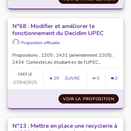
N°68 : Modifier et améliorer le
fonctionnement du Decidim UPEC
Proposition officielle
Propositions : 2205 ; 2431 (amendement 2205) ;
2434 ContexteLes étudiant·es de l'UPEC...
CRÉÉ LE
29
29 ABONNÉS
SUIVRE
0
0
07/04/2025
N°68 : MODIFIER ET AMÉLIOR
VOIR LA PROPOSITION
N°68 :
N°13 : Mettre en place une recyclerie à