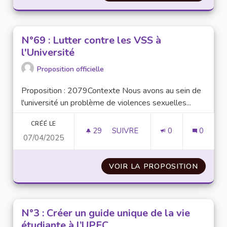
N°69 : Lutter contre les VSS à
l'Université
Proposition officielle
Proposition : 2079Contexte Nous avons au sein de
l'université un problème de violences sexuelles...
CRÉÉ LE
29
29 ABONNÉS
SUIVRE
0
0
07/04/2025
N°69 : LUTTER CONTRE LES VSS
VOIR LA PROPOSITION
N°69 :
N°3 : Créer un guide unique de la vie
étudiante à l’UPEC