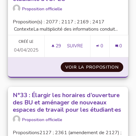
Proposition officielle
Proposition(s) : 2077 ; 2117 ; 2169 ; 2417
ContexteLa multiplicité des informations conduit...
CRÉÉ LE
29
29 ABONNÉS
SUIVRE
0
0
04/04/2025
N°3 : CRÉER UN GUIDE UNIQUE 
VOIR LA PROPOSITION
N°3 : 
N°33 : Élargir les horaires d’ouverture
des BU et aménager de nouveaux
espaces de travail pour les étudiant·es
Proposition officielle
Propositions2127 ; 2361 (amendement de 2127) ;