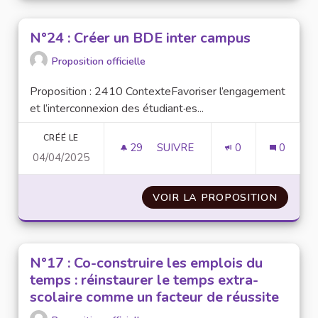
N°24 : Créer un BDE inter campus
Proposition officielle
Proposition : 2410 ContexteFavoriser l’engagement
et l’interconnexion des étudiant·es...
CRÉÉ LE
29
29 ABONNÉS
SUIVRE
0
0
04/04/2025
N°24 : CRÉER UN BDE INTER
VOIR LA PROPOSITION
N°24 :
N°17 : Co-construire les emplois du
temps : réinstaurer le temps extra-
scolaire comme un facteur de réussite