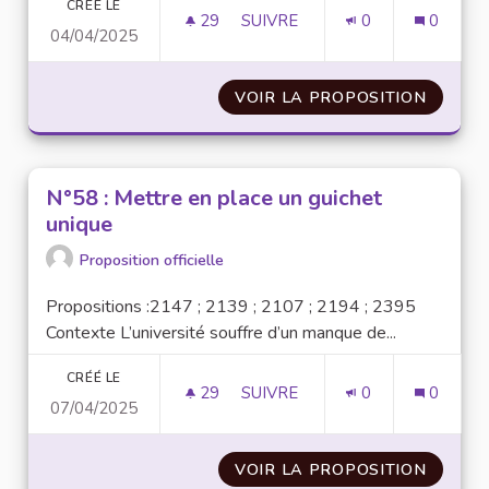
CRÉÉ LE
29
29 ABONNÉS
SUIVRE
0
0
04/04/2025
N°14 : LUTTER CONTRE LES DI
VOIR LA PROPOSITION
N°14 :
N°58 : Mettre en place un guichet
unique
Proposition officielle
Propositions :2147 ; ​​2139 ; 2107 ; 2194 ; 2395
Contexte L’université souffre d’un manque de...
CRÉÉ LE
29
29 ABONNÉS
SUIVRE
0
0
07/04/2025
N°58 : METTRE EN PLACE UN G
VOIR LA PROPOSITION
N°58 :