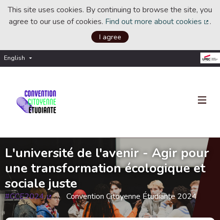
This site uses cookies. By continuing to browse the site, you
agree to our use of cookies.
Find out more about cookies
.
(Ext
I agree
English
Choisir la langue
Choose language
L'université de l'avenir - Agir pour
une transformation écologique et
sociale juste
#CCE2024
Convention Citoyenne Étudiante 2024
(External link)