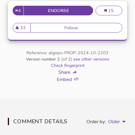
4
ENDORSE
CITOYEN UNIVERSITAIRE : PA
CITOYEN UNIVERS
15
33
Follow
CITOYEN UNIVERSITAIRE : Pas b
33 followers
Reference: algopo-PROP-2024-10-2203
Version number 2
(of 2)
see other versions
Check fingerprint
Share
Embed
COMMENT DETAILS
Order by:
Older