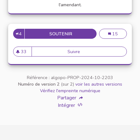
l'amendant.
4
SOUTENIR
CITOYEN UNIVERSITAIRE : PA
CITOYEN UNIVERS
15
33
Suivre
CITOYEN UNIVERSITAIRE : Pas b
33 abonnés
Référence : algopo-PROP-2024-10-2203
Numéro de version 2
(sur 2)
voir les autres versions
Vérifiez l'empreinte numérique
Partager
Intégrer