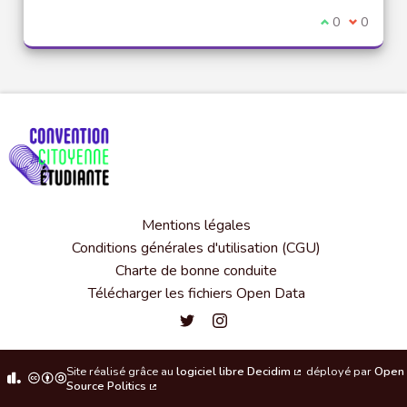
Je suis d'acco
0
Je ne sui
0
Mentions légales
Conditions générales d'utilisation (CGU)
Charte de bonne conduite
Télécharger les fichiers Open Data
Convention citoyenne étudiante de l'
Convention citoyenne étudiante 
Site réalisé grâce au
logiciel libre Decidim
déployé par
Open
(Lien externe)
Source Politics
(Lien externe)