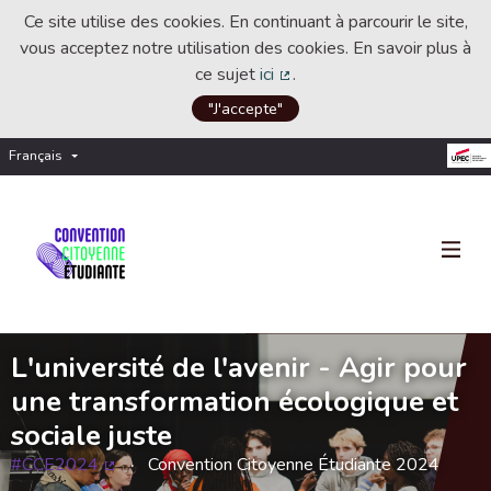
Ce site utilise des cookies. En continuant à parcourir le site,
vous acceptez notre utilisation des cookies. En savoir plus à
ce sujet
ici
.
(Lien externe)
"J'accepte"
Français
Choisir la langue
Choose language
L'université de l'avenir - Agir pour
une transformation écologique et
sociale juste
#CCE2024
Convention Citoyenne Étudiante 2024
(Lien externe)