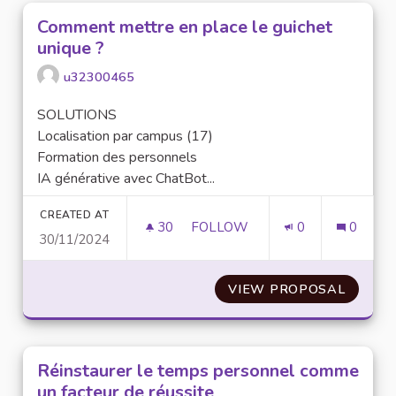
Comment mettre en place le guichet
unique ?
u32300465
SOLUTIONS
Localisation par campus (17)
Formation des personnels
IA générative avec ChatBot...
CREATED AT
30
30 FOLLOWERS
FOLLOW
0
0
30/11/2024
COMMENT METTRE EN PLACE L
VIEW PROPOSAL
COMMEN
Réinstaurer le temps personnel comme
un facteur de réussite