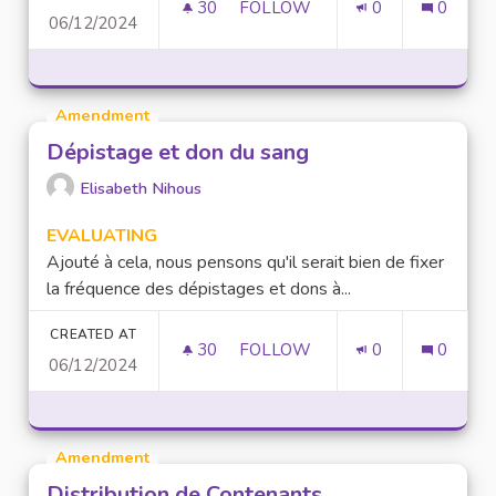
30
30 FOLLOWERS
FOLLOW
0
0
06/12/2024
APPLICATION DÉMOCRATIE DI
Amendment
Dépistage et don du sang
Elisabeth Nihous
EVALUATING
Ajouté à cela, nous pensons qu'il serait bien de fixer
la fréquence des dépistages et dons à...
CREATED AT
30
30 FOLLOWERS
FOLLOW
0
0
06/12/2024
DÉPISTAGE ET DON DU SANG
Amendment
Distribution de Contenants