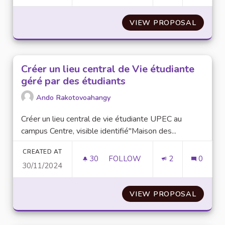
VIEW PROPOSAL
COMMEN
Créer un lieu central de Vie étudiante
géré par des étudiants
Ando Rakotovoahangy
Créer un lieu central de vie étudiante UPEC au
campus Centre, visible identifié"Maison des...
CREATED AT
30
30 FOLLOWERS
FOLLOW
2
0
30/11/2024
CRÉER UN LIEU CENTRAL DE V
VIEW PROPOSAL
CRÉER 