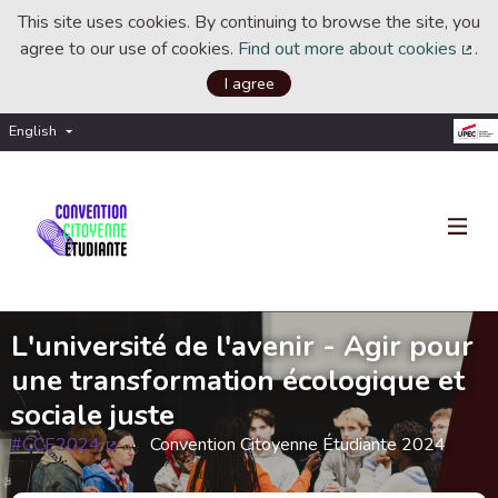
This site uses cookies. By continuing to browse the site, you
agree to our use of cookies.
Find out more about cookies
.
(Ext
I agree
English
Choisir la langue
Choose language
L'université de l'avenir - Agir pour
une transformation écologique et
sociale juste
#CCE2024
Convention Citoyenne Étudiante 2024
(External link)