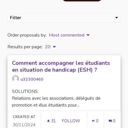
Filter
Order proposals by:
Most commented
Results per page:
20
Comment accompagner les étudiants
en situation de handicap (ESH) ?
u32300465
SOLUTIONS
Relations avec les associations, délégués de
promotion et élus étudiants pour...
CREATED AT
31
31 FOLLOWERS
FOLLOW
0
0
30/11/2024
COMMENT ACCOMPAGNER LES É