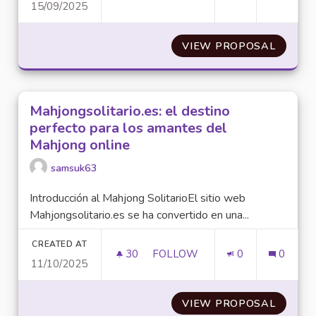
15/09/2025
INTELLIGENZA ARTIFICIALE E
VIEW PROPOSAL
INTELL
Mahjongsolitario.es: el destino
perfecto para los amantes del
Mahjong online
samsuk63
Introducción al Mahjong SolitarioEl sitio web
Mahjongsolitario.es se ha convertido en una...
CREATED AT
30
30 FOLLOWERS
FOLLOW
0
0
11/10/2025
MAHJONGSOLITARIO.ES: EL D
VIEW PROPOSAL
MAHJON