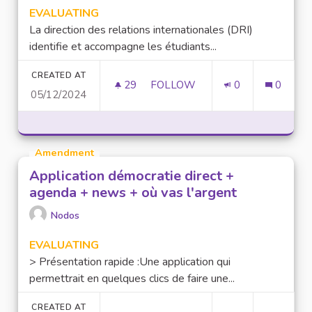
EVALUATING
La direction des relations internationales (DRI)
identifie et accompagne les étudiants...
CREATED AT
29
29 FOLLOWERS
FOLLOW
0
0
05/12/2024
INTÉGRER LES ÉTUDIANTS IN
Amendment
Application démocratie direct +
agenda + news + où vas l'argent
Nodos
EVALUATING
> Présentation rapide :Une application qui
permettrait en quelques clics de faire une...
CREATED AT