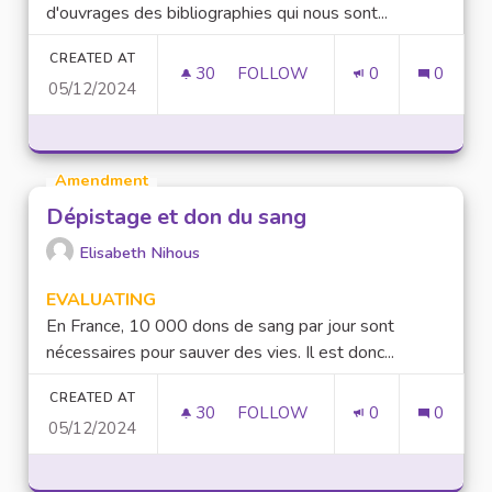
d'ouvrages des bibliographies qui nous sont...
CREATED AT
30
30 FOLLOWERS
FOLLOW
0
0
05/12/2024
MISE EN PLACE D'UNE BOURSE
Amendment
Dépistage et don du sang
Elisabeth Nihous
EVALUATING
En France, 10 000 dons de sang par jour sont
nécessaires pour sauver des vies. Il est donc...
CREATED AT
30
30 FOLLOWERS
FOLLOW
0
0
05/12/2024
DÉPISTAGE ET DON DU SANG