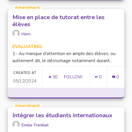
Amendment
Mise en place de tutorat entre les
élèves
Horn
EVALUATING
1- Au manque d'attention en amphi des élèves, ou
autrement dit, le décrochage notamment durant...
CREATED AT
30
30 FOLLOWERS
FOLLOW
0
0
05/12/2024
MISE EN PLACE DE TUTORAT E
Amendment
Intégrer les étudiants internationaux
Emilie Frenkiel