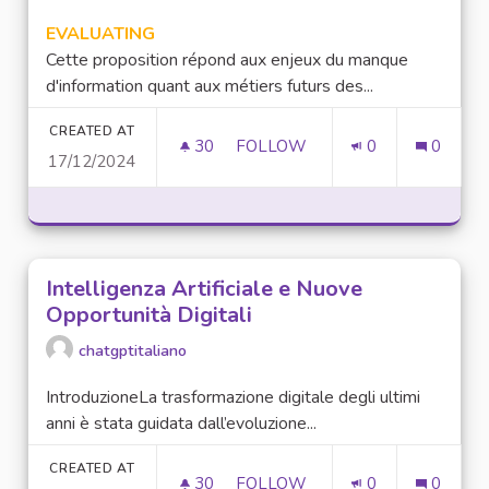
EVALUATING
Cette proposition répond aux enjeux du manque
d'information quant aux métiers futurs des...
CREATED AT
30
30 FOLLOWERS
FOLLOW
0
0
17/12/2024
DÉVELOPPER UN RÉSEAU DES C
Intelligenza Artificiale e Nuove
Opportunità Digitali
chatgptitaliano
IntroduzioneLa trasformazione digitale degli ultimi
anni è stata guidata dall’evoluzione...
CREATED AT
30
30 FOLLOWERS
FOLLOW
0
0