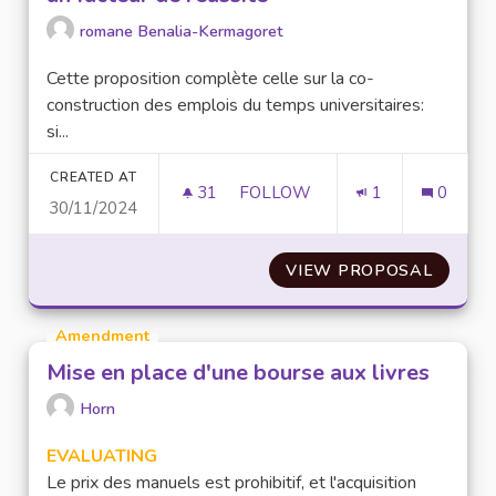
romane Benalia-Kermagoret
Cette proposition complète celle sur la co-
construction des emplois du temps universitaires:
si...
CREATED AT
31
31 FOLLOWERS
FOLLOW
1
0
30/11/2024
RÉINSTAURER LE TEMPS PERS
VIEW PROPOSAL
RÉINST
Amendment
Mise en place d'une bourse aux livres
Horn
EVALUATING
Le prix des manuels est prohibitif, et l'acquisition