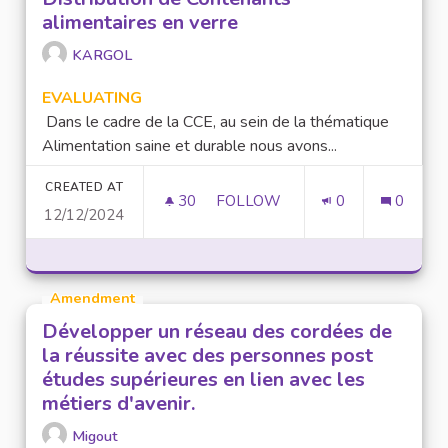
alimentaires en verre
KARGOL
EVALUATING
Dans le cadre de la CCE, au sein de la thématique
Alimentation saine et durable nous avons...
CREATED AT
30
30 FOLLOWERS
FOLLOW
0
0
12/12/2024
DISTRIBUTION DE CONTENANT
Amendment
Développer un réseau des cordées de
la réussite avec des personnes post
études supérieures en lien avec les
métiers d'avenir.
Migout