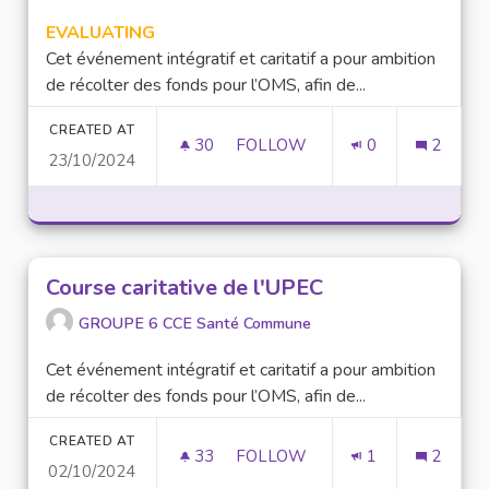
EVALUATING
Cet événement intégratif et caritatif a pour ambition
de récolter des fonds pour l’OMS, afin de...
CREATED AT
30
30 FOLLOWERS
FOLLOW
0
2
23/10/2024
COURSE CARITATIVE DE L'UPE
Course caritative de l'UPEC
GROUPE 6 CCE Santé Commune
Cet événement intégratif et caritatif a pour ambition
de récolter des fonds pour l’OMS, afin de...
CREATED AT
33
33 FOLLOWERS
FOLLOW
1
2
02/10/2024
COURSE CARITATIVE DE L'UPE