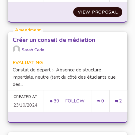
VIEW PROPOSAL
COURSE
Amendment
Créer un conseil de médiation
Sarah Cado
EVALUATING
Constat de départ :- Absence de structure
impartiale, neutre (tant du côté des étudiants que
des...
CREATED AT
30
30 FOLLOWERS
FOLLOW
0
2
23/10/2024
CRÉER UN CONSEIL DE MÉDIA