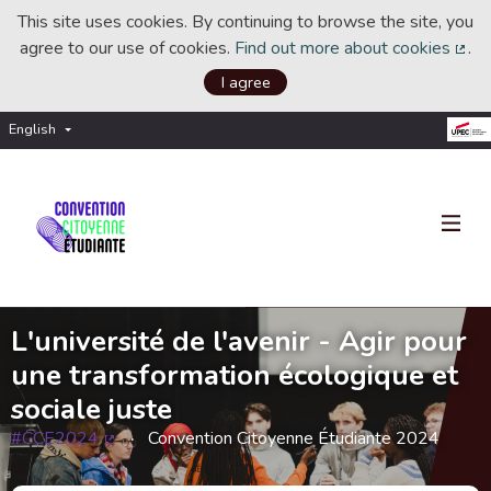
This site uses cookies. By continuing to browse the site, you
agree to our use of cookies.
Find out more about cookies
.
(Ext
I agree
English
Choisir la langue
Choose language
L'université de l'avenir - Agir pour
une transformation écologique et
sociale juste
#CCE2024
Convention Citoyenne Étudiante 2024
(External link)