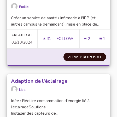
Emilie
Créer un service de santé / infirmerie à l'IEP (et
autres campus le demandant), mise en place de...
CREATED AT
31
31 FOLLOWERS
FOLLOW
2
2
02/10/2024
CRÉATION D'UN SERVICE DE SA
VIEW PROPOSAL
CRÉATI
Adaption de l'éclairage
Lize
Idée : Réduire consommation d'énergie lié à
l'éclairageSolutions :
Installer des capteurs de...