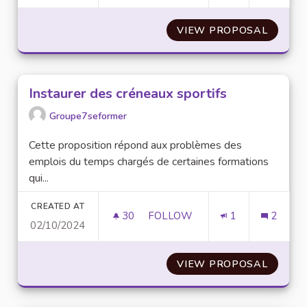
VIEW PROPOSAL
COMITÉ
Instaurer des créneaux sportifs
Groupe7seformer
Cette proposition répond aux problèmes des
emplois du temps chargés de certaines formations
qui...
CREATED AT
30
30 FOLLOWERS
FOLLOW
1
2
02/10/2024
INSTAURER DES CRÉNEAUX SP
VIEW PROPOSAL
INSTAU