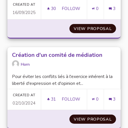
CREATED AT
30
30 FOLLOWERS
FOLLOW
0
3
16/09/2025
DISCOVER THE FUTURE OF AI 
VIEW PROPOSAL
DISCOV
Création d'un comité de médiation
Horn
Pour éviter les conflits liés à l'exercice inhérent à la
liberté d'expression et d'opinion et...
CREATED AT
31
31 FOLLOWERS
FOLLOW
0
3
02/10/2024
CRÉATION D'UN COMITÉ DE M
VIEW PROPOSAL
CRÉATI