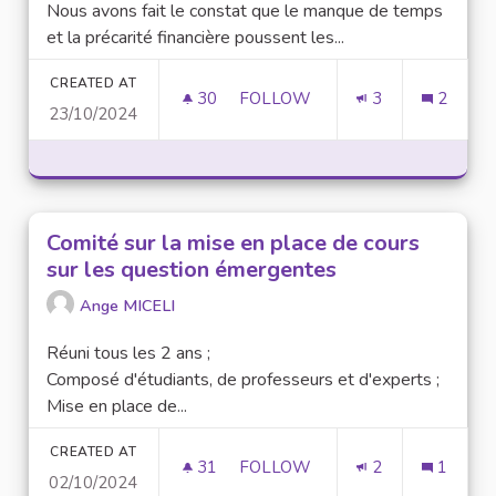
Nous avons fait le constat que le manque de temps
et la précarité financière poussent les...
CREATED AT
30
30 FOLLOWERS
FOLLOW
3
2
23/10/2024
CAMPAGNE DE SENSIBILISATIO
Comité sur la mise en place de cours
sur les question émergentes
Ange MICELI
Réuni tous les 2 ans ;
Composé d'étudiants, de professeurs et d'experts ;
Mise en place de...
CREATED AT
31
31 FOLLOWERS
FOLLOW
2
1
02/10/2024
COMITÉ 