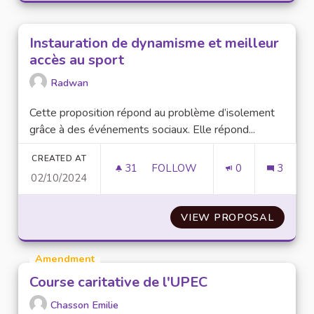
Instauration de dynamisme et meilleur
accès au sport
Radwan
Cette proposition répond au problème d’isolement
grâce à des événements sociaux. Elle répond...
CREATED AT
31
31 FOLLOWERS
FOLLOW
0
3
02/10/2024
INSTAURATION DE DYNAMISME
VIEW PROPOSAL
INSTAU
Amendment
Course caritative de l'UPEC
Chasson Emilie