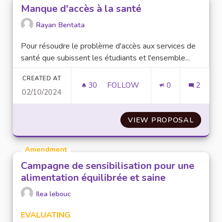
Manque d'accès à la santé
Rayan Bentata
Pour résoudre le problème d'accès aux services de
santé que subissent les étudiants et l'ensemble...
CREATED AT
30
30 FOLLOWERS
FOLLOW
0
2
02/10/2024
MANQUE D'ACCÈS À LA SANT
VIEW PROPOSAL
MANQUE
Amendment
Campagne de sensibilisation pour une
alimentation équilibrée et saine
Ilea lebouc
EVALUATING