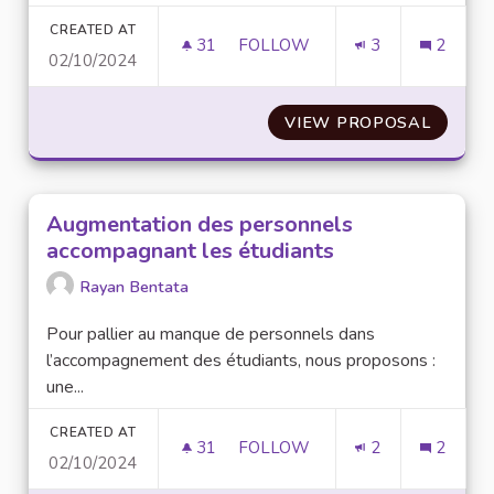
CREATED AT
31
31 FOLLOWERS
FOLLOW
3
2
02/10/2024
ADAPTION DE L'ÉCLAIRAGE
VIEW PROPOSAL
ADAPTI
Augmentation des personnels
accompagnant les étudiants
Rayan Bentata
Pour pallier au manque de personnels dans
l’accompagnement des étudiants, nous proposons :
une...
CREATED AT
31
31 FOLLOWERS
FOLLOW
2
2
02/10/2024
AUGMENTATION DES PERSONN