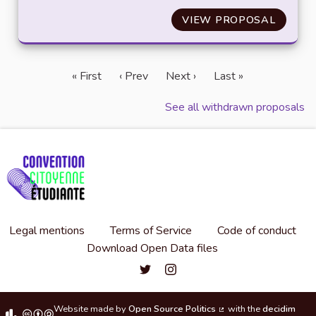
VIEW PROPOSAL
AUGME
« First
‹ Prev
Next ›
Last »
See all withdrawn proposals
Legal mentions
Terms of Service
Code of conduct
Download Open Data files
Convention citoyenne étudiante de l'
Convention citoyenne étudiante 
Website made by
Open Source Politics
with the
decidim