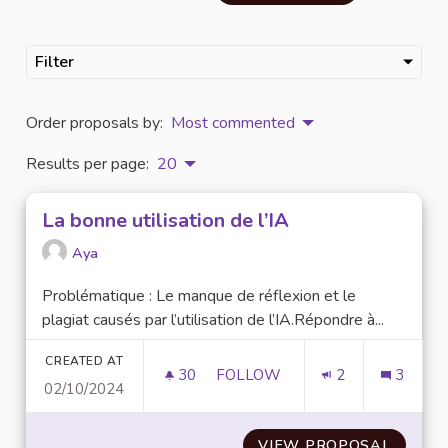
Filter
Order proposals by:
Most commented
Results per page:
20
La bonne utilisation de l’IA
Aya
Problématique : Le manque de réflexion et le
plagiat causés par l’utilisation de l’IA.Répondre à...
CREATED AT
30
30 FOLLOWERS
FOLLOW
2
3
02/10/2024
LA BONNE UTILISATION DE L’I
VIEW PROPOSAL
LA BON