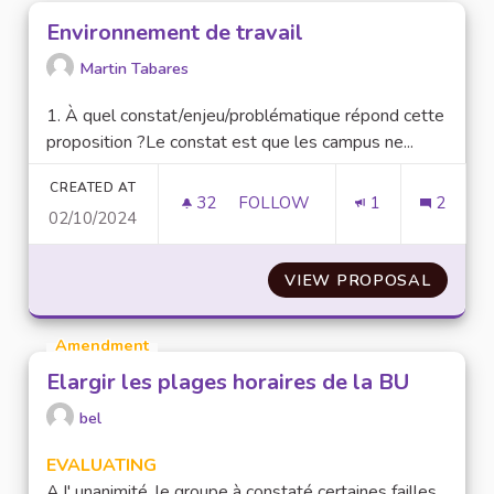
Environnement de travail
Martin Tabares
1. À quel constat/enjeu/problématique répond cette
proposition ?Le constat est que les campus ne...
CREATED AT
32
32 FOLLOWERS
FOLLOW
1
2
02/10/2024
ENVIRONNEMENT DE TRAVAIL
VIEW PROPOSAL
ENVIR
Amendment
Elargir les plages horaires de la BU
bel
EVALUATING
A l' unanimité, le groupe à constaté certaines failles