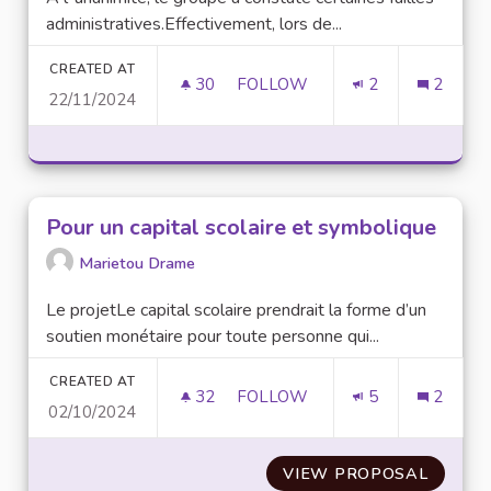
administratives.Effectivement, lors de...
CREATED AT
30
30 FOLLOWERS
FOLLOW
2
2
22/11/2024
ELARGIR LES PLAGES HORAIR
Pour un capital scolaire et symbolique
Marietou Drame
Le projetLe capital scolaire prendrait la forme d’un
soutien monétaire pour toute personne qui...
CREATED AT
32
32 FOLLOWERS
FOLLOW
5
2
02/10/2024
POUR UN CAPITAL SCOLAIRE 
VIEW PROPOSAL
POUR U