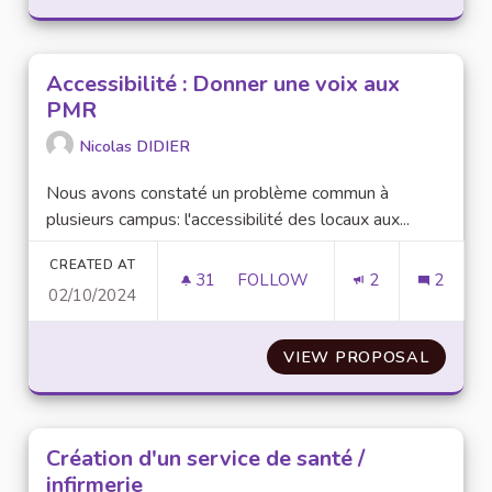
Accessibilité : Donner une voix aux
PMR
Nicolas DIDIER
Nous avons constaté un problème commun à
plusieurs campus: l'accessibilité des locaux aux...
CREATED AT
31
31 FOLLOWERS
FOLLOW
2
2
02/10/2024
ACCESSIBILITÉ : DONNER UNE
VIEW PROPOSAL
ACCESS
Création d'un service de santé /
infirmerie