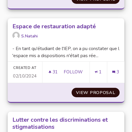
Espace de restauration adapté
S.Natahi
- En tant qu'étudiant de l'IEP, on a pu constater que l
'espace mis a dispositions n'était pas rée...
CREATED AT
31
31 FOLLOWERS
FOLLOW
1
3
02/10/2024
ESPACE DE RESTAURATION A
VIEW PROPOSAL
ESPAC
Lutter contre les discriminations et
stigmatisations