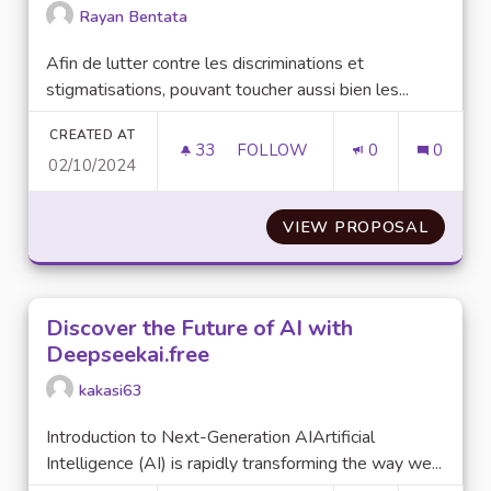
Rayan Bentata
Afin de lutter contre les discriminations et
stigmatisations, pouvant toucher aussi bien les...
CREATED AT
33
33 FOLLOWERS
FOLLOW
0
0
02/10/2024
LUTTER CONTRE LES DISCRIMI
VIEW PROPOSAL
LUTTER
Discover the Future of AI with
Deepseekai.free
kakasi63
Introduction to Next-Generation AIArtificial
Intelligence (AI) is rapidly transforming the way we...