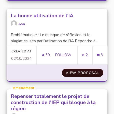
La bonne utilisation de l’IA
Aya
Problématique : Le manque de réflexion et le
plagiat causés par l’utilisation de l’IA.Répondre à...
CREATED AT
30
30 FOLLOWERS
FOLLOW
2
3
02/10/2024
LA BONNE UTILISATION DE L’I
VIEW PROPOSAL
LA BON
Amendment
Repenser totalement le projet de
construction de l'IEP qui bloque à la
région