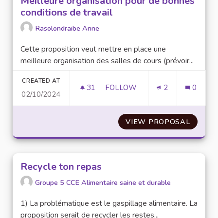
Meilleure organisation pour de bonnes
conditions de travail
Rasolondraibe Anne
Cette proposition veut mettre en place une
meilleure organisation des salles de cours (prévoir...
CREATED AT
31
31 FOLLOWERS
FOLLOW
2
0
02/10/2024
MEILLEURE ORGANISATION PO
VIEW PROPOSAL
MEILLE
Recycle ton repas
Groupe 5 CCE Alimentaire saine et durable
1) La problématique est le gaspillage alimentaire. La
proposition serait de recycler les restes...