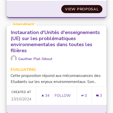
VIEW PROPOSAL
L'ACCÈ
Amendment
Instauration d'Unités d'enseignements
(UE) sur les problématiques
environnementales dans toutes les
filières
Gauthier Plat-Sibout
EVALUATING
Cette proposition répond aux méconnaissances des
Etudiants sur les enjeux environnementaux. Son...
CREATED AT
34
34 FOLLOWERS
FOLLOW
0
3
23/10/2024
INSTAURATION D'UNITÉS D'EN