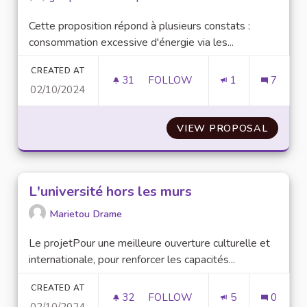
Cette proposition répond à plusieurs constats :
consommation excessive d'énergie via les...
CREATED AT
31
31 FOLLOWERS
FOLLOW
1
7
02/10/2024
OPÉRATION COCOONING
VIEW PROPOSAL
OPÉRA
L'université hors les murs
Marietou Drame
Le projetPour une meilleure ouverture culturelle et
internationale, pour renforcer les capacités...
CREATED AT
32
32 FOLLOWERS
FOLLOW
5
0
02/10/2024