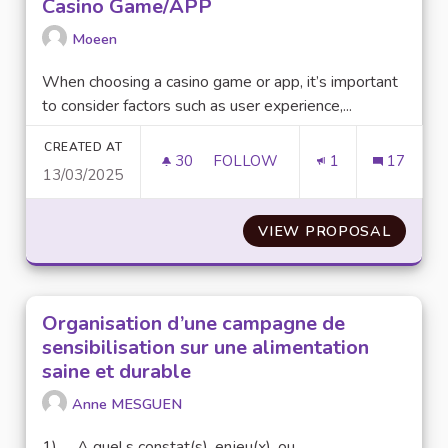
Casino Game/APP
Moeen
When choosing a casino game or app, it’s important
to consider factors such as user experience,...
CREATED AT
30
30 FOLLOWERS
FOLLOW
1
17
13/03/2025
WHAT ARE YOUR SUGGESTION
VIEW PROPOSAL
WHAT 
Organisation d’une campagne de
sensibilisation sur une alimentation
saine et durable
Anne MESGUEN
1) A quel.s constat(s), enjeu(x), ou