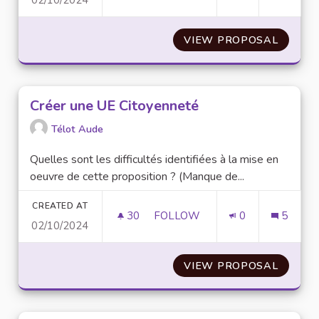
L'UNIVERSITÉ HORS LES MURS
VIEW PROPOSAL
L'UNIV
Créer une UE Citoyenneté
Télot Aude
Quelles sont les difficultés identifiées à la mise en
oeuvre de cette proposition ? (Manque de...
CREATED AT
30
30 FOLLOWERS
FOLLOW
0
5
02/10/2024
CRÉER UNE UE CITOYENNETÉ
VIEW PROPOSAL
CRÉER 