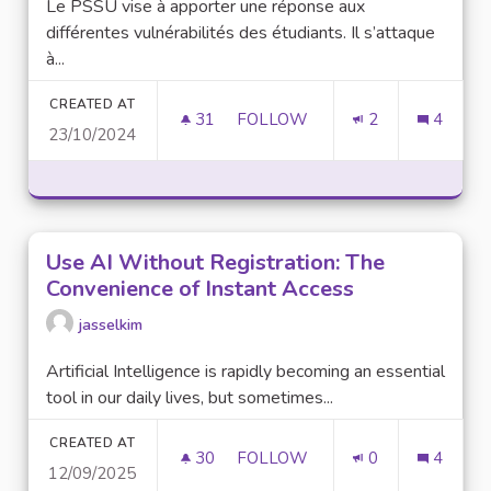
Le PSSU vise à apporter une réponse aux
différentes vulnérabilités des étudiants. Il s’attaque
à...
CREATED AT
31
31 FOLLOWERS
FOLLOW
2
4
23/10/2024
INSTAURER LE PLAN DE SOUTIE
Use AI Without Registration: The
Convenience of Instant Access
jasselkim
Artificial Intelligence is rapidly becoming an essential
tool in our daily lives, but sometimes...
CREATED AT
30
30 FOLLOWERS
FOLLOW
0
4
12/09/2025
USE AI WITHOUT REGISTRATIO