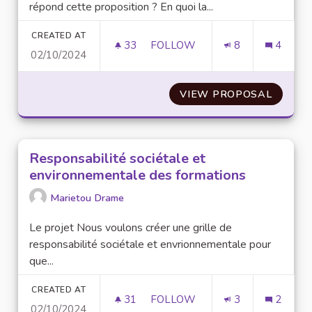
répond cette proposition ? En quoi la...
CREATED AT
33
33 FOLLOWERS
FOLLOW
8
4
02/10/2024
BUDGET PARTICIPATIF 2.0 : OÙ
VIEW PROPOSAL
BUDGET
Responsabilité sociétale et
environnementale des formations
Marietou Drame
Le projet Nous voulons créer une grille de
responsabilité sociétale et envrionnementale pour
que...
CREATED AT
31
31 FOLLOWERS
FOLLOW
3
2
02/10/2024
RESPONSABILITÉ SOCIÉTALE 