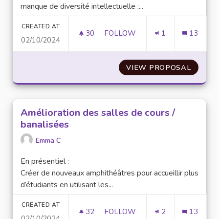
manque de diversité intellectuelle :...
CREATED AT
30
30 FOLLOWERS
FOLLOW
1
13
02/10/2024
INTERDISCIPLINARITÉ
VIEW PROPOSAL
INTERD
Amélioration des salles de cours /
banalisées
Emma C
En présentiel :
Créer de nouveaux amphithéâtres pour accueillir plus
d’étudiants en utilisant les...
CREATED AT
32
32 FOLLOWERS
FOLLOW
2
13
02/10/2024