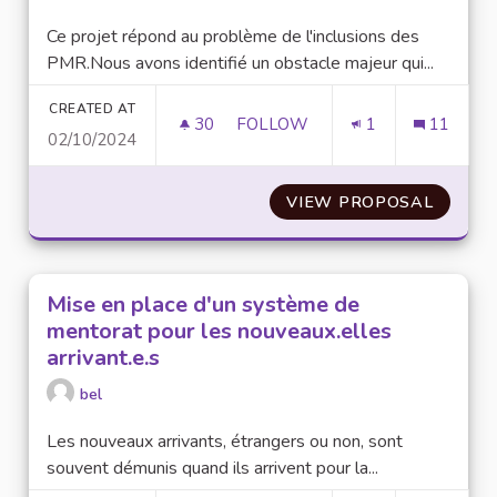
Ce projet répond au problème de l'inclusions des
PMR.Nous avons identifié un obstacle majeur qui...
CREATED AT
30
30 FOLLOWERS
FOLLOW
1
11
02/10/2024
PLUS D'INFRASTRUCTURES PO
VIEW PROPOSAL
PLUS D
Mise en place d'un système de
mentorat pour les nouveaux.elles
arrivant.e.s
bel
Les nouveaux arrivants, étrangers ou non, sont
souvent démunis quand ils arrivent pour la...