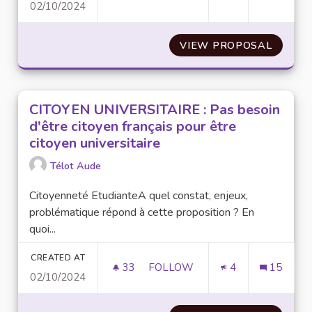
02/10/2024
LUTTER CONTRE LES DISCRIMI
VIEW PROPOSAL
LUTTER
CITOYEN UNIVERSITAIRE : Pas besoin
d'être citoyen français pour être
citoyen universitaire
Télot Aude
Citoyenneté EtudianteA quel constat, enjeux,
problématique répond à cette proposition ? En
quoi...
CREATED AT
33
33 FOLLOWERS
FOLLOW
4
15
02/10/2024
CITOYEN UNIVERSITAIRE : PAS