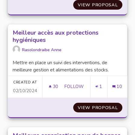
VIEW PROPOSAL
MISE E
Meilleur accès aux protections
hygiéniques
Rasolondraibe Anne
Mettre en place un suivi des interventions, de
meilleure gestion et alimentations des stocks.
CREATED AT
30
30 FOLLOWERS
FOLLOW
1
10
02/10/2024
MEILLEUR ACCÈS AUX PROTEC
VIEW PROPOSAL
MEILLE