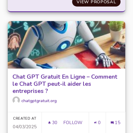
VIEW PROPOSAL
CITOYE
Chat GPT Gratuit En Ligne – Comment
le Chat GPT peut-il aider les
entreprises ?
chatgptgratuit.org
CREATED AT
30
30 FOLLOWERS
FOLLOW
0
15
04/03/2025
CHAT GPT GRATUIT EN LIGNE –