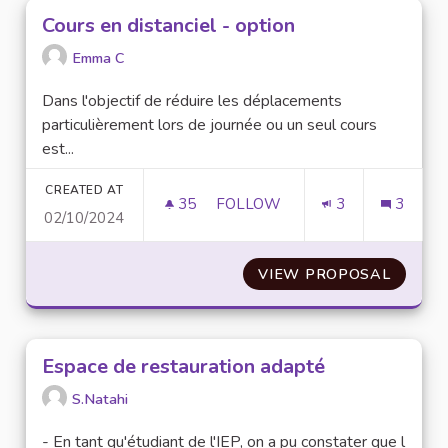
Cours en distanciel - option
Emma C
Dans l'objectif de réduire les déplacements
particulièrement lors de journée ou un seul cours
est...
CREATED AT
35
35 FOLLOWERS
FOLLOW
3
3
02/10/2024
COURS EN DISTANCIEL - OPTI
VIEW PROPOSAL
COURS 
Espace de restauration adapté
S.Natahi
- En tant qu'étudiant de l'IEP, on a pu constater que l