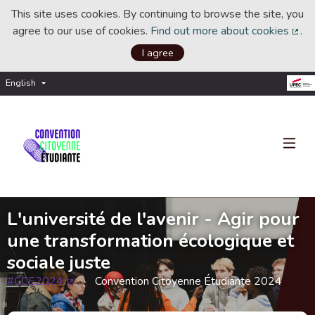
This site uses cookies. By continuing to browse the site, you
agree to our use of cookies.
Find out more about cookies
.
(Ext
I agree
English
Choisir la langue
Choose language
L'université de l'avenir - Agir pour
une transformation écologique et
sociale juste
#CCE2024
Convention Citoyenne Étudiante 2024
(External link)