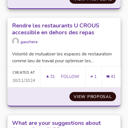
Rendre les restaurants U CROUS
accessible en dehors des repas
gauchere
Volonté de mutualiser les espaces de restauration
comme lieu de travail pour optimiser les...
CREATED AT
31
31 FOLLOWERS
FOLLOW
1
41
30/11/2024
RENDRE LES RESTAURANTS U 
VIEW PROPOSAL
RENDRE
What are your suggestions about