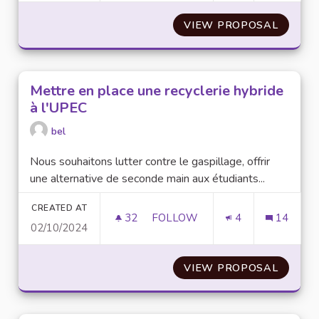
VIEW PROPOSAL
CHAT G
Mettre en place une recyclerie hybride
à l'UPEC
bel
Nous souhaitons lutter contre le gaspillage, offrir
une alternative de seconde main aux étudiants...
CREATED AT
32
32 FOLLOWERS
FOLLOW
4
14
02/10/2024
METTRE EN PLACE UNE RECYCL
VIEW PROPOSAL
METTRE