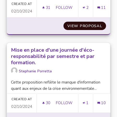
CREATED AT
31
31 FOLLOWERS
FOLLOW
2
11
02/10/2024
MISE EN PLACE D'UN SYSTÈME
VIEW PROPOSAL
MISE E
Mise en place d'une journée d'éco-
responsabilité par semestre et par
formation.
Stephanie Porretta
Cette proposition reflète le manque d'information
quant aux enjeux de la crise environnementale...
CREATED AT
30
30 FOLLOWERS
FOLLOW
1
10
02/10/2024
MISE EN PLACE D'UNE JOURNÉ