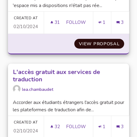
'espace mis a dispositions n'était pas rée...
CREATED AT
31
31 FOLLOWERS
FOLLOW
1
3
02/10/2024
ESPACE DE RESTAURATION A
VIEW PROPOSAL
ESPAC
L'accès gratuit aux services de
traduction
lea.chambaudet
Accorder aux étudiants étrangers l'accès gratuit pour
les plateformes de traduction afin de...
CREATED AT
32
32 FOLLOWERS
FOLLOW
1
3
02/10/2024
L'ACCÈS GRATUIT AUX SERVIC