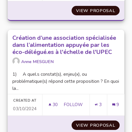
VIEW PROPOSAL
THE GA
Création d‘une association spécialisée
dans l’alimentation appuyée par les
éco-délégué.es à l'échelle de l'UPEC
Anne MESGUEN
1) A quel.s constat(s), enjeu(x), ou
problématique(s) répond cette proposition ? En quoi
la...
CREATED AT
30
30 FOLLOWERS
FOLLOW
3
9
03/10/2024
CRÉATION D‘UNE ASSOCIATION
VIEW PROPOSAL
CRÉATI