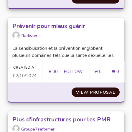
Prévenir pour mieux guérir
Radwan
La sensibilisation et la prévention englobent
plusieurs domaines tels que la santé sexuelle, les...
CREATED AT
30
30 FOLLOWERS
FOLLOW
0
0
02/10/2024
PRÉVENIR POUR MIEUX GUÉRI
VIEW PROPOSAL
PRÉVEN
Plus d'infrastructures pour les PMR
Groupe7seformer