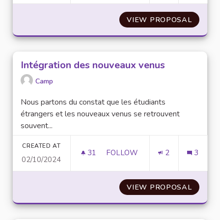
VIEW PROPOSAL
USE AI
Intégration des nouveaux venus
Camp
Nous partons du constat que les étudiants
étrangers et les nouveaux venus se retrouvent
souvent...
CREATED AT
31
31 FOLLOWERS
FOLLOW
2
3
02/10/2024
INTÉGRATION DES NOUVEAUX
VIEW PROPOSAL
INTÉG