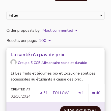
Filter
Order proposals by:
Most commented
Results per page:
100
La santé n'a pas de prix
Groupe 5 CCE Alimentaire saine et durable
1) Les fruits et légumes bio et locaux ne sont pas
accessibles au étudiants à cause des prix...
CREATED AT
31
31 FOLLOWERS
FOLLOW
1
40
02/10/2024
LA SANTÉ N'A PAS DE PRIX
VIEW PROPOSAL
LA SAN