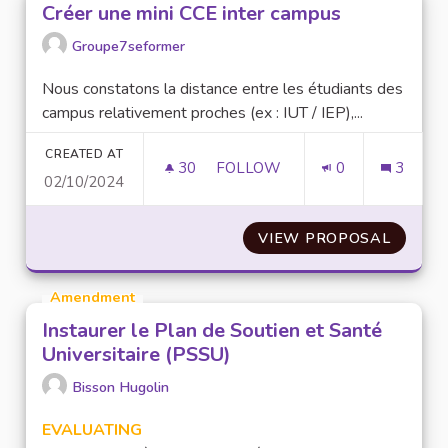
Créer une mini CCE inter campus
Groupe7seformer
Nous constatons la distance entre les étudiants des
campus relativement proches (ex : IUT / IEP),...
CREATED AT
30
30 FOLLOWERS
FOLLOW
0
3
02/10/2024
CRÉER UNE MINI CCE INTER C
VIEW PROPOSAL
CRÉER 
Amendment
Instaurer le Plan de Soutien et Santé
Universitaire (PSSU)
Bisson Hugolin
EVALUATING