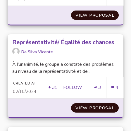
VIEW PROPOSAL
RESPON
Représentativité/ Égalité des chances
Da Silva Vicente
À l'unanimité, le groupe a constaté des problèmes
au niveau de la représentativité et de...
CREATED AT
31
31 FOLLOWERS
FOLLOW
3
4
02/10/2024
REPRÉSENTATIVITÉ/ ÉGALITÉ
VIEW PROPOSAL
REPRÉS