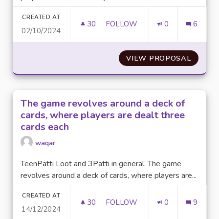
CREATED AT
30
30 FOLLOWERS
FOLLOW
0
6
02/10/2024
RECYCLE TON REPAS
VIEW PROPOSAL
RECYCL
The game revolves around a deck of
cards, where players are dealt three
cards each
waqar
TeenPatti Loot and 3Patti in general. The game
revolves around a deck of cards, where players are...
CREATED AT
30
30 FOLLOWERS
FOLLOW
0
9
14/12/2024
THE GAME REVOLVES AROUND