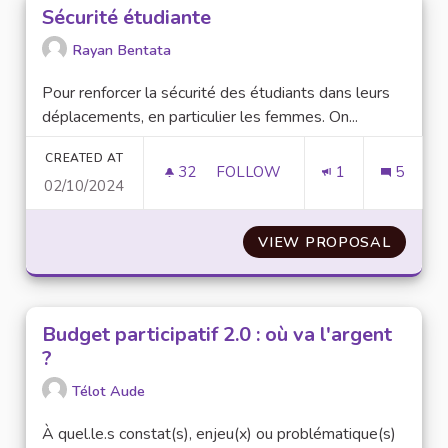
Sécurité étudiante
Rayan Bentata
Pour renforcer la sécurité des étudiants dans leurs
déplacements, en particulier les femmes. On...
CREATED AT
32
32 FOLLOWERS
FOLLOW
1
5
02/10/2024
SÉCURITÉ ÉTUDIANTE
VIEW PROPOSAL
SÉCURI
Budget participatif 2.0 : où va l'argent
?
Télot Aude
À quel.le.s constat(s), enjeu(x) ou problématique(s)