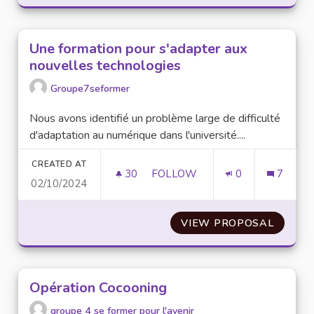
Une formation pour s'adapter aux
nouvelles technologies
Groupe7seformer
Nous avons identifié un problème large de difficulté
d'adaptation au numérique dans l'université....
CREATED AT
30
30 FOLLOWERS
FOLLOW
0
7
02/10/2024
UNE FORMATION POUR S'ADA
VIEW PROPOSAL
UNE F
Opération Cocooning
groupe 4 se former pour l'avenir