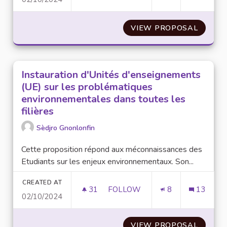
AMÉLIORATION DES SALLES DE
VIEW PROPOSAL
AMÉLIO
Instauration d'Unités d'enseignements
(UE) sur les problématiques
environnementales dans toutes les
filières
Sèdjro Gnonlonfin
Cette proposition répond aux méconnaissances des
Etudiants sur les enjeux environnementaux. Son...
CREATED AT
31
31 FOLLOWERS
FOLLOW
8
13
02/10/2024
INSTAURATION D'UNITÉS D'EN
VIEW PROPOSAL
INSTAU