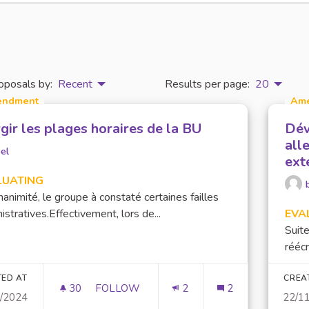
oposals by:
Recent
Results per page:
20
ndment
Am
gir les plages horaires de la BU
Dév
all
el
ext
LUATING
unanimité, le groupe à constaté certaines failles
istratives.Effectivement, lors de...
EVA
Suite
réécr
TED AT
CREA
30
30 FOLLOWERS
FOLLOW
2
2
1/2024
22/1
ELARGIR LES PLAGES HORAIRES DE LA 