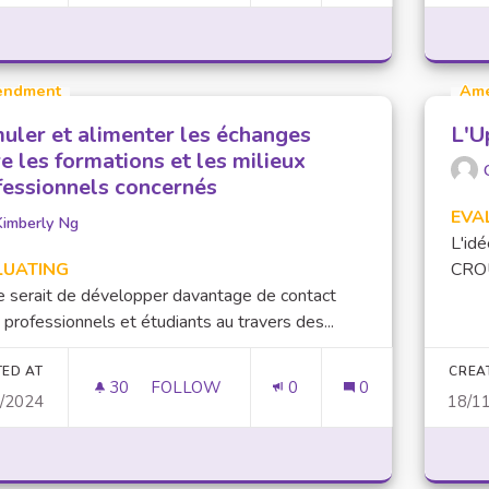
ndment
Am
muler et alimenter les échanges
L'U
e les formations et les milieux
fessionnels concernés
EVA
Kimberly Ng
L'idé
LUATING
CROU
e serait de développer davantage de contact
 professionnels et étudiants au travers des...
TED AT
CREA
30
30 FOLLOWERS
FOLLOW
0
0
1/2024
18/1
STIMULER ET ALIMENTER LES ÉCHANGES