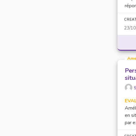
répon
CREA
23/1
Ame
Per
sit
EVA
Améli
en si
par e