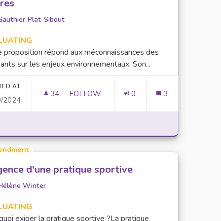
ères
Gauthier Plat-Sibout
LUATING
e proposition répond aux méconnaissances des
ants sur les enjeux environnementaux. Son...
TED AT
34
34 FOLLOWERS
FOLLOW
0
3
0/2024
INSTAURATION D'UNITÉS D'ENSEIGNEME
endment
gence d'une pratique sportive
Hélène Winter
LUATING
uoi exiger la pratique sportive ?La pratique