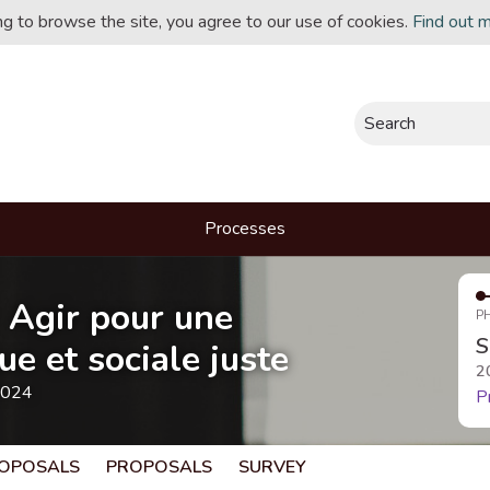
ing to browse the site, you agree to our use of cookies.
Find out 
Search
Processes
- Agir pour une
P
S
e et sociale juste
2
2024
P
OPOSALS
PROPOSALS
SURVEY