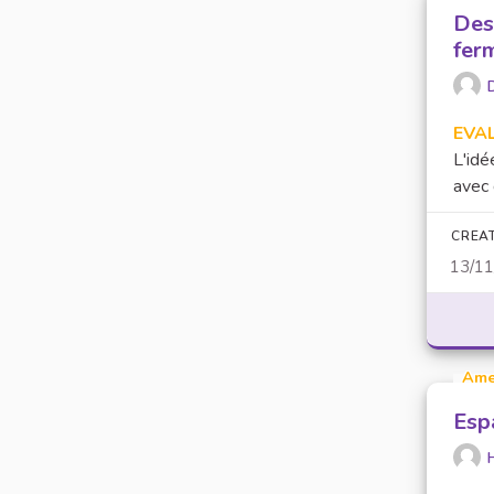
Des
fer
EVA
L'idé
avec 
CREA
13/1
Ame
Esp