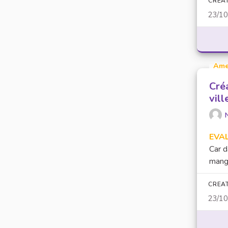
CREA
23/1
Ame
Cré
vill
EVA
Car d
mange
CREA
23/1