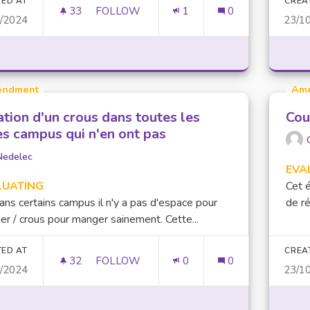
TED AT
CREA
33
33 FOLLOWERS
FOLLOW
1
0
0/2024
23/1
PERSONNES À MOBILITÉ RÉDUITE ET EN 
ndment
Am
ation d'un crous dans toutes les
Cou
es campus qui n'en ont pas
Nedelec
EVA
LUATING
Cet é
ans certains campus il n'y a pas d'espace pour
de ré
r / crous pour manger sainement. Cette...
TED AT
CREA
32
32 FOLLOWERS
FOLLOW
0
0
0/2024
23/1
CRÉATION D'UN CROUS DANS TOUTES LES