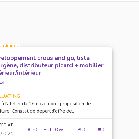
endment
eloppement crous and go, liste
ergène, distributeur picard + mobilier
érieur/intérieur
bel
LUATING
 à l'atelier du 18 novembre, proposition de
iture :Constat de départ :l'offre de...
TED AT
30
30 FOLLOWERS
FOLLOW
0
0
1/2024
BU
DÉVELOPPEMENT CROUS AND GO, LISTE A