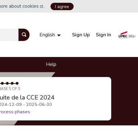
more about cookies
.
I agree
(External link)
Sign Up
Sign In
English
Choisir la langue
Choose language
Help
HASE 5 OF 5
uite de la CCE 2024
024-12-09 - 2025-06-30
rocess phases