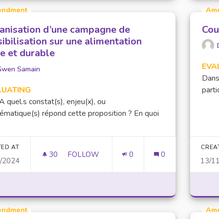
ndment
Am
anisation d’une campagne de
Cou
ibilisation sur une alimentation
ne et durable
EVA
Gwen Samain
Dans 
LUATING
parti
quel.s constat(s), enjeu(x), ou
ématique(s) répond cette proposition ? En quoi
TED AT
CREA
30
30 FOLLOWERS
FOLLOW
0
0
1/2024
13/1
ORGANISATION D’UNE CAMPAGNE DE SEN
ndment
Am