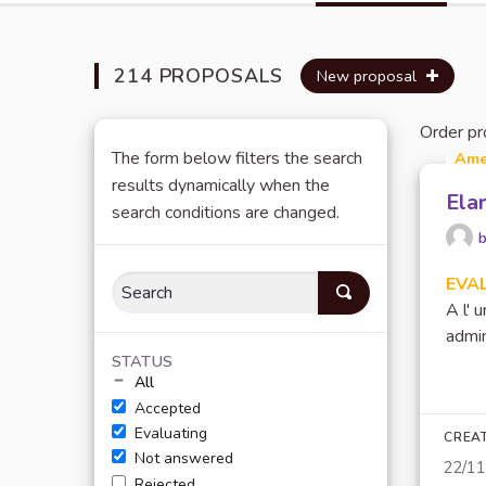
214 PROPOSALS
New proposal
Order pr
The form below filters the search
Ame
results dynamically when the
Elar
search conditions are changed.
b
EVA
A l' 
admin
STATUS
All
Accepted
Evaluating
CREA
Not answered
22/1
Rejected