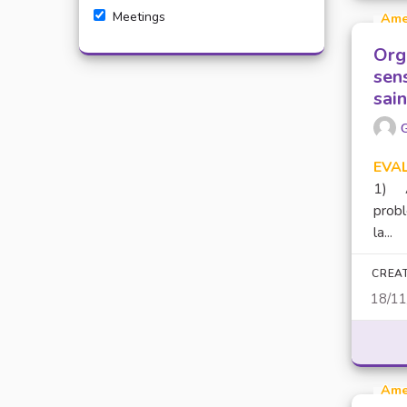
Meetings
Ame
Org
sens
sai
EVA
1) A 
probl
la...
CREA
18/1
Ame