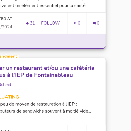
ive est un élément essentiel pour la santé...
TED AT
31
31 FOLLOWERS
FOLLOW
0
0
0/2024
EXIGENCE D'UNE PRATIQUE SPORTIVE
endment
er un restaurant et/ou une cafétéria
us à l'IEP de Fontainebleau
Schmit
LUATING
a peu de moyen de restauration à l'IEP :
ibuteurs de sandwichs souvent à moitié vide...