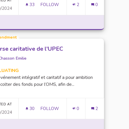
TED AT
33
33 FOLLOWERS
FOLLOW
2
0
0/2024
SITUATION DE HANDICAP
CRÉER UN RESTAURANT ET/OU UNE CAFÉ
endment
rse caritative de l'UPEC
Chasson Emilie
LUATING
vénement intégratif et caritatif a pour ambition
colter des fonds pour l’OMS, afin de...
TED AT
30
30 FOLLOWERS
FOLLOW
0
2
0/2024
 VILLES CAMPUS QUI N'EN ONT PAS
COURSE CARITATIVE DE L'UPEC