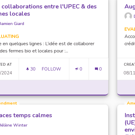
 collaborations entre l'UPEC & des
Aug
mes locales
Damien Giard
EVA
LUATING
Accor
e en quelques lignes : L’idée est de collaborer
crédi
des fermes bio et locales pour :...
TED AT
CREA
30
30 FOLLOWERS
FOLLOW
0
0
1/2024
08/1
DES COLLABORATIONS ENTRE L'UPEC & 
ndment
Am
aces temps calmes
Ins
(UE
Hélène Winter
env