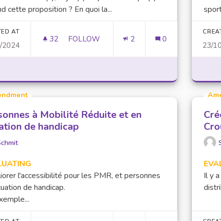
d cette proposition ? En quoi la...
sport
TED AT
CREA
32
32 FOLLOWERS
FOLLOW
2
0
0/2024
23/1
CVEC 2.0 : OÙ VA L'ARGENT ?
ndment
Am
sonnes à Mobilité Réduite et en
Cré
uation de handicap
Cro
Schmit
LUATING
EVA
orer l'accessibilité pour les PMR, et personnes
Il y 
tuation de handicap.
distr
xemple...