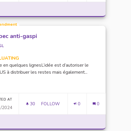
endment
pec anti-gaspi
GL
LUATING
e en quelques lignesL’idée est d’autoriser le
S à distribuer les restes mais également...
TED AT
30
30 FOLLOWERS
FOLLOW
0
0
1/2024
 ENTRE LES FORMATIONS ET LES MILIEUX PROFESSIONNELS
L'UPEC ANTI-GASPI