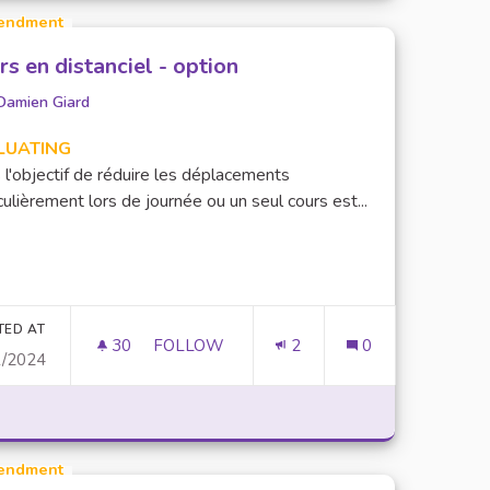
endment
rs en distanciel - option
Damien Giard
LUATING
l'objectif de réduire les déplacements
culièrement lors de journée ou un seul cours est...
TED AT
30
30 FOLLOWERS
FOLLOW
2
0
1/2024
SIBILISATION SUR UNE ALIMENTATION SAINE ET DURABLE
COURS EN DISTANCIEL - OPTION
endment