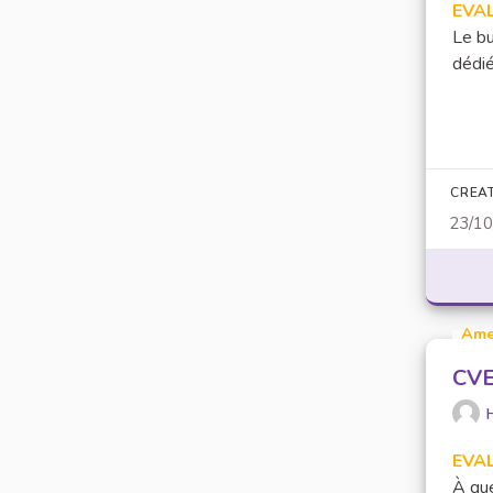
EVA
Le bu
dédié
CREA
23/1
Ame
CVEC
EVA
À que