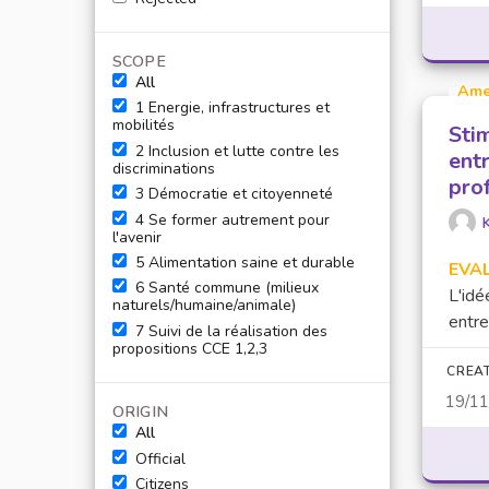
SCOPE
All
Ame
1 Energie, infrastructures et
mobilités
Sti
2 Inclusion et lutte contre les
entr
discriminations
pro
3 Démocratie et citoyenneté
4 Se former autrement pour
l'avenir
5 Alimentation saine et durable
EVA
6 Santé commune (milieux
L'idé
naturels/humaine/animale)
entre
7 Suivi de la réalisation des
propositions CCE 1,2,3
CREA
19/1
ORIGIN
All
Official
Citizens