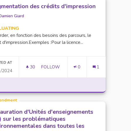
mentation des crédits d'impression
Damien Giard
LUATING
der, en fonction des besoins des parcours, le
t d'impression.Exemples :Pour la licence...
TED AT
30
30 FOLLOWERS
FOLLOW
0
1
1/2024
DES FERMES LOCALES
AUGMENTATION DES CRÉDITS D'IMPRES
endment
tauration d'Unités d'enseignements
) sur les problématiques
ironnementales dans toutes les