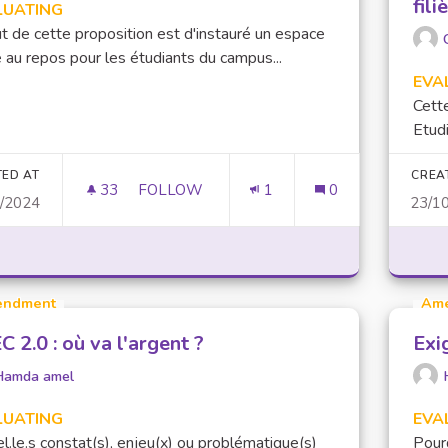
fili
LUATING
t de cette proposition est d'instauré un espace
 au repos pour les étudiants du campus...
EVA
Cett
Etudi
TED AT
CREA
33
33 FOLLOWERS
FOLLOW
1
0
0/2024
23/1
ESPACES TEMPS CALMES
ndment
Am
 2.0 : où va l'argent ?
Exi
Hamda amel
LUATING
EVA
l.le.s constat(s), enjeu(x) ou problématique(s)
Pourq