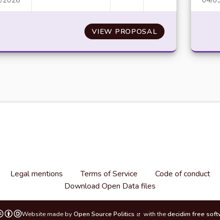
3/2026
04/0
N°10 : SOUTIEN À LA CHARTE DE LA BIOD
VIEW PROPOSAL
N°10 : SOUTIEN
Legal mentions
Terms of Service
Code of conduct
Download Open Data files
Website made by
Open Source Politics
with the
decidim free sof