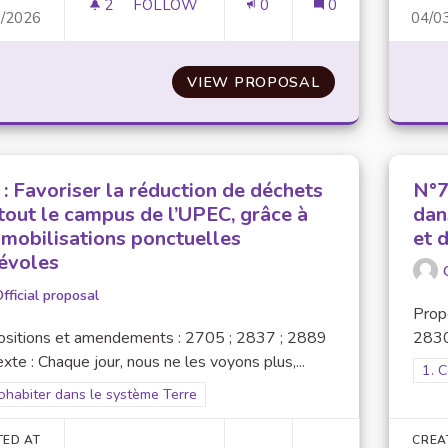
2
2 FOLLOWERS
FOLLOW
0
0
3/2026
04/0
N°4 : FORMER POUR MIEUX AGIR : UNE 
VIEW PROPOSAL
N°4 : FORMER 
: Favoriser la réduction de déchets
N°7
 tout le campus de l’UPEC, grâce à
dan
 mobilisations ponctuelles
et d
évoles
fficial proposal
Prop
ositions et amendements : 2705 ; 2837 ; 2889
2830C
xte : Chaque jour, nous ne les voyons plus,...
Filt
1. 
er results for scope: 1. Cohabiter dans le système Terre
ohabiter dans le système Terre
TED AT
CREA