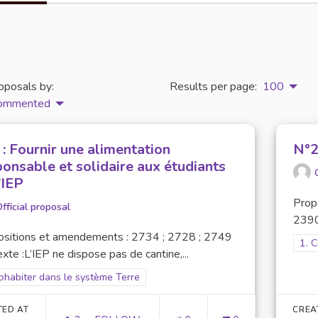
oposals by:
Results per page:
100
commented
: Fournir une alimentation
N°2
ponsable et solidaire aux étudiants
’IEP
Prop
fficial proposal
2390
ositions et amendements : 2734 ; 2728 ; 2749
Filt
1. 
xte :L’IEP ne dispose pas de cantine,...
er results for scope: 1. Cohabiter dans le système Terre
ohabiter dans le système Terre
TED AT
CREA