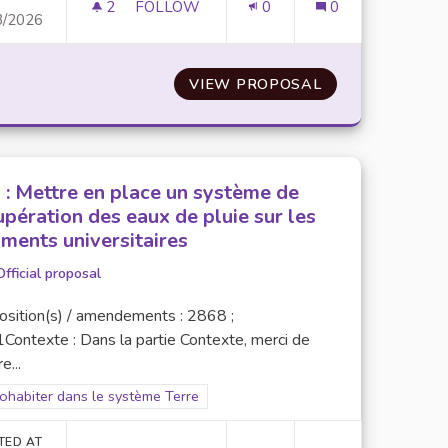
2
2 FOLLOWERS
FOLLOW
0
0
3/2026
HETS SUR TOUT LE CAMPUS DE L’UPEC, GRÂCE À DES MOBIL
N°7 : AMÉNAGER DE NOUVEAUX BÂTIMENT
R LA RÉDUCTION DE DÉCHETS SUR TOUT LE CAMPUS DE L
VIEW PROPOSAL
N°7 : AMÉNAGE
 : Mettre en place un système de
upération des eaux de pluie sur les
iments universitaires
Official proposal
osition(s) / amendements : 2868 ;
Contexte : Dans la partie Contexte, merci de
e...
er results for scope: 1. Cohabiter dans le système Terre
Cohabiter dans le système Terre
TED AT