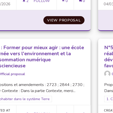
2
2 FOLLOWERS
FOLLOW
0
0
3/2026
04/0
N°1 : FOURNIR UNE ALIMENTATION RESPO
VIEW PROPOSAL
N°1 : FOURNIR 
: Former pour mieux agir : une école
N°5
rnée vers l'environnement et la
réa
sommation numérique
dév
sciencieuse
fav
fficial proposal
ositions et amendements : 2723 ; 2844 ; 2730 ;
Prop
Contexte : Dans la partie Contexte, merci...
Dans 
er results for scope: 1. Cohabiter dans le système Terre
ohabiter dans le système Terre
Filt
1. 
TED AT
CREA