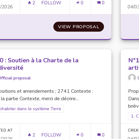
2
2 FOLLOWERS
FOLLOW
0
0
3/2026
04/0
N° 8 : DONNER UNE SECONDE VIE : VÊTE
VIEW PROPOSAL
N° 8 : DONNER 
 : Soutien à la Charte de la
N°1
diversité
arti
fficial proposal
ositions et amendements ; 2741 Contexte :
Prop
la partie Contexte, merci de décrire...
Dans 
brièv
er results for scope: 1. Cohabiter dans le système Terre
ohabiter dans le système Terre
Filt
1. 
TED AT
CREA
2
2 FOLLOWERS
FOLLOW
0
0