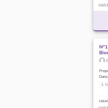
04/0
N°10
Bio
O
Prop
Dans 
Filt
1. C
CREA