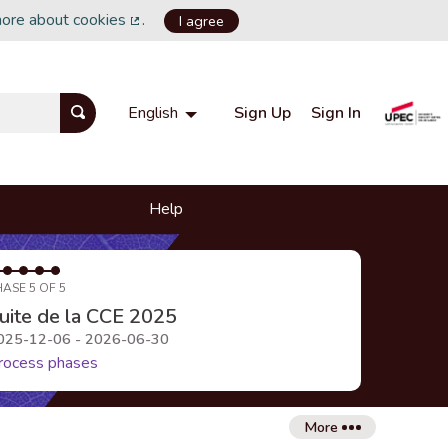
more about cookies
.
I agree
(External link)
Sign Up
Sign In
English
Choisir la langue
Choose language
Help
HASE 5 OF 5
uite de la CCE 2025
025-12-06 - 2026-06-30
rocess phases
More