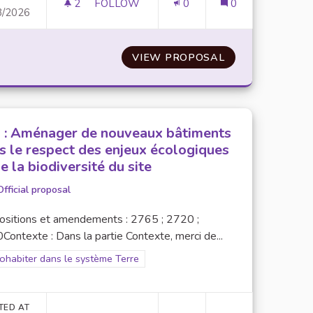
2
2 FOLLOWERS
FOLLOW
0
0
3/2026
ÉCOLE TOURNÉE VERS L'ENVIRONNEMENT ET LA CONSOMMATI
N°5 : CRÉER UN COMITÉ POUR LE SUIVI
POUR MIEUX AGIR : UNE ÉCOLE TOURNÉE VERS L'ENVIRO
VIEW PROPOSAL
N°5 : CRÉER U
 : Aménager de nouveaux bâtiments
s le respect des enjeux écologiques
e la biodiversité du site
Official proposal
ositions et amendements : 2765 ; 2720 ;
ontexte : Dans la partie Contexte, merci de...
er results for scope: 1. Cohabiter dans le système Terre
Cohabiter dans le système Terre
TED AT