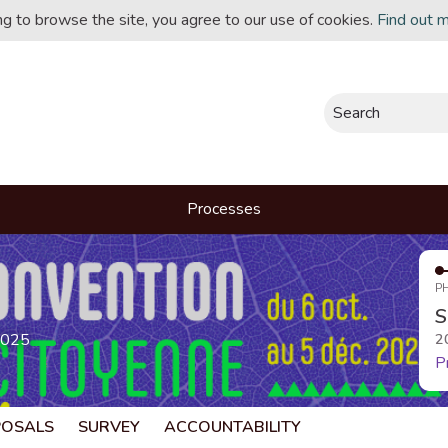
ing to browse the site, you agree to our use of cookies.
Find out 
Search
Processes
P
S
2025
2
P
POSALS
SURVEY
ACCOUNTABILITY