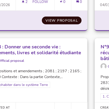
2
2 FOLLOWERS
FOLLOW
0
0
3/2026
04/0
N°6 : FAVORISER LA RÉDUCTION DE DÉC
VIEW PROPOSAL
N°6 : FAVORISE
 : Donner une seconde vie :
N°9
ments, livres et solidarité étudiante
réc
bât
fficial proposal
ositions et amendements ; 2081 ; 2197 ; 2165 ;
Contexte : Dans la partie Contexte,...
Prop
2831
er results for scope: 1. Cohabiter dans le système Terre
ohabiter dans le système Terre
décrir
Filt
1. 
TED AT
CREA