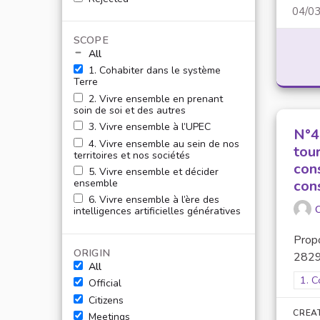
04/0
SCOPE
All
1. Cohabiter dans le système
Terre
2. Vivre ensemble en prenant
soin de soi et des autres
3. Vivre ensemble à l’UPEC
N°4 
4. Vivre ensemble au sein de nos
tou
territoires et nos sociétés
con
5. Vivre ensemble et décider
ensemble
con
6. Vivre ensemble à l’ère des
O
intelligences artificielles génératives
Prop
ORIGIN
2829 
All
Filt
1. C
Official
Citizens
CREA
Meetings