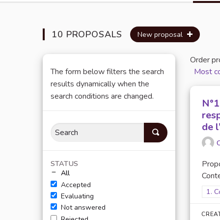
10 PROPOSALS
New proposal
Order pr
The form below filters the search
Most 
results dynamically when the
search conditions are changed.
N°1 
res
de l
O
STATUS
Prop
All
Conte
Accepted
Filt
1. C
Evaluating
Not answered
CREA
Rejected