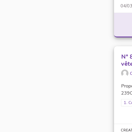
04/0
N° 8
vête
O
Prop
2390 
Filt
1. C
CREA