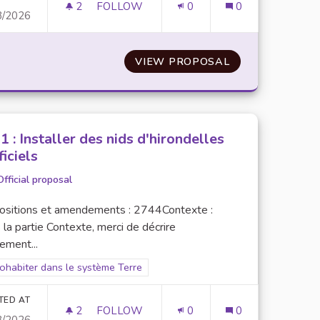
2
2 FOLLOWERS
FOLLOW
0
0
3/2026
MENTS, LIVRES ET SOLIDARITÉ ÉTUDIANTE
N°9 : METTRE EN PLACE UN SYSTÈME DE
UNE SECONDE VIE : VÊTEMENTS, LIVRES ET SOLIDARITÉ É
VIEW PROPOSAL
N°9 : METTRE 
1 : Installer des nids d'hirondelles
ficiels
Official proposal
ositions et amendements : 2744Contexte :
la partie Contexte, merci de décrire
ement...
er results for scope: 1. Cohabiter dans le système Terre
Cohabiter dans le système Terre
TED AT
2
2 FOLLOWERS
FOLLOW
0
0