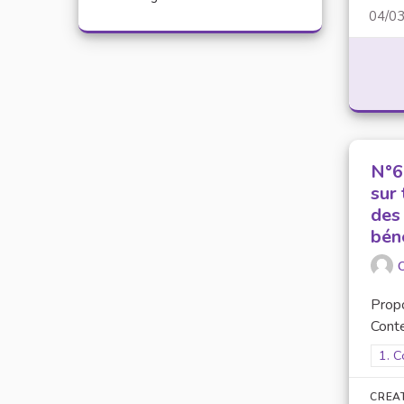
04/0
N°6 
sur
des
bén
O
Prop
Conte
Filt
1. C
CREA