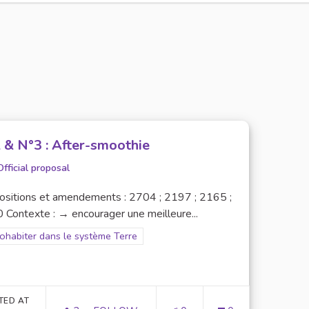
 & N°3 : After-smoothie
Official proposal
ositions et amendements : 2704 ; 2197 ; 2165 ;
 Contexte : → encourager une meilleure...
er results for scope: 1. Cohabiter dans le système Terre
Cohabiter dans le système Terre
TED AT