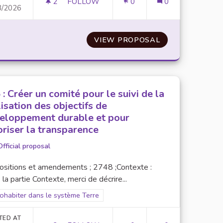
2
2 FOLLOWERS
FOLLOW
0
0
3/2026
NSABLE ET SOLIDAIRE AUX ÉTUDIANTS DE L’IEP
N°2 & N°3 : AFTER-SMOOTHIE
UNE ALIMENTATION RESPONSABLE ET SOLIDAIRE AUX ÉTUD
VIEW PROPOSAL
N°2 & N°3 : AF
 : Créer un comité pour le suivi de la
lisation des objectifs de
eloppement durable et pour
oriser la transparence
Official proposal
ositions et amendements ; 2748 ;Contexte :
la partie Contexte, merci de décrire...
er results for scope: 1. Cohabiter dans le système Terre
Cohabiter dans le système Terre
TED AT