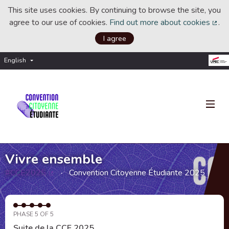
This site uses cookies. By continuing to browse the site, you
agree to our use of cookies.
Find out more about cookies
.
(Ext
I agree
English
Choisir la langue
Choose language
Vivre ensemble
#CCE2025
Convention Citoyenne Étudiante 2025
(External link)
PHASE 5 OF 5
Suite de la CCE 2025