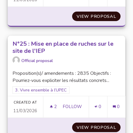
N° 23 : CAMPUS BAZAR : UNE
VIEW PROPOSAL
N° 23 
N°25 : Mise en place de ruches sur le
site de l'IEP
Official proposal
Proposition(s)/ amendements : 2835 Objectifs :
Pourriez-vous expliciter les résultats concrets...
Filter results for scope: 3. Vivre ensemble à l’UPEC
3. Vivre ensemble à l’UPEC
CREATED AT
2
2 FOLLOWERS
FOLLOW
0
0
11/03/2026
N°25 : MISE EN PLACE DE RUCH
VIEW PROPOSAL
N°25 :