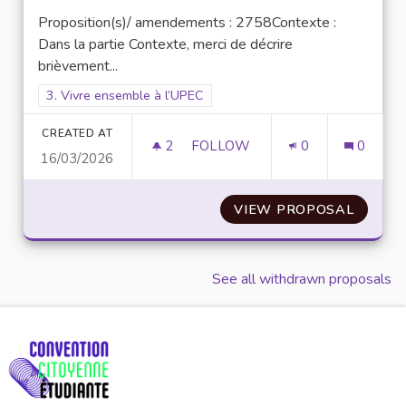
Proposition(s)/ amendements : 2758Contexte :
Dans la partie Contexte, merci de décrire
brièvement...
Filter results for scope: 3. Vivre ensemble à l’UPEC
3. Vivre ensemble à l’UPEC
CREATED AT
2
2 FOLLOWERS
FOLLOW
0
0
16/03/2026
N°30 : WIN-WIN POUR L’INCLU
VIEW PROPOSAL
N°30 :
See all withdrawn proposals