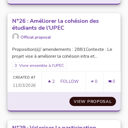
N°26 : Améliorer la cohésion des
étudiants de l’UPEC
Official proposal
Proposition(s)/ amendements : 2881Contexte : Le
projet vise à améliorer la cohésion intra et...
Filter results for scope: 3. Vivre ensemble à l’UPEC
3. Vivre ensemble à l’UPEC
CREATED AT
2
2 FOLLOWERS
FOLLOW
0
0
11/03/2026
N°26 : AMÉLIORER LA COHÉSI
VIEW PROPOSAL
N°26 :
N°29 : Valoriser la participation