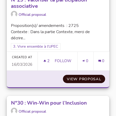
associative
Official proposal
Proposition(s)/ amendements : 2725
Contexte : Dans la partie Contexte, merci de
décrire...
Filter results for scope: 3. Vivre ensemble à l’UPEC
3. Vivre ensemble à l’UPEC
CREATED AT
2
2 FOLLOWERS
FOLLOW
0
0
16/03/2026
N°29 : VALORISER LA PARTICI
VIEW PROPOSAL
N°29 :
N°30 : Win-Win pour l’Inclusion
Official proposal