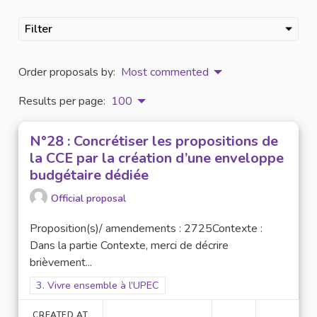
Filter
Order proposals by:
Most commented
Results per page:
100
N°28 : Concrétiser les propositions de
la CCE par la création d’une enveloppe
budgétaire dédiée
Official proposal
Proposition(s)/ amendements : 2725Contexte :
Dans la partie Contexte, merci de décrire
brièvement...
Filter results for scope: 3. Vivre ensemble à l’UPEC
3. Vivre ensemble à l’UPEC
CREATED AT