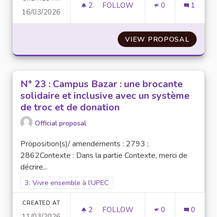
2
2 FOLLOWERS
FOLLOW
0
1
16/03/2026
N°28 : CONCRÉTISER LES PRO
VIEW PROPOSAL
N°28 :
N° 23 : Campus Bazar : une brocante
solidaire et inclusive avec un système
de troc et de donation
Official proposal
Proposition(s)/ amendements : 2793 ;
2862Contexte : Dans la partie Contexte, merci de
décrire...
Filter results for scope: 3. Vivre ensemble à l’UPEC
3. Vivre ensemble à l’UPEC
CREATED AT
2
2 FOLLOWERS
FOLLOW
0
0
11/03/2026