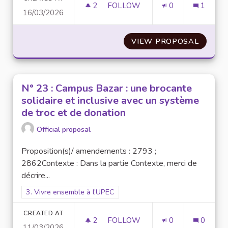
2
2 FOLLOWERS
FOLLOW
0
1
16/03/2026
N°28 : CONCRÉTISER LES PRO
VIEW PROPOSAL
N°28 :
N° 23 : Campus Bazar : une brocante
solidaire et inclusive avec un système
de troc et de donation
Official proposal
Proposition(s)/ amendements : 2793 ;
2862Contexte : Dans la partie Contexte, merci de
décrire...
Filter results for scope: 3. Vivre ensemble à l’UPEC
3. Vivre ensemble à l’UPEC
CREATED AT
2
2 FOLLOWERS
FOLLOW
0
0
11/03/2026