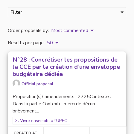
Filter
Order proposals by:
Most commented
Results per page:
50
N°28 : Concrétiser les propositions de
la CCE par la création d’une enveloppe
budgétaire dédiée
Official proposal
Proposition(s)/ amendements : 2725Contexte :
Dans la partie Contexte, merci de décrire
brièvement...
Filter results for scope: 3. Vivre ensemble à l’UPEC
3. Vivre ensemble à l’UPEC
CREATED AT