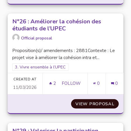
N°26 : Améliorer la cohésion des
étudiants de l’UPEC
Official proposal
Proposition(s)/ amendements : 2881Contexte : Le
projet vise à améliorer la cohésion intra et...
Filter results for scope: 3. Vivre ensemble à l’UPEC
3. Vivre ensemble à l’UPEC
CREATED AT
2
2 FOLLOWERS
FOLLOW
0
0
11/03/2026
N°26 : AMÉLIORER LA COHÉSI
VIEW PROPOSAL
N°26 :
N°29 : Valoriser la participation