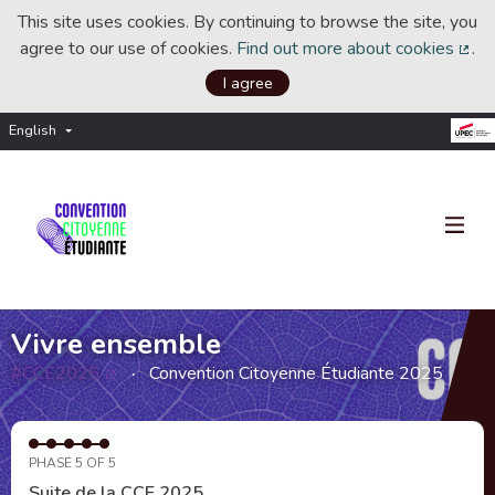
This site uses cookies. By continuing to browse the site, you
agree to our use of cookies.
Find out more about cookies
.
(Ext
I agree
English
Choisir la langue
Choose language
Vivre ensemble
#CCE2025
Convention Citoyenne Étudiante 2025
(External link)
PHASE 5 OF 5
Suite de la CCE 2025