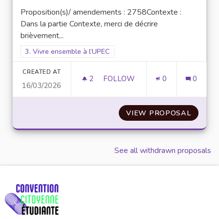
Proposition(s)/ amendements : 2758Contexte :
Dans la partie Contexte, merci de décrire
brièvement...
Filter results for scope: 3. Vivre ensemble à l’UPEC
3. Vivre ensemble à l’UPEC
CREATED AT
2
2 FOLLOWERS
FOLLOW
0
0
16/03/2026
N°30 : WIN-WIN POUR L’INCLU
VIEW PROPOSAL
N°30 :
See all withdrawn proposals