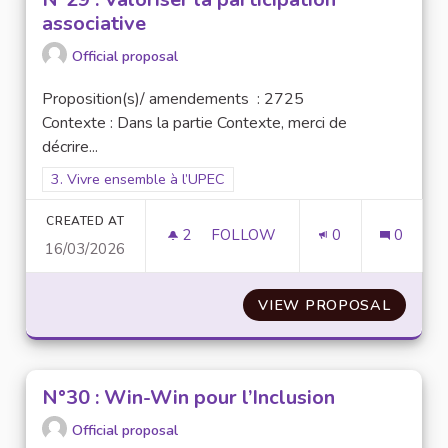
associative
Official proposal
Proposition(s)/ amendements : 2725
Contexte : Dans la partie Contexte, merci de
décrire...
Filter results for scope: 3. Vivre ensemble à l’UPEC
3. Vivre ensemble à l’UPEC
CREATED AT
2
2 FOLLOWERS
FOLLOW
0
0
16/03/2026
N°29 : VALORISER LA PARTICI
VIEW PROPOSAL
N°29 :
N°30 : Win-Win pour l’Inclusion
Official proposal