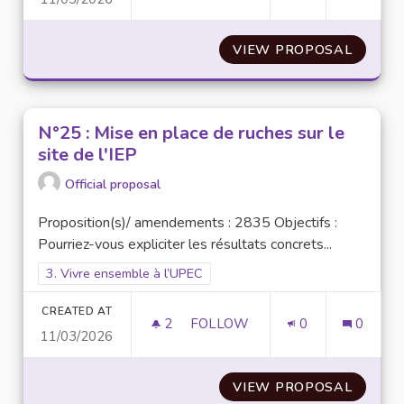
N° 23 : CAMPUS BAZAR : UNE
VIEW PROPOSAL
N° 23 
N°25 : Mise en place de ruches sur le
site de l'IEP
Official proposal
Proposition(s)/ amendements : 2835 Objectifs :
Pourriez-vous expliciter les résultats concrets...
Filter results for scope: 3. Vivre ensemble à l’UPEC
3. Vivre ensemble à l’UPEC
CREATED AT
2
2 FOLLOWERS
FOLLOW
0
0
11/03/2026
N°25 : MISE EN PLACE DE RUCH
VIEW PROPOSAL
N°25 :