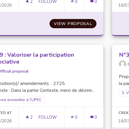
2
2 FOLLOWERS
FOLLOW
0
0
3/2026
16/0
N°26 : AMÉLIORER LA COHÉSION DES ÉTU
VIEW PROPOSAL
N°26 : AMÉLIOR
 : Valoriser la participation
N°3
ociative
fficial proposal
Prop
osition(s)/ amendements : 2725
la pa
xte : Dans la partie Contexte, merci de décrire...
Filt
3. 
er results for scope: 3. Vivre ensemble à l’UPEC
ivre ensemble à l’UPEC
TED AT
CREA
2
2 FOLLOWERS
FOLLOW
0
0
3/2026
16/0
N°29 : VALORISER LA PARTICIPATION ASS