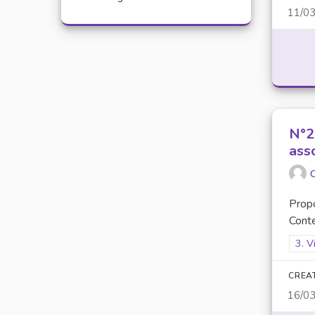
11/0
N°29
ass
O
Prop
Conte
Filt
3. V
CREA
16/0