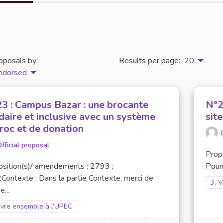
oposals by:
Results per page:
20
ndorsed
23 : Campus Bazar : une brocante
N°2
daire et inclusive avec un système
site
troc et de donation
fficial proposal
Prop
sition(s)/ amendements : 2793 ;
Pourr
ontexte : Dans la partie Contexte, merci de
Filt
3. 
e...
er results for scope: 3. Vivre ensemble à l’UPEC
ivre ensemble à l’UPEC