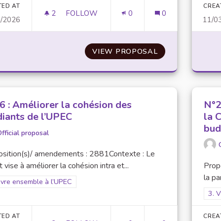
TED AT
CREA
2
2 FOLLOWERS
FOLLOW
0
0
3/2026
11/0
N° 23 : CAMPUS BAZAR : UNE BROCANTE
VIEW PROPOSAL
N° 23 : CAMPUS
6 : Améliorer la cohésion des
N°2
diants de l’UPEC
la 
bud
fficial proposal
osition(s)/ amendements : 2881Contexte : Le
t vise à améliorer la cohésion intra et...
Prop
la pa
er results for scope: 3. Vivre ensemble à l’UPEC
ivre ensemble à l’UPEC
Filt
3. 
TED AT
CREA