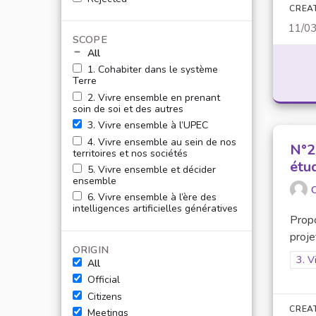
CREA
11/0
SCOPE
All
1. Cohabiter dans le système
Terre
2. Vivre ensemble en prenant
soin de soi et des autres
3. Vivre ensemble à l’UPEC
4. Vivre ensemble au sein de nos
N°2
territoires et nos sociétés
étu
5. Vivre ensemble et décider
ensemble
O
6. Vivre ensemble à l’ère des
intelligences artificielles génératives
Prop
proje
ORIGIN
Filt
3. V
All
Official
Citizens
CREA
Meetings