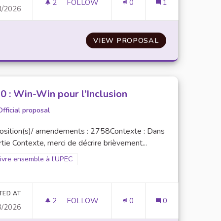
2
2 FOLLOWERS
FOLLOW
0
1
3/2026
DIANTS DE L’UPEC
N°28 : CONCRÉTISER LES PROPOSITIONS
ER LA COHÉSION DES ÉTUDIANTS DE L’UPEC
VIEW PROPOSAL
N°28 : CONCRÉ
0 : Win-Win pour l’Inclusion
Official proposal
osition(s)/ amendements : 2758Contexte : Dans
rtie Contexte, merci de décrire brièvement...
er results for scope: 3. Vivre ensemble à l’UPEC
Vivre ensemble à l’UPEC
TED AT
2
2 FOLLOWERS
FOLLOW
0
0
3/2026
OCIATIVE
N°30 : WIN-WIN POUR L’INCLUSION