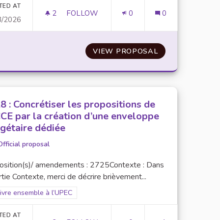
TED AT
2
2 FOLLOWERS
FOLLOW
0
0
3/2026
 SOLIDAIRE ET INCLUSIVE AVEC UN SYSTÈME DE TROC ET DE 
N°25 : MISE EN PLACE DE RUCHES SUR LE 
 BAZAR : UNE BROCANTE SOLIDAIRE ET INCLUSIVE AVEC
VIEW PROPOSAL
N°25 : MISE EN
8 : Concrétiser les propositions de
CCE par la création d’une enveloppe
gétaire dédiée
Official proposal
osition(s)/ amendements : 2725Contexte : Dans
rtie Contexte, merci de décrire brièvement...
er results for scope: 3. Vivre ensemble à l’UPEC
Vivre ensemble à l’UPEC
TED AT