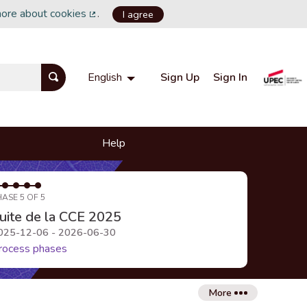
more about cookies
.
I agree
(External link)
Sign Up
Sign In
English
Choisir la langue
Choose language
Help
HASE 5 OF 5
uite de la CCE 2025
025-12-06 - 2026-06-30
rocess phases
More