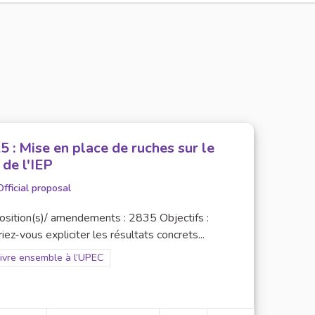
5 : Mise en place de ruches sur le
 de l'IEP
Official proposal
osition(s)/ amendements : 2835 Objectifs :
iez-vous expliciter les résultats concrets...
er results for scope: 3. Vivre ensemble à l’UPEC
Vivre ensemble à l’UPEC