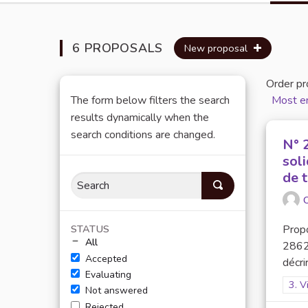
6 PROPOSALS
New proposal
Order pr
The form below filters the search
Most e
results dynamically when the
search conditions are changed.
N° 
soli
de 
O
STATUS
Propo
All
2862C
Accepted
décrir
Evaluating
Filt
3. V
Not answered
Rejected