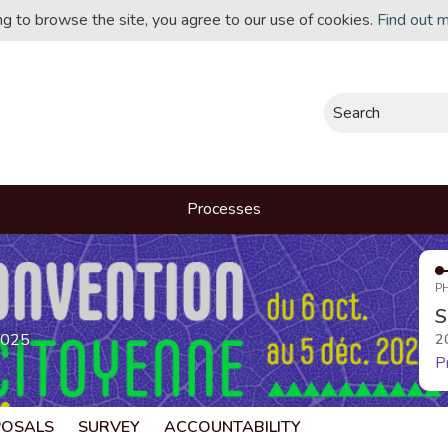
ing to browse the site, you agree to our use of cookies.
Find out 
Search
Processes
P
S
2025
2
P
POSALS
SURVEY
ACCOUNTABILITY