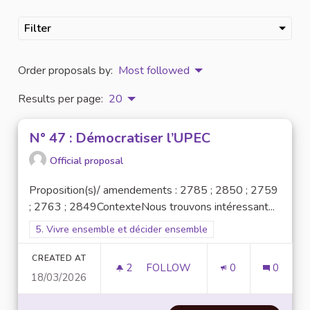
Filter
Order proposals by:
Most followed
Results per page:
20
N° 47 : Démocratiser l’UPEC
Official proposal
Proposition(s)/ amendements : 2785 ; 2850 ; 2759
; 2763 ; 2849ContexteNous trouvons intéressant...
Filter results for scope: 5. Vivre ensemble et décider ensembl
5. Vivre ensemble et décider ensemble
CREATED AT
2
2 FOLLOWERS
FOLLOW
0
0
18/03/2026
N° 47 : DÉMOCRATISER L’UPEC