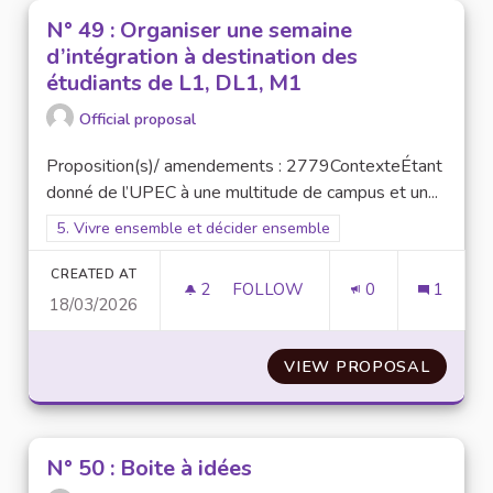
N° 49 : Organiser une semaine
d’intégration à destination des
étudiants de L1, DL1, M1
Official proposal
Proposition(s)/ amendements : 2779ContexteÉtant
donné de l’UPEC à une multitude de campus et un...
Filter results for scope: 5. Vivre ensemble et décider ensembl
5. Vivre ensemble et décider ensemble
CREATED AT
2
2 FOLLOWERS
FOLLOW
0
1
18/03/2026
N° 49 : ORGANISER UNE SEMAI
VIEW PROPOSAL
N° 49 
N° 50 : Boite à idées