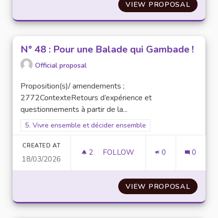
VIEW PROPOSAL
N° 47 
N° 48 : Pour une Balade qui Gambade !
Official proposal
Proposition(s)/ amendements ;
2772ContexteRetours d’expérience et
questionnements à partir de la...
Filter results for scope: 5. Vivre ensemble et décider ensembl
5. Vivre ensemble et décider ensemble
CREATED AT
2
2 FOLLOWERS
FOLLOW
0
0
18/03/2026
N° 48 : POUR UNE BALADE QU
VIEW PROPOSAL
N° 48 