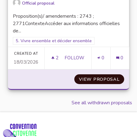
Official proposal
Proposition(s)/ amendements : 2743 ;
2771ContexteAccéder aux informations officielles
de...
Filter results for scope: 5. Vivre ensemble et décider ensembl
5. Vivre ensemble et décider ensemble
CREATED AT
2
2 FOLLOWERS
FOLLOW
0
0
18/03/2026
N° 50 : BOITE À IDÉES
VIEW PROPOSAL
N° 50 :
See all withdrawn proposals