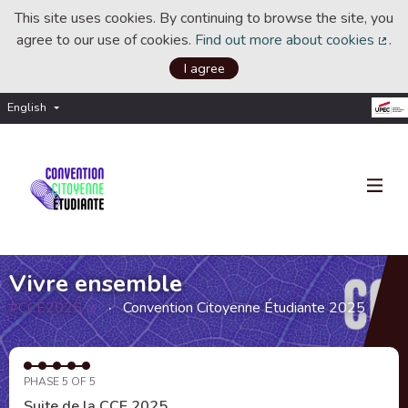
This site uses cookies. By continuing to browse the site, you
agree to our use of cookies.
Find out more about cookies
.
(Ext
I agree
English
Choisir la langue
Choose language
Vivre ensemble
#CCE2025
Convention Citoyenne Étudiante 2025
(External link)
PHASE 5 OF 5
Suite de la CCE 2025