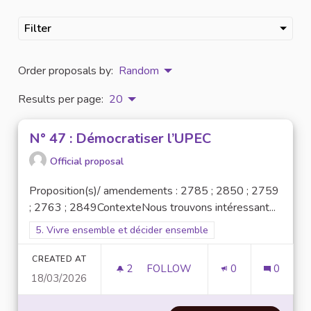
Filter
Order proposals by:
Random
Results per page:
20
N° 47 : Démocratiser l’UPEC
Official proposal
Proposition(s)/ amendements : 2785 ; 2850 ; 2759
; 2763 ; 2849ContexteNous trouvons intéressant...
Filter results for scope: 5. Vivre ensemble et décider ensembl
5. Vivre ensemble et décider ensemble
CREATED AT
2
2 FOLLOWERS
FOLLOW
0
0
18/03/2026
N° 47 : DÉMOCRATISER L’UPEC