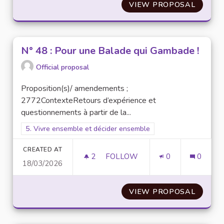
VIEW PROPOSAL
N° 47 
N° 48 : Pour une Balade qui Gambade !
Official proposal
Proposition(s)/ amendements ;
2772ContexteRetours d’expérience et
questionnements à partir de la...
Filter results for scope: 5. Vivre ensemble et décider ensembl
5. Vivre ensemble et décider ensemble
CREATED AT
2
2 FOLLOWERS
FOLLOW
0
0
18/03/2026
N° 48 : POUR UNE BALADE QU
VIEW PROPOSAL
N° 48 