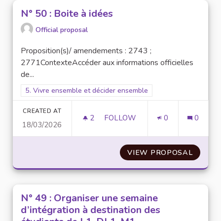
N° 50 : Boite à idées
Official proposal
Proposition(s)/ amendements : 2743 ;
2771ContexteAccéder aux informations officielles
de...
Filter results for scope: 5. Vivre ensemble et décider ensembl
5. Vivre ensemble et décider ensemble
CREATED AT
2
2 FOLLOWERS
FOLLOW
0
0
18/03/2026
N° 50 : BOITE À IDÉES
VIEW PROPOSAL
N° 50 :
N° 49 : Organiser une semaine
d’intégration à destination des