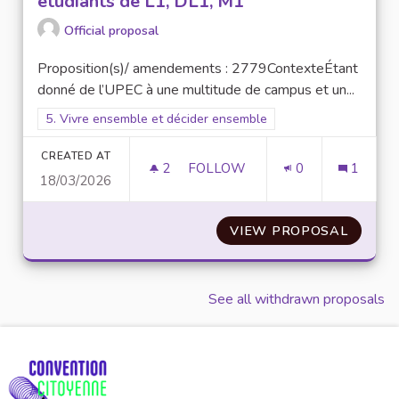
étudiants de L1, DL1, M1
Official proposal
Proposition(s)/ amendements : 2779ContexteÉtant
donné de l’UPEC à une multitude de campus et un...
Filter results for scope: 5. Vivre ensemble et décider ensembl
5. Vivre ensemble et décider ensemble
CREATED AT
2
2 FOLLOWERS
FOLLOW
0
1
18/03/2026
N° 49 : ORGANISER UNE SEMAI
VIEW PROPOSAL
N° 49 
See all withdrawn proposals