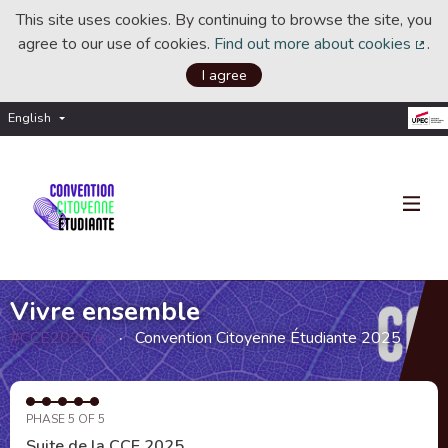
This site uses cookies. By continuing to browse the site, you
agree to our use of cookies.
Find out more about cookies
.
(Ext
I agree
English
Choisir la langue
Choose language
Vivre ensemble
#CCE2025
Convention Citoyenne Étudiante 2025
(External link)
PHASE 5 OF 5
Suite de la CCE 2025