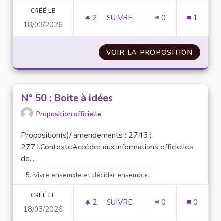
CRÉÉ LE
2
2 ABONNÉS
SUIVRE
0
1
18/03/2026
N° 49 : ORGANISER UNE SEMAI
VOIR LA PROPOSITION
N° 49 
N° 50 : Boite à idées
Proposition officielle
Proposition(s)/ amendements : 2743 ;
2771ContexteAccéder aux informations officielles
de...
Filtrer les résultats pour le secteur : 5. Vivre ensemble et dé
5. Vivre ensemble et décider ensemble
CRÉÉ LE
2
2 ABONNÉS
SUIVRE
0
0
18/03/2026
N° 50 : BOITE À IDÉES