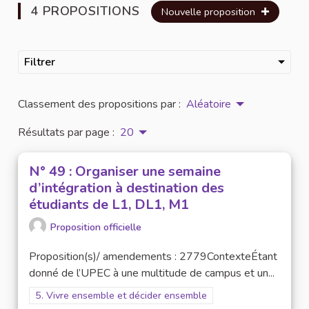
4 PROPOSITIONS
Nouvelle proposition
Filtrer
Classement des propositions par :
Aléatoire
Résultats par page :
20
N° 49 : Organiser une semaine
d’intégration à destination des
étudiants de L1, DL1, M1
Proposition officielle
Proposition(s)/ amendements : 2779ContexteÉtant
donné de l’UPEC à une multitude de campus et un...
Filtrer les résultats pour le secteur : 5. Vivre ensemble et dé
5. Vivre ensemble et décider ensemble