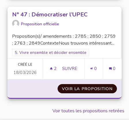
N° 47 : Démocratiser l’UPEC
Proposition officielle
Proposition(s)/ amendements : 2785 ; 2850 ; 2759
; 2763 ; 2849ContexteNous trouvons intéressant...
Filtrer les résultats pour le secteur : 5. Vivre ensemble et dé
5. Vivre ensemble et décider ensemble
CRÉÉ LE
2
2 ABONNÉS
SUIVRE
0
0
18/03/2026
N° 47 : DÉMOCRATISER L’UPEC
VOIR LA PROPOSITION
N° 47 
Voir toutes les propositions retirées