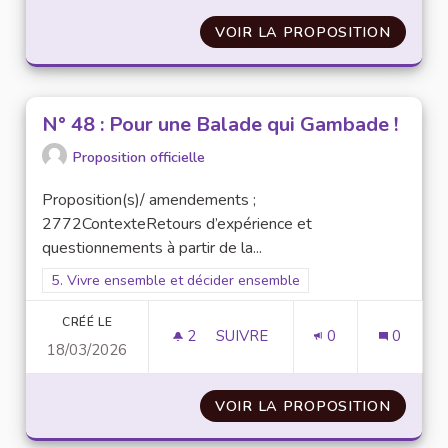
VOIR LA PROPOSITION
N° 50 :
N° 48 : Pour une Balade qui Gambade !
Proposition officielle
Proposition(s)/ amendements ;
2772ContexteRetours d’expérience et
questionnements à partir de la...
Filtrer les résultats pour le secteur : 5. Vivre ensemble et dé
5. Vivre ensemble et décider ensemble
CRÉÉ LE
2
2 ABONNÉS
SUIVRE
0
0
18/03/2026
N° 48 : POUR UNE BALADE QUI
VOIR LA PROPOSITION
N° 48 