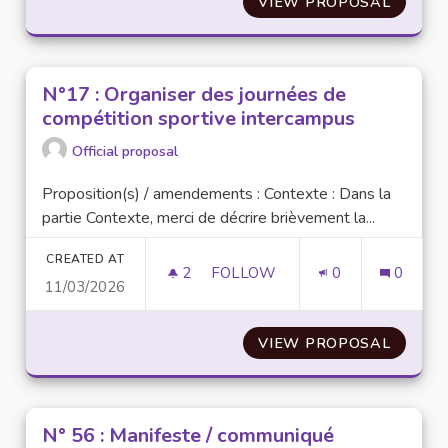
VIEW PROPOSAL
N°31 :
N°17 : Organiser des journées de
compétition sportive intercampus
Official proposal
Proposition(s) / amendements : Contexte : Dans la
partie Contexte, merci de décrire brièvement la...
CREATED AT
2
2 FOLLOWERS
FOLLOW
0
0
11/03/2026
N°17 : ORGANISER DES JOURN
VIEW PROPOSAL
N°17 :
N° 56 : Manifeste / communiqué