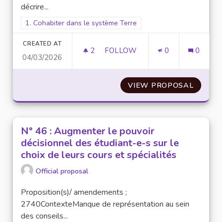
décrire...
Filter results for scope: 1. Cohabiter dans le système Terre
1. Cohabiter dans le système Terre
CREATED AT
2
2 FOLLOWERS
FOLLOW
0
0
04/03/2026
N°9 : METTRE EN PLACE UN S
VIEW PROPOSAL
N°9 : 
N° 46 : Augmenter le pouvoir
décisionnel des étudiant-e-s sur le
choix de leurs cours et spécialités
Official proposal
Proposition(s)/ amendements ;
2740ContexteManque de représentation au sein
des conseils...