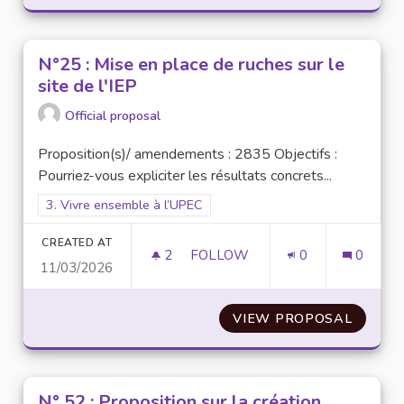
N°25 : Mise en place de ruches sur le
site de l'IEP
Official proposal
Proposition(s)/ amendements : 2835 Objectifs :
Pourriez-vous expliciter les résultats concrets...
Filter results for scope: 3. Vivre ensemble à l’UPEC
3. Vivre ensemble à l’UPEC
CREATED AT
2
2 FOLLOWERS
FOLLOW
0
0
11/03/2026
N°25 : MISE EN PLACE DE RUCH
VIEW PROPOSAL
N°25 :
N° 52 : Proposition sur la création