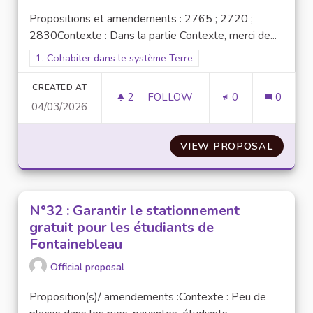
Propositions et amendements : 2765 ; 2720 ;
2830Contexte : Dans la partie Contexte, merci de...
Filter results for scope: 1. Cohabiter dans le système Terre
1. Cohabiter dans le système Terre
CREATED AT
2
2 FOLLOWERS
FOLLOW
0
0
04/03/2026
N°7 : AMÉNAGER DE NOUVEAUX
VIEW PROPOSAL
N°7 : 
N°32 : Garantir le stationnement
gratuit pour les étudiants de
Fontainebleau
Official proposal
Proposition(s)/ amendements :Contexte : Peu de