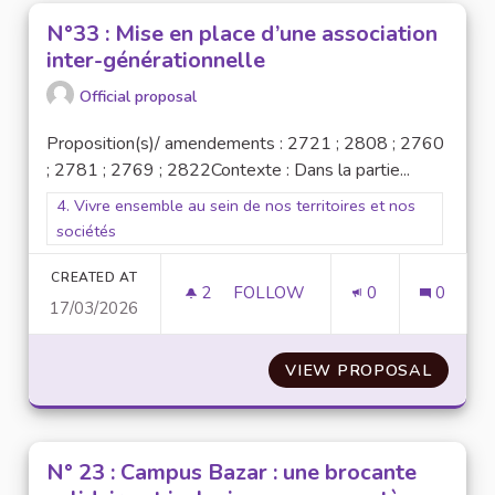
N°33 : Mise en place d’une association
inter-générationnelle
Official proposal
Proposition(s)/ amendements : 2721 ; 2808 ; 2760
; 2781 ; 2769 ; 2822Contexte : Dans la partie...
Filter results for scope: 4. Vivre ensemble au sein de nos terr
4. Vivre ensemble au sein de nos territoires et nos
sociétés
CREATED AT
2
2 FOLLOWERS
FOLLOW
0
0
17/03/2026
N°33 : MISE EN PLACE D’UNE
VIEW PROPOSAL
N°33 :
N° 23 : Campus Bazar : une brocante