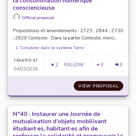
la consommation numérique
consciencieuse
Official proposal
Propositions et amendements : 2723 ; 2844 ; 2730
; 2829 Contexte : Dans la partie Contexte, merci...
Filter results for scope: 1. Cohabiter dans le système Terre
1. Cohabiter dans le système Terre
CREATED AT
2
2 FOLLOWERS
FOLLOW
0
0
04/03/2026
N°4 : FORMER POUR MIEUX AG
VIEW PROPOSAL
N°4 : 
N°40 : Instaurer une Journée de
mutualisation d’objets mobilisant
étudiant·es, habitant·es afin de
renforcer la solidarité et promouvoir la