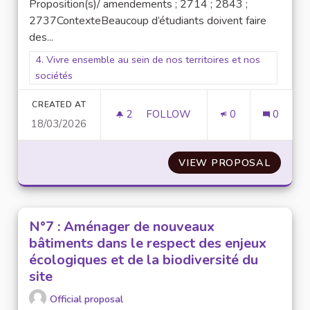
Proposition(s)/ amendements ; 2714 ; 2843 ;
2737ContexteBeaucoup d’étudiants doivent faire
des...
Filter results for scope: 4. Vivre ensemble au sein de nos terr
4. Vivre ensemble au sein de nos territoires et nos
sociétés
CREATED AT
2
2 FOLLOWERS
FOLLOW
0
0
18/03/2026
N°43 : AIDES AUX TRANSPORT
VIEW PROPOSAL
N°43 :
N°7 : Aménager de nouveaux
bâtiments dans le respect des enjeux
écologiques et de la biodiversité du
site
Official proposal