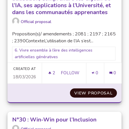
l’IA, ses applications à l’Université, et
dans les communautés apprenantes
Official proposal
Proposition(s)/ amendements ; 2081 ; 2197 ; 2165
; 2390ContexteL’utilisation de l’IA s’est...
Filter results for scope: 6. Vivre ensemble à l’ère des intellige
6. Vivre ensemble à l’ère des intelligences
artificielles génératives
CREATED AT
2
2 FOLLOWERS
FOLLOW
0
0
18/03/2026
N° 55 ÉVALUER L’IMPACT DE L
VIEW PROPOSAL
N° 55 
N°30 : Win-Win pour l’Inclusion
Official proposal