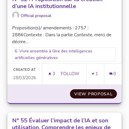
d’une IA institutionnelle
Official proposal
Proposition(s)/ amendements : 2757 ;
2886Contexte : Dans la partie Contexte, merci de
décrire...
Filter results for scope: 6. Vivre ensemble à l’ère des intellige
6. Vivre ensemble à l’ère des intelligences
artificielles génératives
CREATED AT
3
3 FOLLOWERS
FOLLOW
1
0
18/03/2026
N° 52 : PROPOSITION SUR LA 
VIEW PROPOSAL
N° 52 
N° 55 Évaluer l’impact de l’IA et son
utilisation, Comprendre les enjeux de