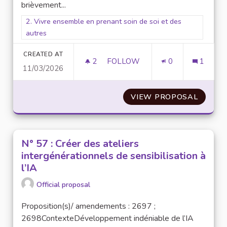
brièvement...
Filter results for scope: 2. Vivre ensemble en prenant soin de
2. Vivre ensemble en prenant soin de soi et des
autres
CREATED AT
2
2 FOLLOWERS
FOLLOW
0
1
11/03/2026
N° 19 : LOGEMENTS PARTICUL
VIEW PROPOSAL
N° 19 
N° 57 : Créer des ateliers
intergénérationnels de sensibilisation à
l’IA
Official proposal
Proposition(s)/ amendements : 2697 ;
2698ContexteDéveloppement indéniable de l’IA