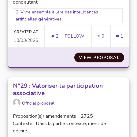
donc autant...
Filter results for scope: 6. Vivre ensemble à l’ère des intellige
6. Vivre ensemble à l’ère des intelligences
artificielles génératives
CREATED AT
2
2 FOLLOWERS
FOLLOW
0
1
18/03/2026
N° 57 : CRÉER DES ATELIERS 
VIEW PROPOSAL
N° 57 
N°29 : Valoriser la participation
associative
Official proposal
Proposition(s)/ amendements : 2725
Contexte : Dans la partie Contexte, merci de
décrire...