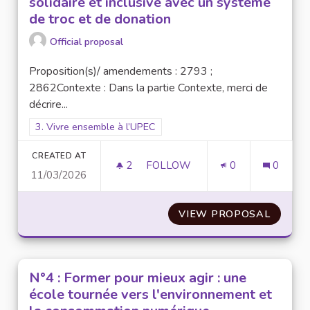
solidaire et inclusive avec un système
de troc et de donation
Official proposal
Proposition(s)/ amendements : 2793 ;
2862Contexte : Dans la partie Contexte, merci de
décrire...
Filter results for scope: 3. Vivre ensemble à l’UPEC
3. Vivre ensemble à l’UPEC
CREATED AT
2
2 FOLLOWERS
FOLLOW
0
0
11/03/2026
N° 23 : CAMPUS BAZAR : UNE
VIEW PROPOSAL
N° 23 
N°4 : Former pour mieux agir : une
école tournée vers l'environnement et