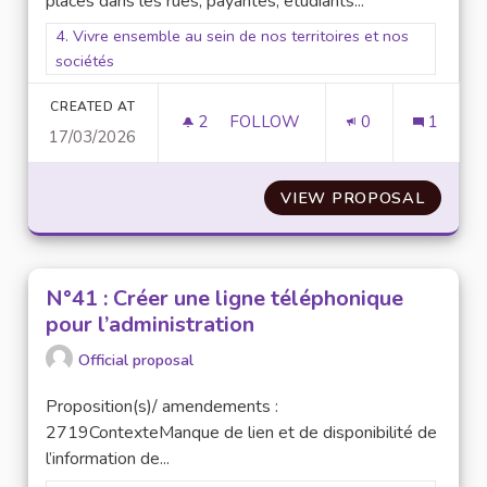
places dans les rues, payantes, étudiants...
Filter results for scope: 4. Vivre ensemble au sein de nos terr
4. Vivre ensemble au sein de nos territoires et nos
sociétés
CREATED AT
2
2 FOLLOWERS
FOLLOW
0
1
17/03/2026
VIEW PROPOSAL
N°32 :
N°41 : Créer une ligne téléphonique
pour l’administration
Official proposal
Proposition(s)/ amendements :
2719ContexteManque de lien et de disponibilité de
l’information de...