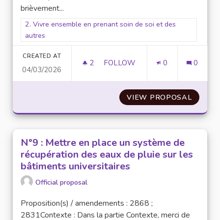
brièvement...
Filter results for scope: 2. Vivre ensemble en prenant soin de
2. Vivre ensemble en prenant soin de soi et des
autres
CREATED AT
2
2 FOLLOWERS
FOLLOW
0
0
04/03/2026
N°16 : ENTRAIDE ADMINISTRAT
VIEW PROPOSAL
N°16 :
N°9 : Mettre en place un système de
récupération des eaux de pluie sur les
bâtiments universitaires
Official proposal
Proposition(s) / amendements : 2868 ;
2831Contexte : Dans la partie Contexte, merci de