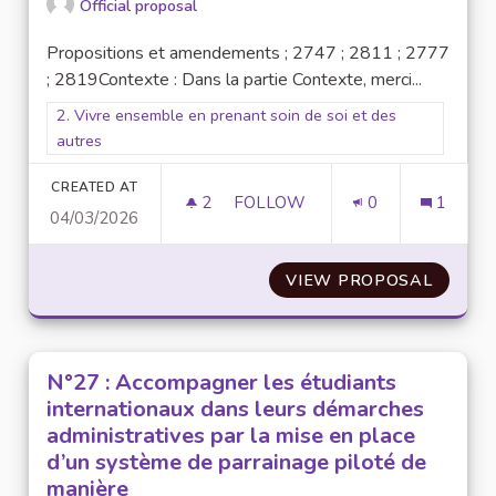
Official proposal
Propositions et amendements ; 2747 ; 2811 ; 2777
; 2819Contexte : Dans la partie Contexte, merci...
Filter results for scope: 2. Vivre ensemble en prenant soin de
2. Vivre ensemble en prenant soin de soi et des
autres
CREATED AT
2
2 FOLLOWERS
FOLLOW
0
1
04/03/2026
N° 14 : AGIR POUR UNE ACCES
VIEW PROPOSAL
N° 14 
N°27 : Accompagner les étudiants
internationaux dans leurs démarches
administratives par la mise en place
d’un système de parrainage piloté de
manière