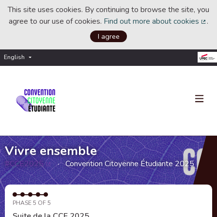
This site uses cookies. By continuing to browse the site, you
agree to our use of cookies.
Find out more about cookies
.
(Ext
I agree
English
Choisir la langue
Choose language
Vivre ensemble
#CCE2025
Convention Citoyenne Étudiante 2025
(External link)
PHASE 5 OF 5
Suite de la CCE 2025