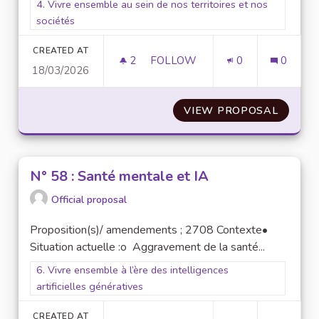
Filter results for scope: 4. Vivre ensemble au sein de nos terr
4. Vivre ensemble au sein de nos territoires et nos
sociétés
CREATED AT
2
2 FOLLOWERS
FOLLOW
0
0
18/03/2026
N°41 : CRÉER UNE LIGNE TÉL
VIEW PROPOSAL
N°41 :
N° 58 : Santé mentale et IA
Official proposal
Proposition(s)/ amendements ; 2708 Contexte•
Situation actuelle :o Aggravement de la santé...
Filter results for scope: 6. Vivre ensemble à l’ère des intellige
6. Vivre ensemble à l’ère des intelligences
artificielles génératives
CREATED AT