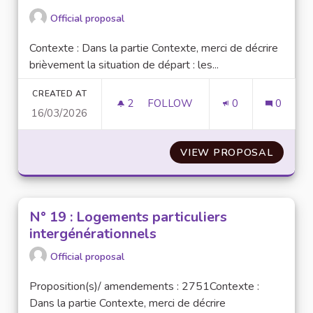
Official proposal
Contexte : Dans la partie Contexte, merci de décrire
brièvement la situation de départ : les...
CREATED AT
2
2 FOLLOWERS
FOLLOW
0
0
16/03/2026
N°27 : ACCOMPAGNER LES ÉT
VIEW PROPOSAL
N°27 :
N° 19 : Logements particuliers
intergénérationnels
Official proposal
Proposition(s)/ amendements : 2751Contexte :
Dans la partie Contexte, merci de décrire