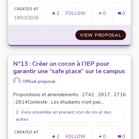
CREATED AT
2
2 FOLLOWERS
FOLLOW
0
0
18/03/2026
N° 46 : AUGMENTER LE POUVOI
VIEW PROPOSAL
N° 46 
N°13 : Créer un cocon à l’IEP pour
garantir une “safe place” sur le campus
Official proposal
Propositions et amendements : 2742 ; 2817 ; 2716
; 2814Contexte : Les étudiants n’ont pas...
Filter results for scope: 2. Vivre ensemble en prenant soin de
2. Vivre ensemble en prenant soin de soi et des
autres
CREATED AT
2
2 FOLLOWERS
FOLLOW
0
0