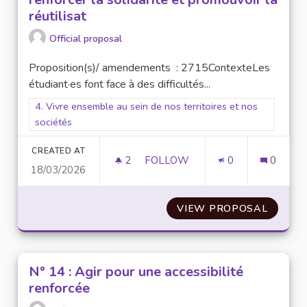
réutilisat
Official proposal
Proposition(s)/ amendements : 2715ContexteLes
étudiant·es font face à des difficultés...
Filter results for scope: 4. Vivre ensemble au sein de nos terr
4. Vivre ensemble au sein de nos territoires et nos
sociétés
CREATED AT
2
2 FOLLOWERS
FOLLOW
0
0
18/03/2026
N°40 : INSTAURER UNE JOURN
VIEW PROPOSAL
N°40 :
N° 14 : Agir pour une accessibilité
renforcée