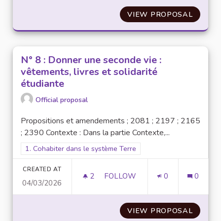
VIEW PROPOSAL
N°18 :
N° 8 : Donner une seconde vie :
vêtements, livres et solidarité
étudiante
Official proposal
Propositions et amendements ; 2081 ; 2197 ; 2165
; 2390 Contexte : Dans la partie Contexte,...
Filter results for scope: 1. Cohabiter dans le système Terre
1. Cohabiter dans le système Terre
CREATED AT
2
2 FOLLOWERS
FOLLOW
0
0
04/03/2026
N° 8 : DONNER UNE SECONDE V
VIEW PROPOSAL
N° 8 :