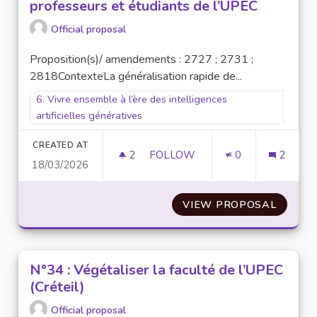
professeurs et étudiants de l’UPEC
Official proposal
Proposition(s)/ amendements : 2727 ; 2731 ;
2818ContexteLa généralisation rapide de...
Filter results for scope: 6. Vivre ensemble à l’ère des intellige
6. Vivre ensemble à l’ère des intelligences
artificielles génératives
CREATED AT
2
2 FOLLOWERS
FOLLOW
0
2
18/03/2026
N° 51 : FORMATION TECHNIQUE
VIEW PROPOSAL
N° 51 
N°34 : Végétaliser la faculté de l’UPEC
(Créteil)
Official proposal