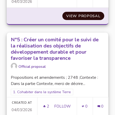
04/03/2026
N°13 : CRÉER UN COCON À L’I
VIEW PROPOSAL
N°13 :
N°5 : Créer un comité pour le suivi de
la réalisation des objectifs de
développement durable et pour
favoriser la transparence
Official proposal
Propositions et amendements ; 2748 ;Contexte :
Dans la partie Contexte, merci de décrire...
Filter results for scope: 1. Cohabiter dans le système Terre
1. Cohabiter dans le système Terre
CREATED AT
2
2 FOLLOWERS
FOLLOW
0
0
04/03/2026
N°5 : CRÉER UN COMITÉ POUR