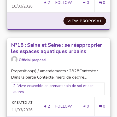
2
2 FOLLOWERS
FOLLOW
0
0
18/03/2026
N° 58 : SANTÉ MENTALE ET IA
VIEW PROPOSAL
N° 58 
N°18 : Saine et Seine : se réapproprier
les espaces aquatiques urbains
Official proposal
Proposition(s) / amendements : 2828Contexte :
Dans la partie Contexte, merci de décrire...
Filter results for scope: 2. Vivre ensemble en prenant soin de
2. Vivre ensemble en prenant soin de soi et des
autres
CREATED AT
2
2 FOLLOWERS
FOLLOW
0
0
11/03/2026
N°18 : SA