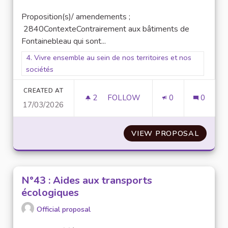
Proposition(s)/ amendements ;
2840ContexteContrairement aux bâtiments de
Fontainebleau qui sont...
Filter results for scope: 4. Vivre ensemble au sein de nos terr
4. Vivre ensemble au sein de nos territoires et nos
sociétés
CREATED AT
2
2 FOLLOWERS
FOLLOW
0
0
17/03/2026
N°34 : VÉGÉTALISER LA FACULT
VIEW PROPOSAL
N°34 :
N°43 : Aides aux transports
écologiques
Official proposal