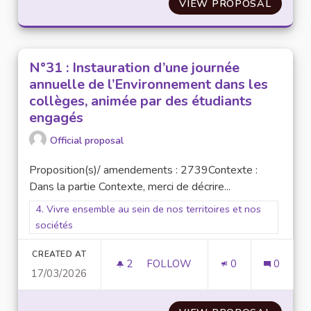
VIEW PROPOSAL
N°42 :
N°31 : Instauration d’une journée
annuelle de l’Environnement dans les
collèges, animée par des étudiants
engagés
Official proposal
Proposition(s)/ amendements : 2739 Contexte :
Dans la partie Contexte, merci de décrire...
Filter results for scope: 4. Vivre ensemble au sein de nos terr
4. Vivre ensemble au sein de nos territoires et nos
sociétés
CREATED AT
2
2 FOLLOWERS
FOLLOW
0
0
17/03/2026
N°31 : INSTAURATION D’UNE 