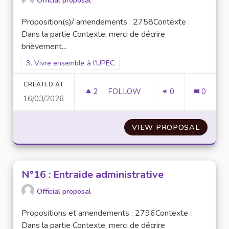
Proposition(s)/ amendements : 2758Contexte :
Dans la partie Contexte, merci de décrire
brièvement...
Filter results for scope: 3. Vivre ensemble à l’UPEC
3. Vivre ensemble à l’UPEC
CREATED AT
2
2 FOLLOWERS
FOLLOW
0
0
16/03/2026
N°30 : WIN-WIN POUR L’INCLU
VIEW PROPOSAL
N°30 :
N°16 : Entraide administrative
Official proposal
Propositions et amendements : 2796Contexte :
Dans la partie Contexte, merci de décrire