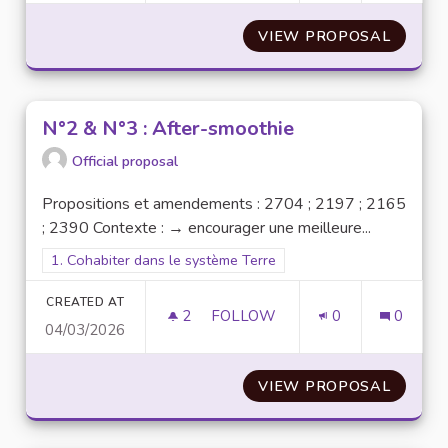
VIEW PROPOSAL
N°5 : 
N°2 & N°3 : After-smoothie
Official proposal
Propositions et amendements : 2704 ; 2197 ; 2165
; 2390 Contexte : → encourager une meilleure...
Filter results for scope: 1. Cohabiter dans le système Terre
1. Cohabiter dans le système Terre
CREATED AT
2
2 FOLLOWERS
FOLLOW
0
0
04/03/2026
N°2 & N°3 : AFTER-SMOOTHIE
VIEW PROPOSAL
N°2 & 