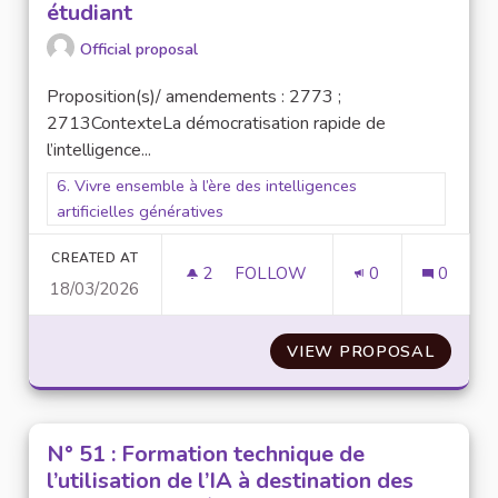
étudiant
Official proposal
Proposition(s)/ amendements : 2773 ;
2713ContexteLa démocratisation rapide de
l’intelligence...
Filter results for scope: 6. Vivre ensemble à l’ère des intellige
6. Vivre ensemble à l’ère des intelligences
artificielles génératives
CREATED AT
2
2 FOLLOWERS
FOLLOW
0
0
18/03/2026
N° 56 : MANIFESTE / COMMUN
VIEW PROPOSAL
N° 56 
N° 51 : Formation technique de
l’utilisation de l’IA à destination des