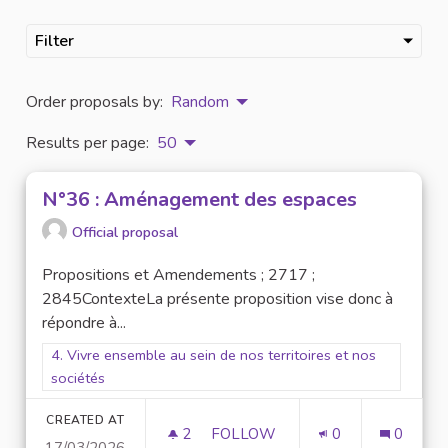
Filter
Order proposals by:
Random
Results per page:
50
N°36 : Aménagement des espaces
Official proposal
Propositions et Amendements ; 2717 ;
2845ContexteLa présente proposition vise donc à
répondre à...
Filter results for scope: 4. Vivre ensemble au sein de nos terr
4. Vivre ensemble au sein de nos territoires et nos
sociétés
CREATED AT
2
2 FOLLOWERS
FOLLOW
0
0
17/03/2026