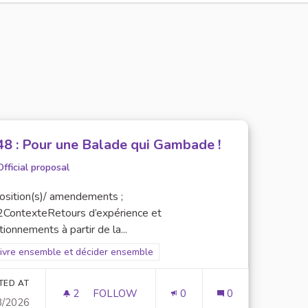
48 : Pour une Balade qui Gambade !
Official proposal
osition(s)/ amendements ;
ContexteRetours d’expérience et
ionnements à partir de la...
er results for scope: 5. Vivre ensemble et décider ensemble
Vivre ensemble et décider ensemble
TED AT
2
2 FOLLOWERS
FOLLOW
0
0
3/2026
N° 48 : POUR UNE BALADE QUI GAMBADE 