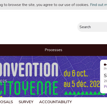
ing to browse the site, you agree to our use of cookies.
Find out 
Search
Processes
P
S
2025
2
P
POSALS
SURVEY
ACCOUNTABILITY