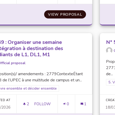
VIEW PROPOSAL
N° 47 : DÉMOCR
49 : Organiser une semaine
N° 
tégration à destination des
diants de L1, DL1, M1
Prop
fficial proposal
2771
osition(s)/ amendements : 2779ContexteÉtant
de...
 de l’UPEC à une multitude de campus et un...
Filt
5. 
er results for scope: 5. Vivre ensemble et décider ensemble
ivre ensemble et décider ensemble
TED AT
CREA
2
2 FOLLOWERS
FOLLOW
0
1
3/2026
18/0
N° 49 : ORGANISER UNE SEMAINE D’INTÉ