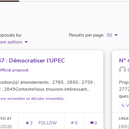
oposals by:
Results per page:
50
ore authors
47 : Démocratiser l’UPEC
N° 
fficial proposal
sition(s)/ amendements : 2785 ; 2850 ; 2759 ;
Prop
 ; 2849ContexteNous trouvons intéressant...
2772
quest
er results for scope: 5. Vivre ensemble et décider ensemble
ivre ensemble et décider ensemble
Filt
5. 
TED AT
CREA
2
2 FOLLOWERS
FOLLOW
0
0
3/2026
18/0
N° 47 : DÉMOCRATISER L’UPEC