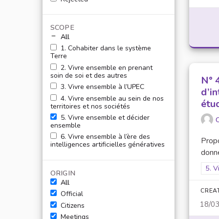
SCOPE
All
1. Cohabiter dans le système
Terre
2. Vivre ensemble en prenant
soin de soi et des autres
N° 
3. Vivre ensemble à l’UPEC
d’in
4. Vivre ensemble au sein de nos
étu
territoires et nos sociétés
5. Vivre ensemble et décider
O
ensemble
6. Vivre ensemble à l’ère des
Prop
intelligences artificielles génératives
donné
Filt
5. V
ORIGIN
All
CREA
Official
18/0
Citizens
Meetings