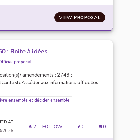
ATISER L’UPEC
VIEW PROPOSAL
N° 48 : POUR U
50 : Boite à idées
Official proposal
osition(s)/ amendements : 2743 ;
ContexteAccéder aux informations officielles
er results for scope: 5. Vivre ensemble et décider ensemble
Vivre ensemble et décider ensemble
TED AT
2
2 FOLLOWERS
FOLLOW
0
0
3/2026
GRATION À DESTINATION DES ÉTUDIANTS DE L1, DL1, M1
N° 50 : BOITE À IDÉES