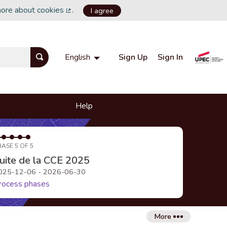
more about cookies
.
I agree
(External link)
Sign Up
Sign In
English
Choisir la langue
Choose language
Help
HASE 5 OF 5
uite de la CCE 2025
025-12-06 - 2026-06-30
rocess phases
More