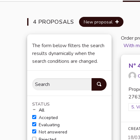
4 PROPOSALS
New proposal
Order pr
The form below filters the search
With m
results dynamically when the
search conditions are changed.
N° 
O
Propo
2763
STATUS
Filt
5. V
All
Accepted
Evaluating
CREA
Not answered
18/0
Rejected