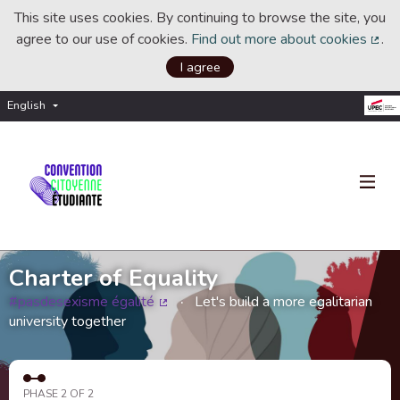
This site uses cookies. By continuing to browse the site, you
agree to our use of cookies.
Find out more about cookies
.
(Ext
I agree
English
Choisir la langue
Choose language
Charter of Equality
#pasdesexisme égalité
Let's build a more egalitarian
(External link)
university together
PHASE 2 OF 2