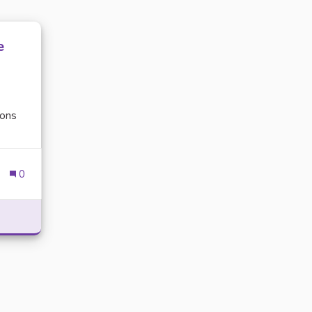
e
ions
0
ÉUNION DE DIALOGUE