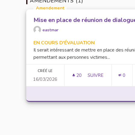
AMENDEMENTS (1)
Amendement
Mise en place de réunion de dialogu
eastmar
EN COURS D'ÉVALUATION
Il serait intéressant de mettre en place des réun
permettant aux personnes victimes...
CRÉÉ LE
20
20 ABONNÉS
SUIVRE
0
16/03/2026
MISE EN PLACE DE R