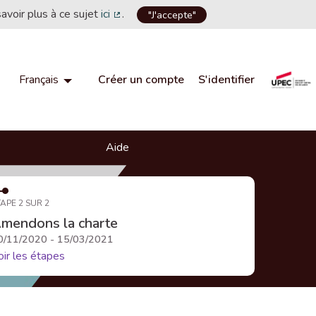
savoir plus à ce sujet
ici
.
"J'accepte"
(Lien externe)
Créer un compte
S'identifier
Français
Choisir la langue
Choose language
Aide
APE 2 SUR 2
mendons la charte
0/11/2020 - 15/03/2021
oir les étapes