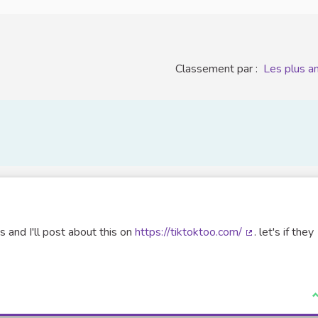
Classement par :
Les plus a
us and I'll post about this on
https://tiktoktoo.com/
. let's if they
(Lien externe)
J