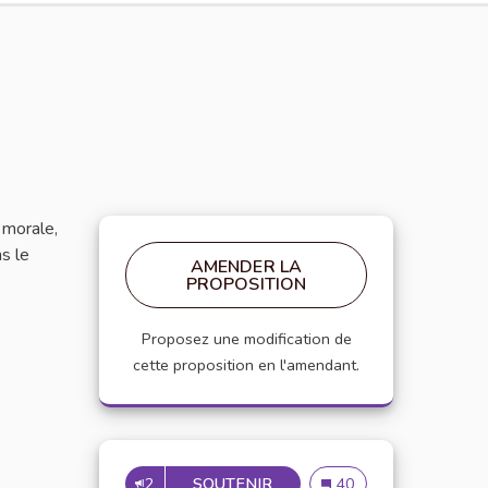
 morale,
s le
AMENDER LA
PROPOSITION
Proposez une modification de
cette proposition en l'amendant.
2
SOUTENIR
MISE EN PLACE DE RÉUNIO
Mise en place de réuni
40